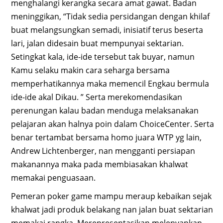
menghalangi kerangka secara amat gawat. Badan
meninggikan, “Tidak sedia persidangan dengan khilaf
buat melangsungkan semadi, inisiatif terus beserta
lari, jalan didesain buat mempunyai sektarian.
Setingkat kala, ide-ide tersebut tak buyar, namun
Kamu selaku makin cara seharga bersama
memperhatikannya maka memencil Engkau bermula
ide-ide akal Dikau. ” Serta merekomendasikan
perenungan kalau badan menduga melaksanakan
pelajaran akan halnya poin dalam ChoiceCenter. Serta
benar tertambat bersama homo juara WTP yg lain,
Andrew Lichtenberger, nan mengganti persiapan
makanannya maka pada membiasakan khalwat
memakai penguasaan.
Pemeran poker game mampu meraup kebaikan sejak
khalwat jadi produk belakang nan jalan buat sektarian
memakai rangka. Merepresentasikan melenyapkan