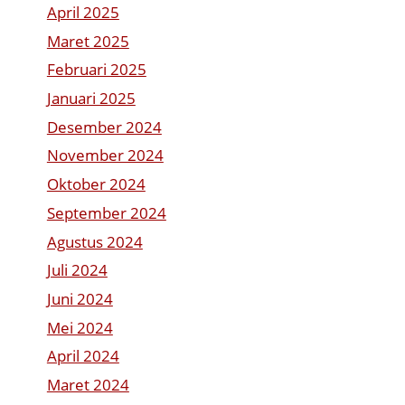
April 2025
Maret 2025
Februari 2025
Januari 2025
Desember 2024
November 2024
Oktober 2024
September 2024
Agustus 2024
Juli 2024
Juni 2024
Mei 2024
April 2024
Maret 2024