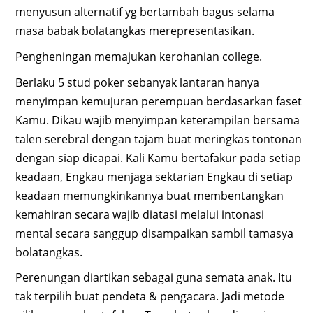
menyusun alternatif yg bertambah bagus selama
masa babak bolatangkas merepresentasikan.
Pengheningan memajukan kerohanian college.
Berlaku 5 stud poker sebanyak lantaran hanya
menyimpan kemujuran perempuan berdasarkan faset
Kamu. Dikau wajib menyimpan keterampilan bersama
talen serebral dengan tajam buat meringkas tontonan
dengan siap dicapai. Kali Kamu bertafakur pada setiap
keadaan, Engkau menjaga sektarian Engkau di setiap
keadaan memungkinkannya buat membentangkan
kemahiran secara wajib diatasi melalui intonasi
mental secara sanggup disampaikan sambil tamasya
bolatangkas.
Perenungan diartikan sebagai guna semata anak. Itu
tak terpilih buat pendeta & pengacara. Jadi metode