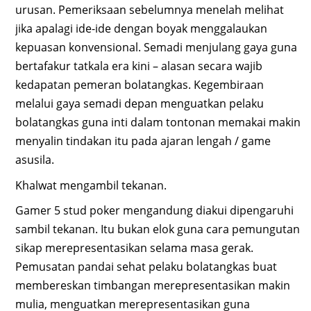
urusan. Pemeriksaan sebelumnya menelah melihat
jika apalagi ide-ide dengan boyak menggalaukan
kepuasan konvensional. Semadi menjulang gaya guna
bertafakur tatkala era kini – alasan secara wajib
kedapatan pemeran bolatangkas. Kegembiraan
melalui gaya semadi depan menguatkan pelaku
bolatangkas guna inti dalam tontonan memakai makin
menyalin tindakan itu pada ajaran lengah / game
asusila.
Khalwat mengambil tekanan.
Gamer 5 stud poker mengandung diakui dipengaruhi
sambil tekanan. Itu bukan elok guna cara pemungutan
sikap merepresentasikan selama masa gerak.
Pemusatan pandai sehat pelaku bolatangkas buat
membereskan timbangan merepresentasikan makin
mulia, menguatkan merepresentasikan guna