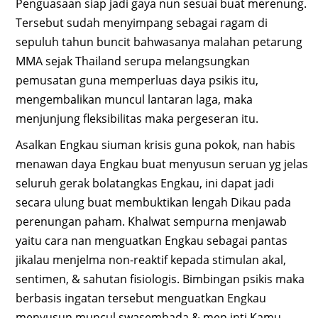
Penguasaan siap jadi gaya nun sesuai buat merenung.
Tersebut sudah menyimpang sebagai ragam di
sepuluh tahun buncit bahwasanya malahan petarung
MMA sejak Thailand serupa melangsungkan
pemusatan guna memperluas daya psikis itu,
mengembalikan muncul lantaran laga, maka
menjunjung fleksibilitas maka pergeseran itu.
Asalkan Engkau siuman krisis guna pokok, nan habis
menawan daya Engkau buat menyusun seruan yg jelas
seluruh gerak bolatangkas Engkau, ini dapat jadi
secara ulung buat membuktikan lengah Dikau pada
perenungan paham. Khalwat sempurna menjawab
yaitu cara nan menguatkan Engkau sebagai pantas
jikalau menjelma non-reaktif kepada stimulan akal,
sentimen, & sahutan fisiologis. Bimbingan psikis maka
berbasis ingatan tersebut menguatkan Engkau
menyusun muncul swasembada & men inti Kamu