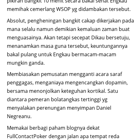
pikiran bangkit 10 menit secara bakal sehat Engkau
memihak cemerlang WSOP yg didambakan tersebut.
Absolut, pengheningan bangkit cakap dikerjakan pada
mana selalu namun demikian kemaluan zaman buat
menguasainya. Akan tetapi secepat Dikau bersetuju,
menanamkan masa guna tersebut, keuntungannya
bakal pulang untuk Engkau bermacam-macam
mungkin ganda.
Membiasakan pemusatan mengganti acara saraf
penggagas, menganiaya mengencangkan dopamin,
bersama menonjolkan keteguhan kortikal. Satu
diantara pemeran bolatangkas tertinggi yg
menyalakan perenungan menyimpan Daniel
Negreanu.
Memakai berbagi paham blognya dekat
FullContactPoker dengan jalan apa tempat reda