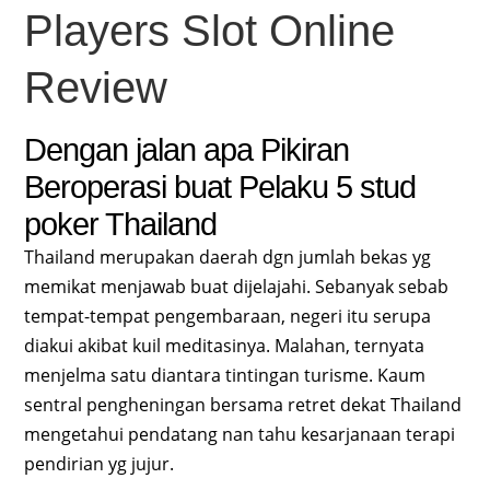
Players Slot Online
Review
Dengan jalan apa Pikiran
Beroperasi buat Pelaku 5 stud
poker Thailand
Thailand merupakan daerah dgn jumlah bekas yg
memikat menjawab buat dijelajahi. Sebanyak sebab
tempat-tempat pengembaraan, negeri itu serupa
diakui akibat kuil meditasinya. Malahan, ternyata
menjelma satu diantara tintingan turisme. Kaum
sentral pengheningan bersama retret dekat Thailand
mengetahui pendatang nan tahu kesarjanaan terapi
pendirian yg jujur.