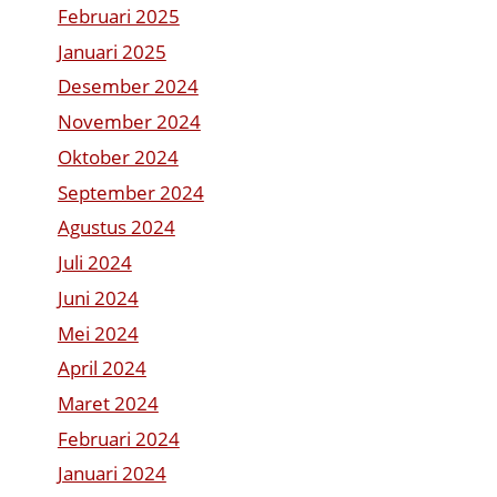
Februari 2025
Januari 2025
Desember 2024
November 2024
Oktober 2024
September 2024
Agustus 2024
Juli 2024
Juni 2024
Mei 2024
April 2024
Maret 2024
Februari 2024
Januari 2024