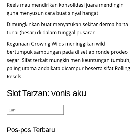
Reels mau mendirikan konsolidasi juara mendingin
guna menyusun cara buat sinyal hangat.
Dimungkinkan buat menyatukan sekitar derma harta
tunai (besar) di dalam tunggal pusaran.
Kegunaan Growing Wilds meninggikan wild
bertumpuk sambungan pada di setiap ronde prodeo
segar. Sifat terkait mungkin men keuntungan tumbuh,
paling utama andaikata dicampur beserta sifat Rolling
Resels.
Slot Tarzan: vonis aku
Cari
untuk:
Pos-pos Terbaru