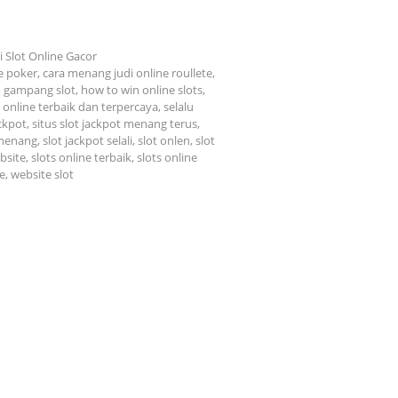
di Slot Online Gacor
e poker
,
cara menang judi online roullete
,
,
gampang slot
,
how to win online slots
,
r online terbaik dan terpercaya
,
selalu
ackpot
,
situs slot jackpot menang terus
,
 menang
,
slot jackpot selali
,
slot onlen
,
slot
bsite
,
slots online terbaik
,
slots online
ee
,
website slot