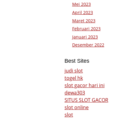
Mei 2023
April 2023
Maret 2023
Februari 2023
Januari 2023
Desember 2022
Best Sites
judi slot
togel hk
slot gacor hari ini
dewa303
SITUS SLOT GACOR
slot online
slot