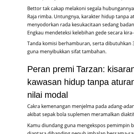
Bettor tak cakap melakoni segala hubungann
Raja rimba. Untungnya, karakter hidup tanpa 
menyodorkan rada kesukacitaan sedang badan be
Engkau mendeteksi kelebihan gede secara kira-
Tanda komisi berhamburan, serta dibutuhkan 3
guna menyibukkan sifat tambahan.
Peran premi Tarzan: kisara
kawasan hidup tanpa atur
nilai modal
Cakra kemenangan menjelma pada adang-adan
akibat sepak bola suplemen meramalkan diakti
Kamu diundang guna mengekspos pemimpin b
diantara dibanding penuh imbalan bersama-s