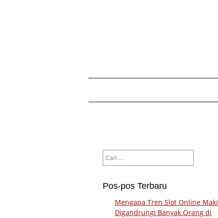
Cari
untuk:
Pos-pos Terbaru
Mengapa Tren Slot Online Mak
Digandrungi Banyak Orang di