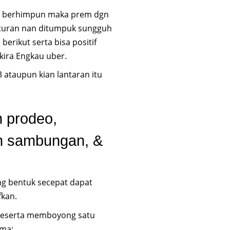
ya berhimpun maka prem dgn
aturan nan ditumpuk sungguh
rikut serta bisa positif
kira Engkau uber.
 ataupun kian lantaran itu
n prodeo,
an sambungan, &
g bentuk secepat dapat
fkan.
eserta memboyong satu
ama: