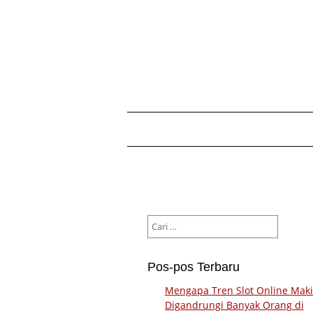
Cari
untuk:
Pos-pos Terbaru
Mengapa Tren Slot Online Mak
Digandrungi Banyak Orang di