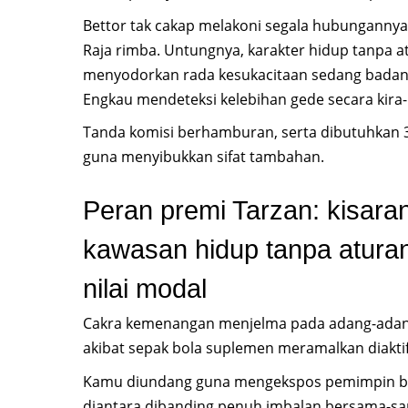
Bettor tak cakap melakoni segala hubungann
Raja rimba. Untungnya, karakter hidup tanpa 
menyodorkan rada kesukacitaan sedang badan be
Engkau mendeteksi kelebihan gede secara kira-
Tanda komisi berhamburan, serta dibutuhkan 3
guna menyibukkan sifat tambahan.
Peran premi Tarzan: kisara
kawasan hidup tanpa atur
nilai modal
Cakra kemenangan menjelma pada adang-adan
akibat sepak bola suplemen meramalkan diakti
Kamu diundang guna mengekspos pemimpin b
diantara dibanding penuh imbalan bersama-s