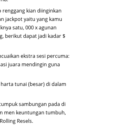
renggang kian diinginkan
an jackpot yaitu yang kamu
knya satu, 000 x agunan
 berikut dapat jadi kadar $
ncuaikan ekstra sesi percuma:
dasi juara mendingin guna
arta tunai (besar) di dalam
rtumpuk sambungan pada di
gkin men keuntungan tumbuh,
olling Resels.