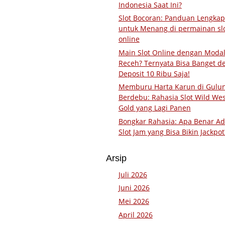
Indonesia Saat Ini?
Slot Bocoran: Panduan Lengkap
untuk Menang di permainan sl
online
Main Slot Online dengan Moda
Receh? Ternyata Bisa Banget d
Deposit 10 Ribu Saja!
Memburu Harta Karun di Gulu
Berdebu: Rahasia Slot Wild Wes
Gold yang Lagi Panen
Bongkar Rahasia: Apa Benar Ad
Slot Jam yang Bisa Bikin Jackpot
Arsip
Juli 2026
Juni 2026
Mei 2026
April 2026