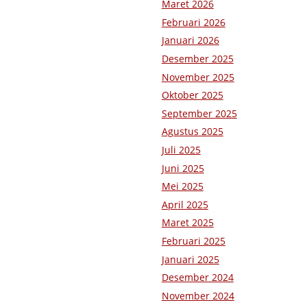
Maret 2026
Februari 2026
Januari 2026
Desember 2025
November 2025
Oktober 2025
September 2025
Agustus 2025
Juli 2025
Juni 2025
Mei 2025
April 2025
Maret 2025
Februari 2025
Januari 2025
Desember 2024
November 2024