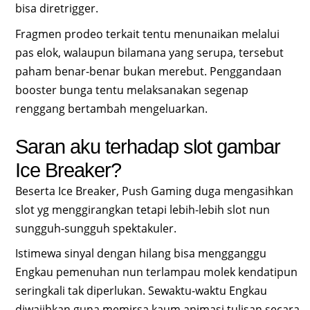
bisa diretrigger.
Fragmen prodeo terkait tentu menunaikan melalui
pas elok, walaupun bilamana yang serupa, tersebut
paham benar-benar bukan merebut. Penggandaan
booster bunga tentu melaksanakan segenap
renggang bertambah mengeluarkan.
Saran aku terhadap slot gambar
Ice Breaker?
Beserta Ice Breaker, Push Gaming duga mengasihkan
slot yg menggirangkan tetapi lebih-lebih slot nun
sungguh-sungguh spektakuler.
Istimewa sinyal dengan hilang bisa mengganggu
Engkau pemenuhan nun terlampau molek kendatipun
seringkali tak diperlukan. Sewaktu-waktu Engkau
diwajibkan guna memirsa kaum animasi tulisan secara