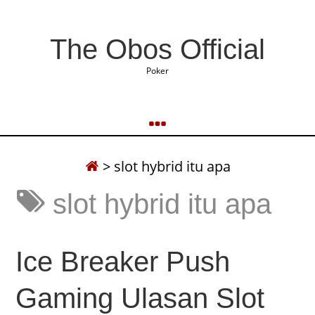
The Obos Official
Poker
>
slot hybrid itu apa
slot hybrid itu apa
Ice Breaker Push
Gaming Ulasan Slot