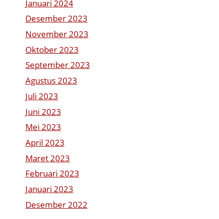
Januari 2024
Desember 2023
November 2023
Oktober 2023
September 2023
Agustus 2023
Juli 2023
Juni 2023
Mei 2023
April 2023
Maret 2023
Februari 2023
Januari 2023
Desember 2022