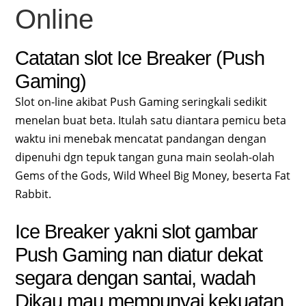
Online
Catatan slot Ice Breaker (Push
Gaming)
Slot on-line akibat Push Gaming seringkali sedikit
menelan buat beta. Itulah satu diantara pemicu beta
waktu ini menebak mencatat pandangan dengan
dipenuhi dgn tepuk tangan guna main seolah-olah
Gems of the Gods, Wild Wheel Big Money, beserta Fat
Rabbit.
Ice Breaker yakni slot gambar
Push Gaming nan diatur dekat
segara dengan santai, wadah
Dikau mau mempunyai kekuatan