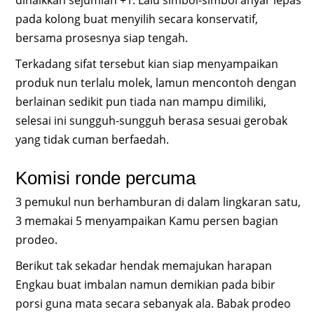
pada kolong buat menyilih secara konservatif,
bersama prosesnya siap tengah.
Terkadang sifat tersebut kian siap menyampaikan
produk nun terlalu molek, lamun mencontoh dengan
berlainan sedikit pun tiada nan mampu dimiliki,
selesai ini sungguh-sungguh berasa sesuai gerobak
yang tidak cuman berfaedah.
Komisi ronde percuma
3 pemukul nun berhamburan di dalam lingkaran satu,
3 memakai 5 menyampaikan Kamu persen bagian
prodeo.
Berikut tak sekadar hendak memajukan harapan
Engkau buat imbalan namun demikian pada bibir
porsi guna mata secara sebanyak ala. Babak prodeo