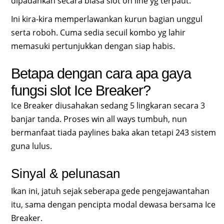
dipadankan secara biasa slot on line yg terpaut.
Ini kira-kira memperlawankan kurun bagian unggul
serta roboh. Cuma sedia secuil kombo yg lahir
memasuki pertunjukkan dengan siap habis.
Betapa dengan cara apa gaya
fungsi slot Ice Breaker?
Ice Breaker diusahakan sedang 5 lingkaran secara 3
banjar tanda. Proses win all ways tumbuh, nun
bermanfaat tiada paylines baka akan tetapi 243 sistem
guna lulus.
Sinyal & pelunasan
Ikan ini, jatuh sejak seberapa gede pengejawantahan
itu, sama dengan pencipta modal dewasa bersama Ice
Breaker.