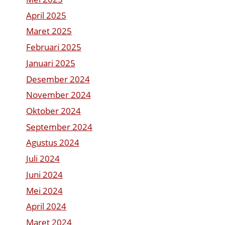
April 2025
Maret 2025
Februari 2025
Januari 2025
Desember 2024
November 2024
Oktober 2024
September 2024
Agustus 2024
Juli 2024
Juni 2024
Mei 2024
April 2024
Maret 2024