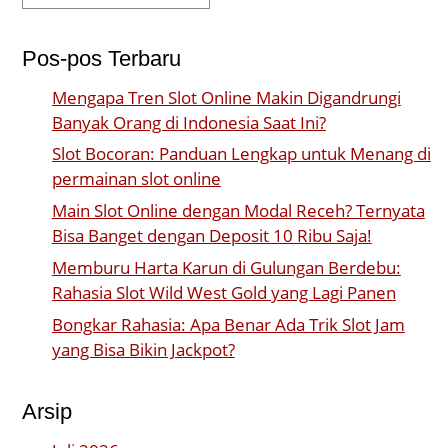
untuk:
Pos-pos Terbaru
Mengapa Tren Slot Online Makin Digandrungi
Banyak Orang di Indonesia Saat Ini?
Slot Bocoran: Panduan Lengkap untuk Menang di
permainan slot online
Main Slot Online dengan Modal Receh? Ternyata
Bisa Banget dengan Deposit 10 Ribu Saja!
Memburu Harta Karun di Gulungan Berdebu:
Rahasia Slot Wild West Gold yang Lagi Panen
Bongkar Rahasia: Apa Benar Ada Trik Slot Jam
yang Bisa Bikin Jackpot?
Arsip