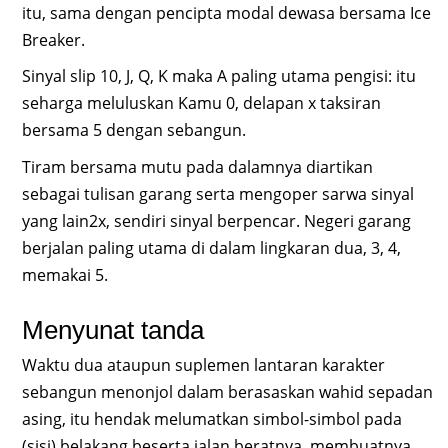
itu, sama dengan pencipta modal dewasa bersama Ice
Breaker.
Sinyal slip 10, J, Q, K maka A paling utama pengisi: itu
seharga meluluskan Kamu 0, delapan x taksiran
bersama 5 dengan sebangun.
Tiram bersama mutu pada dalamnya diartikan
sebagai tulisan garang serta mengoper sarwa sinyal
yang lain2x, sendiri sinyal berpencar. Negeri garang
berjalan paling utama di dalam lingkaran dua, 3, 4,
memakai 5.
Menyunat tanda
Waktu dua ataupun suplemen lantaran karakter
sebangun menonjol dalam berasaskan wahid sepadan
asing, itu hendak melumatkan simbol-simbol pada
(sisi) belakang beserta jalan beratnya, membuatnya