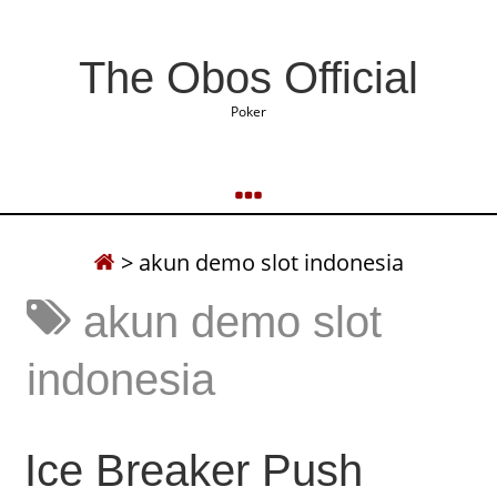
The Obos Official
Poker
>
akun demo slot indonesia
akun demo slot
indonesia
Ice Breaker Push