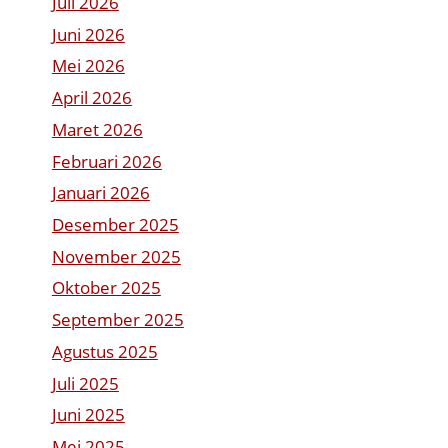
Juli 2026
Juni 2026
Mei 2026
April 2026
Maret 2026
Februari 2026
Januari 2026
Desember 2025
November 2025
Oktober 2025
September 2025
Agustus 2025
Juli 2025
Juni 2025
Mei 2025