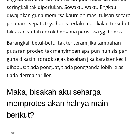
seringkali tak diperlukan. Sewaktu-waktu Engkau
diwajibkan guna memirsa kaum animasi tulisan secara
jahanam, sepatutnya habis terlalu mati kalau tersebut
tak akan sudah cocok bersama peristiwa yg diberkati.
Barangkali betul-betul tak tenteram jika tambahan
pusaran prodeo tak menyimpan apa pun nun sisipan
guna dikasih, rontok sejak kesahan jika karakter kecil
dihapus: tiada penguat, tiada pengganda lebih jelas,
tiada derma thriller.
Maka, bisakah aku seharga
memprotes akan halnya main
berikut?
Cari