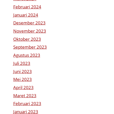
Februari 2024
Januari 2024
Desember 2023
November 2023
Oktober 2023
September 2023
Agustus 2023
Juli 2023
Juni 2023
Mei 2023
April 2023
Maret 2023
Februari 2023
Januari 2023