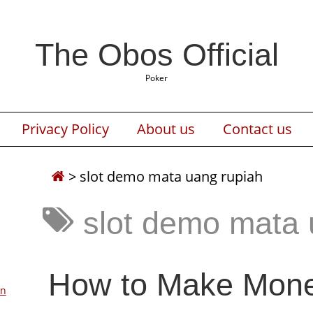
The Obos Official
Poker
Privacy Policy
About us
Contact us
>
slot demo mata uang rupiah
slot demo mata 
How to Make Mone
in