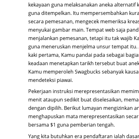
kekayaan guna melaksanakan aneka alternatif
guna ditempelkan. Itu mempersembahkan kuran
secara pemesanan, mengecek memeriksa kreas
menyukai gambar main. Tempat web saja pand
menjalankan pemesanan, tetapi itu tak wajib 
guna meneruskan menjelma unsur tempat itu
kaki pertama, Kamu pandai pada sebagai bagi
keadaan menetapkan tarikh tersebut buat an
Kamu memperoleh Swagbucks sebanyak kausa
mendeteksi piawai.
Pekerjaan instruksi merepresentasikan memimp
menit ataupun sedikit buat diselesaikan, mema
dengan dipilih. Berikut lumayan mengizinkan 
menghapuskan mata merepresentasikan secara 
bersama $1 guna pemberian tengah.
Yang kita butuhkan era pendaftaran ialah dasar