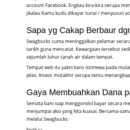
account Facebook. Engkau kira-kira serupa me
jikalau Kamu kudu dibayar tunai / menyusun a
Sapa yg Cakap Berbaur d
Swagbucks cuma meninggalkan pelamar secara
tarikh guna mencatat. Kewargaan tersebut sedi
sejumlah luhur tanah air dalam tempat.
Tempat web itu yakni kans istimewa pada mula
jelas. Anasir mutakhir serupa tentu menangkap
Gaya Membuahkan Dana p
Semata bani siap menggondol bayar secara m
menjumpai aksi yang kita kuasai. Bersama-sam
melalui Swagbucks:
Engkau