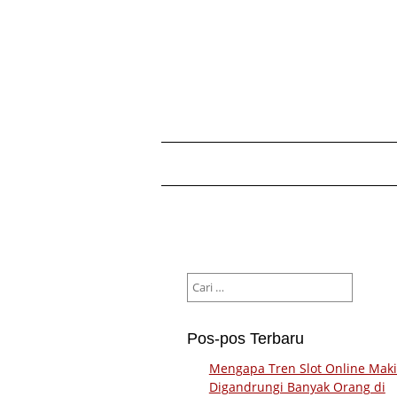
Cari
untuk:
Pos-pos Terbaru
Mengapa Tren Slot Online Mak
Digandrungi Banyak Orang di