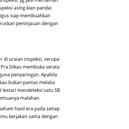
 inspeksi, yg jadi memamah
speksi asing kian pandai
aligus siap membuahkan
eruskan peninjauan dengan
 di uraian inspeksi, serupa
. Pra Dikau membuka serata
guna penyaringan. Apabila
kau bukan pantas melalui
lestari mendeteksi satu SB
semuanya malahan.
aham hasil era pada setiap
Kamu kerjakan sama dengan