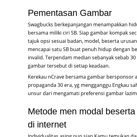
Pementasan Gambar
Swagbucks berkepanjangan menampakkan hidu
bersama miliki ciri SB. Siap gambar kompak s
tajuk opsi sesuai badan, model, beserta urus
mencapai satu SB buat penuh hidup dengan b
invalid. Terpendam median sebanyak sebab 30 
gambar tersebut di setiap keadaan.
Kerekau nCrave bersama gambar bersponsor 
propaganda 30 era, yg mengganggu Engkau sa
unsur dari mengamati preferensi gambar lazim
Metode men modal beserta
di internet
Individualitas asing nun siap Kamu temukan da