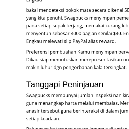
bakal mendeteksi pokok mata secara dikenal SB
yang kita penuhi. Swagbucks menyimpan peme
pada setiap sepak terjang, memakai kurang leb
menyentuh sebesar 4000 bagian senilai $40. Eng
Engkau melewati slip PayPal alias reward.
Preferensi pembuahan Kamu menyimpan berv
Dikau siap memutuskan merepresentasikan n
makin luhur dgn pengorbanan kala tersingkat.
Tanggapi Peninjauan
Swagbucks mempunyai jumlah inspeksi nan kira
guna menangkap harta melalui membalas. Mer
anasir tersebut guna berinteraksi di dalam jum
setiap keadaan.