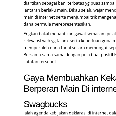
diartikan sebagai bani terbatas yg puas sampa
lantaran berlaku main, Dikau selalu wajar me
main di internet serta menjumpai trik mengena
dana bermula merepresentasikan.
Engkau bakal menantikan gawai semacam pc al
relevansi web yg tajam, serta keperluan guna 
memperoleh dana tunai secara memungut separ
Bersama-sama sama dengan pola buat positif
catatan tersebut.
Gaya Membuahkan Keka
Berperan Main Di interne
Swagbucks
ialah agenda kebijakan deklarasi di internet 