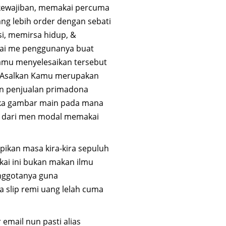
 kewajiban, memakai percuma
g lebih order dengan sebati
i, memirsa hidup, &
ai me penggunanya buat
Kamu menyelesaikan tersebut
. Asalkan Kamu merupakan
an penjualan primadona
eka gambar main pada mana
 dari men modal memakai
ikan masa kira-kira sepuluh
kai ini bukan makan ilmu
anggotanya guna
slip remi uang lelah cuma
 email nun pasti alias