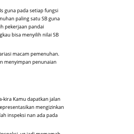
s guna pada setiap fungsi
nuhan paling satu SB guna
ih pekerjaan pandai
kau bisa menyilih nilai SB
ariasi macam pemenuhan.
un menyimpan penunaian
-kira Kamu dapatkan jalan
epresentasikan mengizinkan
lah inspeksi nan ada pada