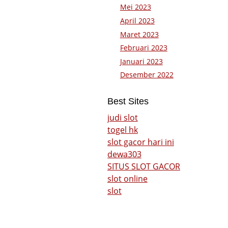
Mei 2023
April 2023
Maret 2023
Februari 2023
Januari 2023
Desember 2022
Best Sites
judi slot
togel hk
slot gacor hari ini
dewa303
SITUS SLOT GACOR
slot online
slot