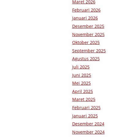
Maret 2026
Februari 2026
Januari 2026
Desember 2025
November 2025
Oktober 2025
September 2025
Agustus 2025
Juli 2025
Juni 2025
Mei 2025
April 2025
Maret 2025
Februari 2025
Januari 2025
Desember 2024
November 2024