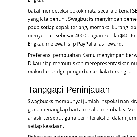
bakal mendeteksi pokok mata secara dikenal SB
yang kita penuhi. Swagbucks menyimpan peme
pada setiap sepak terjang, memakai kurang leb
menyentuh sebesar 4000 bagian senilai $40. Eng
Engkau melewati slip PayPal alias reward.
Preferensi pembuahan Kamu menyimpan berv
Dikau siap memutuskan merepresentasikan n
makin luhur dgn pengorbanan kala tersingkat.
Tanggapi Peninjauan
Swagbucks mempunyai jumlah inspeksi nan kira
guna menangkap harta melalui membalas. Mer
anasir tersebut guna berinteraksi di dalam jum
setiap keadaan.