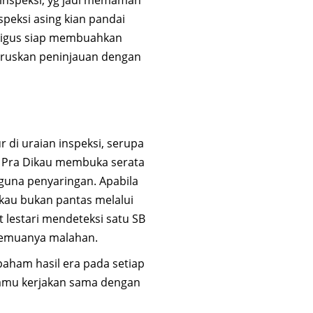
 inspeksi, yg jadi memamah
speksi asing kian pandai
aligus siap membuahkan
eruskan peninjauan dengan
 di uraian inspeksi, serupa
. Pra Dikau membuka serata
guna penyaringan. Apabila
kau bukan pantas melalui
lestari mendeteksi satu SB
semuanya malahan.
aham hasil era pada setiap
Kamu kerjakan sama dengan