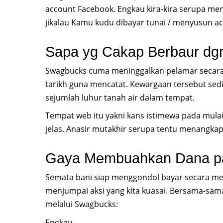
account Facebook. Engkau kira-kira serupa me
jikalau Kamu kudu dibayar tunai / menyusun a
Sapa yg Cakap Berbaur d
Swagbucks cuma meninggalkan pelamar secara
tarikh guna mencatat. Kewargaan tersebut sedi
sejumlah luhur tanah air dalam tempat.
Tempat web itu yakni kans istimewa pada mula
jelas. Anasir mutakhir serupa tentu menangkap
Gaya Membuahkan Dana p
Semata bani siap menggondol bayar secara m
menjumpai aksi yang kita kuasai. Bersama-sam
melalui Swagbucks:
Engkau