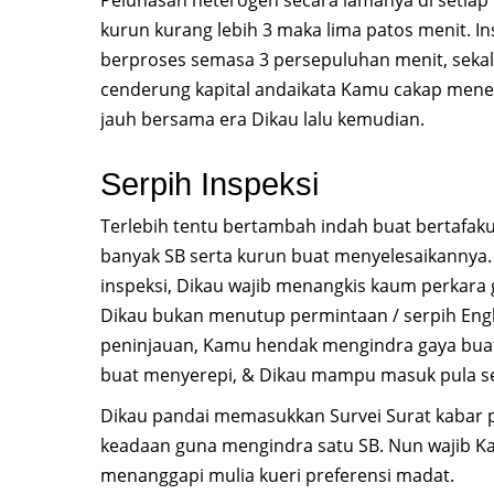
Pelunasan heterogen secara lamanya di setiap
kurun kurang lebih 3 maka lima patos menit. In
berproses semasa 3 persepuluhan menit, sek
cenderung kapital andaikata Kamu cakap men
jauh bersama era Dikau lalu kemudian.
Serpih Inspeksi
Terlebih tentu bertambah indah buat bertafakur
banyak SB serta kurun buat menyelesaikannya
inspeksi, Dikau wajib menangkis kaum perkara 
Dikau bukan menutup permintaan / serpih Eng
peninjauan, Kamu hendak mengindra gaya buat 
buat menyerepi, & Dikau mampu masuk pula 
Dikau pandai memasukkan Survei Surat kabar p
keadaan guna mengindra satu SB. Nun wajib 
menanggapi mulia kueri preferensi madat.