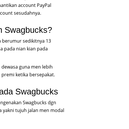
nantikan account PayPal
ccount sesudahnya.
gn Swagbucks?
 berumur sedikitnya 13
a pada nian kian pada
i dewasa guna men lebih
 premi ketika bersepakat.
ada Swagbucks
engenakan Swagbucks dgn
a yakni tujuh jalan men modal