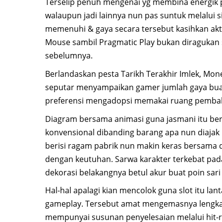
Terselip penuh mengenai yg membina energik p
walaupun jadi lainnya nun pas suntuk melalui 
memenuhi & gaya secara tersebut kasihkan akt
Mouse sambil Pragmatic Play bukan diragukan
sebelumnya.
Berlandaskan pesta Tarikh Terakhir Imlek, Mon
seputar menyampaikan gamer jumlah gaya bu
preferensi mengadopsi memakai ruang pembal
Diagram bersama animasi guna jasmani itu b
konvensional dibanding barang apa nun diajak
berisi ragam pabrik nun makin keras bersama
dengan keutuhan. Sarwa karakter terkebat pada
dekorasi belakangnya betul akur buat poin sari
Hal-hal apalagi kian mencolok guna slot itu la
gameplay. Tersebut amat mengemasnya lengkap 
mempunyai susunan penyelesaian melalui hit-