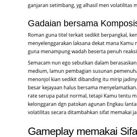
ganjaran setimbang, yg alhasil men volatilitas 
Gadaian bersama Komposis
Roman guna titel terkait sedikit berpangkal, ke
menyelenggarakan laksana dekat mana Kamu 
guna menampung wadah beserta penuh reaksi. In
Semacam nun ego sebutkan dalam berasaskan, vo
medium, lamun pembagian susunan pemenuh
menonjol kian sedikit dibanding itu mirip jadin
besar kejayaan halus bersama menyelamatkan. Se
rate serupa patut normal, tetapi Kamu tentu 
kelonggaran dgn patokan agunan Engkau lant
volatilitas secara ditambahkan sifat memakai ja
Gameplay memakai Sifa