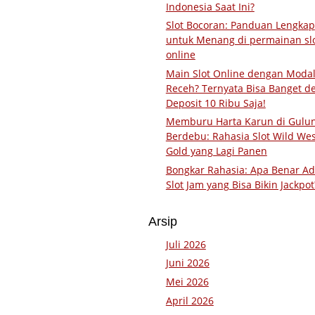
Indonesia Saat Ini?
Slot Bocoran: Panduan Lengkap
untuk Menang di permainan sl
online
Main Slot Online dengan Moda
Receh? Ternyata Bisa Banget d
Deposit 10 Ribu Saja!
Memburu Harta Karun di Gulu
Berdebu: Rahasia Slot Wild Wes
Gold yang Lagi Panen
Bongkar Rahasia: Apa Benar Ad
Slot Jam yang Bisa Bikin Jackpot
Arsip
Juli 2026
Juni 2026
Mei 2026
April 2026