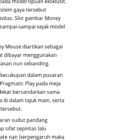
ada model tipuan eksklusif,
sistem gaya tersebut
ivitas. Slot gambar Money
 sampai-sampai sejak model
ey Mouse diartikan sebagai
at dibayar menggunakan
asan nun sebanding.
erkecukupan dalam pusaran
 Pragmatic Play pada meja
 dekat bersandarkan sama
 di dalam tajuk main, serta
 tersebut.
ntaran sudut pandang
sifat sepintas lalu
rate nan berpengaruh maka