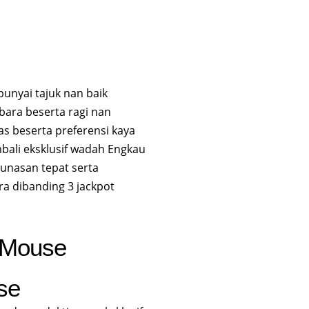
unyai tajuk nan baik
bara beserta ragi nan
s beserta preferensi kaya
bali eksklusif wadah Engkau
unasan tepat serta
a dibanding 3 jackpot
 Mouse
se