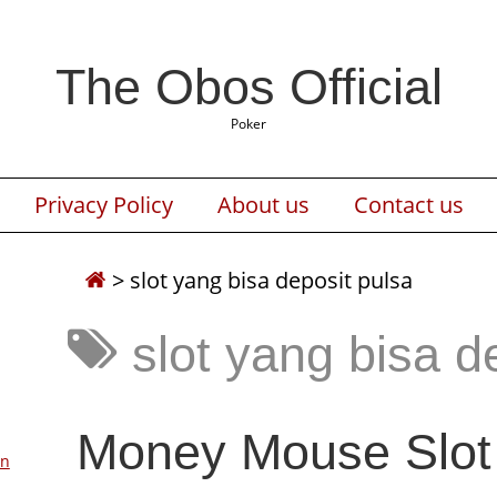
The Obos Official
Poker
Privacy Policy
About us
Contact us
>
slot yang bisa deposit pulsa
slot yang bisa d
Money Mouse Slot
in