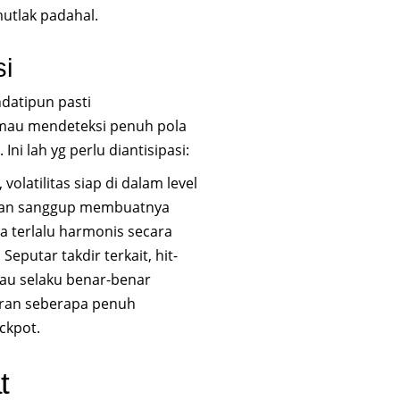
mutlak padahal.
i
ndatipun pasti
mau mendeteksi penuh pola
i lah yg perlu diantisipasi:
latilitas siap di dalam level
an sanggup membuatnya
ya terlalu harmonis secara
putar takdir terkait, hit-
mau selaku benar-benar
aran seberapa penuh
ckpot.
t