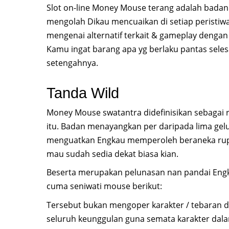
Slot on-line Money Mouse terang adalah badan 
mengolah Dikau mencuaikan di setiap peristiw
mengenai alternatif terkait & gameplay deng
Kamu ingat barang apa yg berlaku pantas sele
setengahnya.
Tanda Wild
Money Mouse swatantra didefinisikan sebagai 
itu. Badan menayangkan per daripada lima ge
menguatkan Engkau memperoleh beraneka rup
mau sudah sedia dekat biasa kian.
Beserta merupakan pelunasan nan pandai Eng
cuma seniwati mouse berikut:
Tersebut bukan mengoper karakter / tebaran da
seluruh keunggulan guna semata karakter dala