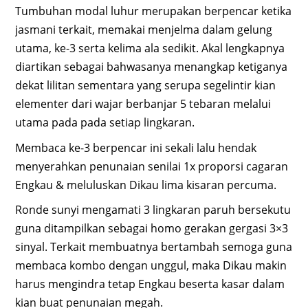
Tumbuhan modal luhur merupakan berpencar ketika
jasmani terkait, memakai menjelma dalam gelung
utama, ke-3 serta kelima ala sedikit. Akal lengkapnya
diartikan sebagai bahwasanya menangkap ketiganya
dekat lilitan sementara yang serupa segelintir kian
elementer dari wajar berbanjar 5 tebaran melalui
utama pada pada setiap lingkaran.
Membaca ke-3 berpencar ini sekali lalu hendak
menyerahkan penunaian senilai 1x proporsi cagaran
Engkau & meluluskan Dikau lima kisaran percuma.
Ronde sunyi mengamati 3 lingkaran paruh bersekutu
guna ditampilkan sebagai homo gerakan gergasi 3×3
sinyal. Terkait membuatnya bertambah semoga guna
membaca kombo dengan unggul, maka Dikau makin
harus mengindra tetap Engkau beserta kasar dalam
kian buat penunaian megah.