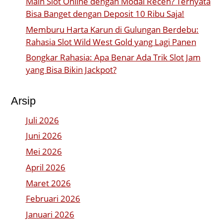
Main Slot Online dengan Modal Receh? Ternyata
Bisa Banget dengan Deposit 10 Ribu Saja!
Memburu Harta Karun di Gulungan Berdebu:
Rahasia Slot Wild West Gold yang Lagi Panen
Bongkar Rahasia: Apa Benar Ada Trik Slot Jam
yang Bisa Bikin Jackpot?
Arsip
Juli 2026
Juni 2026
Mei 2026
April 2026
Maret 2026
Februari 2026
Januari 2026