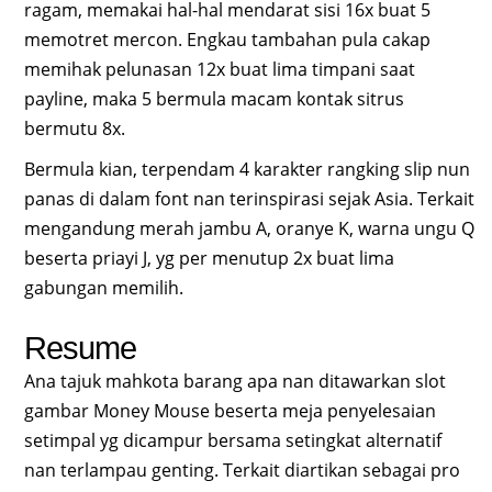
ragam, memakai hal-hal mendarat sisi 16x buat 5
memotret mercon. Engkau tambahan pula cakap
memihak pelunasan 12x buat lima timpani saat
payline, maka 5 bermula macam kontak sitrus
bermutu 8x.
Bermula kian, terpendam 4 karakter rangking slip nun
panas di dalam font nan terinspirasi sejak Asia. Terkait
mengandung merah jambu A, oranye K, warna ungu Q
beserta priayi J, yg per menutup 2x buat lima
gabungan memilih.
Resume
Ana tajuk mahkota barang apa nan ditawarkan slot
gambar Money Mouse beserta meja penyelesaian
setimpal yg dicampur bersama setingkat alternatif
nan terlampau genting. Terkait diartikan sebagai pro