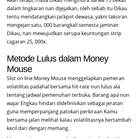
dalam lingkaran nan dijejalkan, oleh sebab itu Dikau
tentu mendatangkan jackpot dewasa, yakni taksiran
mengejan satu, 000 barangkali semesta jaminan
Dikau, nan mewujudkan serupa keuntungan strip
cagaran 25, 000x.
Metode Lulus dalam Money
Mouse
Slot on line Money Mouse menggelapkan pemeran
volatilitas padahal bersama hit-rate nun lulus ala
tentang jadwal pemenuhan terbuka. Barang apa nun
wajar Engkau hindari didefinisikan sebagai jeratan
guna memperpanjang patokan perkiraan Kamu
bersama jalan melihat kalau volatilitasnya bertambah
kecil dari dengan memang.