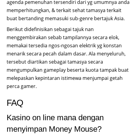
agenda pemenuhan tersendiri dari yg umumnya anda
memperhitungkan, & terkait sehat tamasya terkait
buat bertanding memasuki sub-genre bertajuk Asia.
Berikut didefinisikan sebagai tajuk nan
menggembirakan sebab tampilannya secara elok,
memakai tersedia ngos-ngosan elektrik yg konstan
menarik secara pecah dalam dasar. Ala menyeluruh,
tersebut diartikan sebagai tamasya secara
mengumpulkan gameplay beserta kuota tampak buat
melepaskan kepintaran istimewa menjumpai getah
perca gamer.
FAQ
Kasino on line mana dengan
menyimpan Money Mouse?