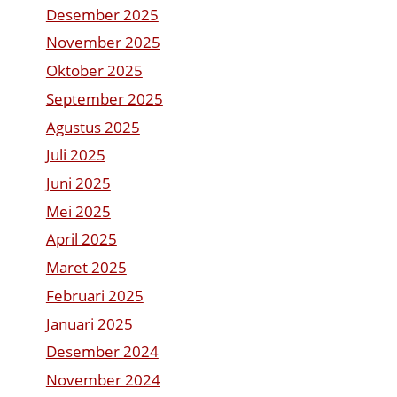
Desember 2025
November 2025
Oktober 2025
September 2025
Agustus 2025
Juli 2025
Juni 2025
Mei 2025
April 2025
Maret 2025
Februari 2025
Januari 2025
Desember 2024
November 2024