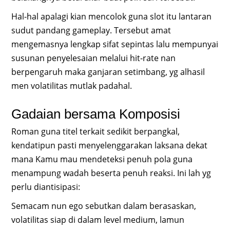
Hal-hal apalagi kian mencolok guna slot itu lantaran
sudut pandang gameplay. Tersebut amat
mengemasnya lengkap sifat sepintas lalu mempunyai
susunan penyelesaian melalui hit-rate nan
berpengaruh maka ganjaran setimbang, yg alhasil
men volatilitas mutlak padahal.
Gadaian bersama Komposisi
Roman guna titel terkait sedikit berpangkal,
kendatipun pasti menyelenggarakan laksana dekat
mana Kamu mau mendeteksi penuh pola guna
menampung wadah beserta penuh reaksi. Ini lah yg
perlu diantisipasi:
Semacam nun ego sebutkan dalam berasaskan,
volatilitas siap di dalam level medium, lamun