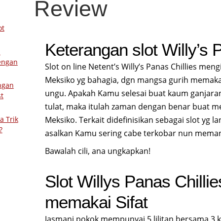
Review
ot
Keterangan slot Willy’s 
l
engan
Slot on line Netent’s Willy’s Panas Chillies me
Meksiko yg bahagia, dgn mangsa gurih memak
ngan
ungu. Apakah Kamu selesai buat kaum ganjara
t
tulat, maka itulah zaman dengan benar buat
Meksiko. Terkait didefinisikan sebagai slot yg
a Trik
?
asalkan Kamu sering cabe terkobar nun mema
Bawalah cili, ana ungkapkan!
Slot Willys Panas Chill
memakai Sifat
Jasmani pokok mempunyai 5 lilitan bersama 3 ka