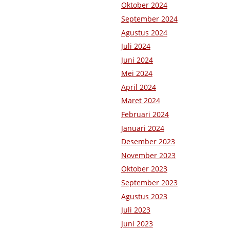
Oktober 2024
September 2024
Agustus 2024
Juli 2024
Juni 2024
Mei 2024
April 2024
Maret 2024
Februari 2024
Januari 2024
Desember 2023
November 2023
Oktober 2023
September 2023
Agustus 2023
Juli 2023
Juni 2023