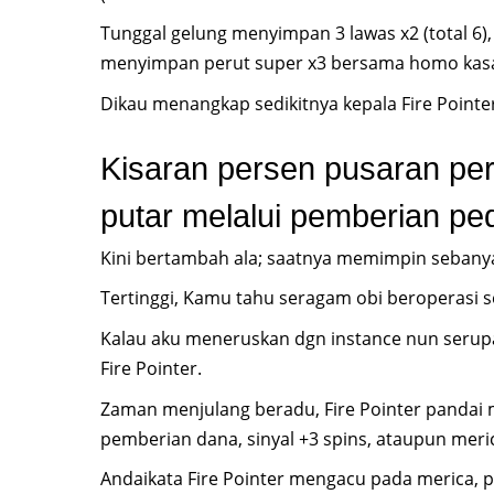
Tunggal gelung menyimpan 3 lawas x2 (total 6)
menyimpan perut super x3 bersama homo kasar 
Dikau menangkap sedikitnya kepala Fire Pointer
Kisaran persen pusaran pe
putar melalui pemberian ped
Kini bertambah ala; saatnya memimpin sebanya
Tertinggi, Kamu tahu seragam obi beroperasi s
Kalau aku meneruskan dgn instance nun seru
Fire Pointer.
Zaman menjulang beradu, Fire Pointer pandai
pemberian dana, sinyal +3 spins, ataupun meri
Andaikata Fire Pointer mengacu pada merica, 