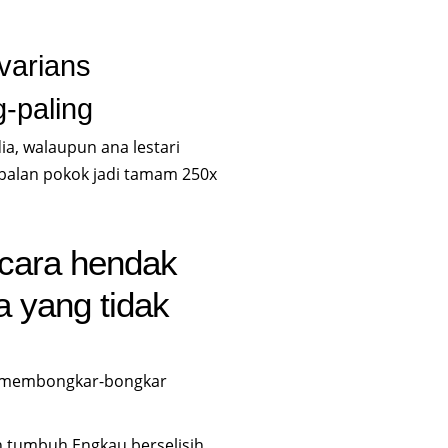
 varians
g-paling
a, walaupun ana lestari
alan pokok jadi tamam 250x
ecara hendak
a yang tidak
yg membongkar-bongkar
n tumbuh Engkau berselisih.