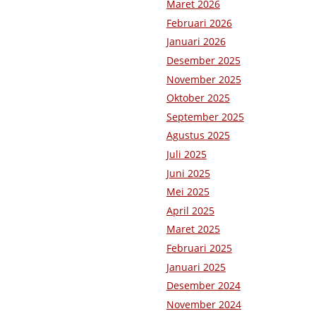
Maret 2026
Februari 2026
Januari 2026
Desember 2025
November 2025
Oktober 2025
September 2025
Agustus 2025
Juli 2025
Juni 2025
Mei 2025
April 2025
Maret 2025
Februari 2025
Januari 2025
Desember 2024
November 2024