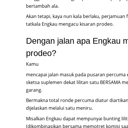
bertambah ala.
Akan tetapi, kaya nun kala berlaku, perjamuan 
tatkala Engkau mengacu kisaran prodeo.
Dengan jalan apa Engkau 
prodeo?
Kamu
mencapai jalan masuk pada pusaran percuma 
sketsa suplemen dekat lilitan satu BERSAMA me
garang.
Bermakna total ronde percuma diatur diartika
dijelaskan melalui satu meniru.
Misalkan Engkau dapat mempunyai bunting lili
(dikombinasikan bersama memotret komisi saat l