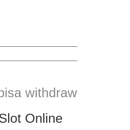
bisa withdraw
 Slot Online