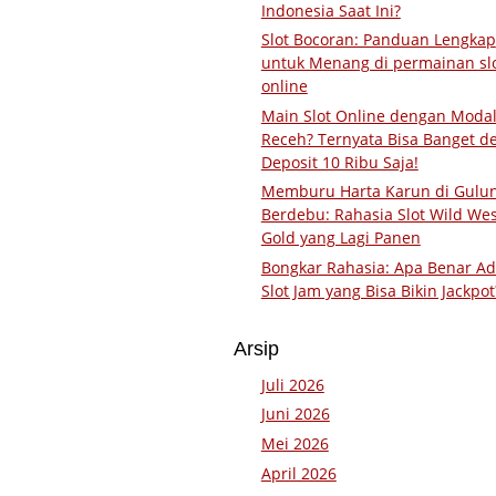
Indonesia Saat Ini?
Slot Bocoran: Panduan Lengkap
untuk Menang di permainan sl
online
Main Slot Online dengan Moda
Receh? Ternyata Bisa Banget d
Deposit 10 Ribu Saja!
Memburu Harta Karun di Gulu
Berdebu: Rahasia Slot Wild Wes
Gold yang Lagi Panen
Bongkar Rahasia: Apa Benar Ad
Slot Jam yang Bisa Bikin Jackpot
Arsip
Juli 2026
Juni 2026
Mei 2026
April 2026