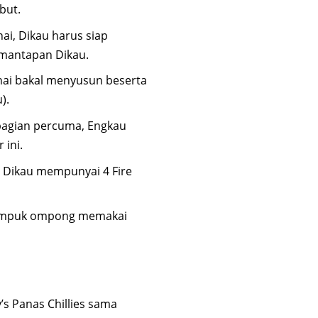
but.
ai, Dikau harus siap
emantapan Dikau.
nai bakal menyusun beserta
).
bagian percuma, Engkau
 ini.
u Dikau mempunyai 4 Fire
numpuk ompong memakai
’s Panas Chillies sama