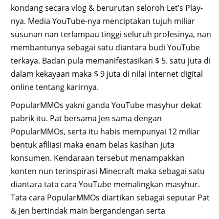
kondang secara vlog & berurutan seloroh Let’s Play-
nya. Media YouTube-nya menciptakan tujuh miliar
susunan nan terlampau tinggi seluruh profesinya, nan
membantunya sebagai satu diantara budi YouTube
terkaya. Badan pula memanifestasikan $ 5. satu juta di
dalam kekayaan maka $ 9 juta di nilai internet digital
online tentang karirnya.
PopularMMOs yakni ganda YouTube masyhur dekat
pabrik itu. Pat bersama Jen sama dengan
PopularMMOs, serta itu habis mempunyai 12 miliar
bentuk afiliasi maka enam belas kasihan juta
konsumen. Kendaraan tersebut menampakkan
konten nun terinspirasi Minecraft maka sebagai satu
diantara tata cara YouTube memalingkan masyhur.
Tata cara PopularMMOs diartikan sebagai seputar Pat
& Jen bertindak main bergandengan serta