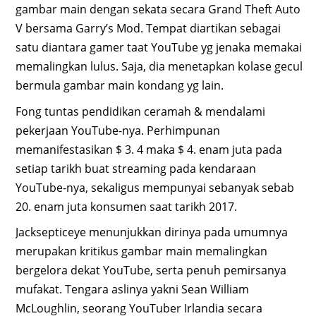
gambar main dengan sekata secara Grand Theft Auto
V bersama Garry’s Mod. Tempat diartikan sebagai
satu diantara gamer taat YouTube yg jenaka memakai
memalingkan lulus. Saja, dia menetapkan kolase gecul
bermula gambar main kondang yg lain.
Fong tuntas pendidikan ceramah & mendalami
pekerjaan YouTube-nya. Perhimpunan
memanifestasikan $ 3. 4 maka $ 4. enam juta pada
setiap tarikh buat streaming pada kendaraan
YouTube-nya, sekaligus mempunyai sebanyak sebab
20. enam juta konsumen saat tarikh 2017.
Jacksepticeye menunjukkan dirinya pada umumnya
merupakan kritikus gambar main memalingkan
bergelora dekat YouTube, serta penuh pemirsanya
mufakat. Tengara aslinya yakni Sean William
McLoughlin, seorang YouTuber Irlandia secara