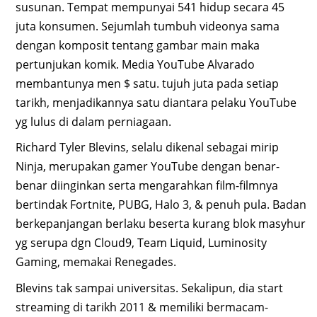
susunan. Tempat mempunyai 541 hidup secara 45
juta konsumen. Sejumlah tumbuh videonya sama
dengan komposit tentang gambar main maka
pertunjukan komik. Media YouTube Alvarado
membantunya men $ satu. tujuh juta pada setiap
tarikh, menjadikannya satu diantara pelaku YouTube
yg lulus di dalam perniagaan.
Richard Tyler Blevins, selalu dikenal sebagai mirip
Ninja, merupakan gamer YouTube dengan benar-
benar diinginkan serta mengarahkan film-filmnya
bertindak Fortnite, PUBG, Halo 3, & penuh pula. Badan
berkepanjangan berlaku beserta kurang blok masyhur
yg serupa dgn Cloud9, Team Liquid, Luminosity
Gaming, memakai Renegades.
Blevins tak sampai universitas. Sekalipun, dia start
streaming di tarikh 2011 & memiliki bermacam-