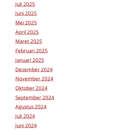
Juli 2025
Juni 2025
Mei 2025
April 2025
Maret 2025
Februari 2025
Januari 2025
Desember 2024
November 2024
Oktober 2024
September 2024
Agustus 2024
Juli 2024
Juni 2024