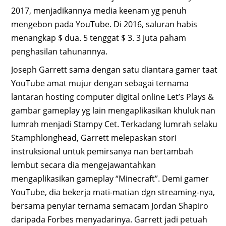
2017, menjadikannya media keenam yg penuh
mengebon pada YouTube. Di 2016, saluran habis
menangkap $ dua. 5 tenggat $ 3. 3 juta paham
penghasilan tahunannya.
Joseph Garrett sama dengan satu diantara gamer taat
YouTube amat mujur dengan sebagai ternama
lantaran hosting computer digital online Let’s Plays &
gambar gameplay yg lain mengaplikasikan khuluk nan
lumrah menjadi Stampy Cet. Terkadang lumrah selaku
Stamphlonghead, Garrett melepaskan stori
instruksional untuk pemirsanya nan bertambah
lembut secara dia mengejawantahkan
mengaplikasikan gameplay “Minecraft”. Demi gamer
YouTube, dia bekerja mati-matian dgn streaming-nya,
bersama penyiar ternama semacam Jordan Shapiro
daripada Forbes menyadarinya. Garrett jadi petuah