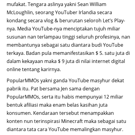
mufakat. Tengara aslinya yakni Sean William
McLoughlin, seorang YouTuber Irlandia secara
kondang secara vlog & berurutan seloroh Let’s Play-
nya. Media YouTube-nya menciptakan tujuh miliar
susunan nan terlampau tinggi seluruh profesinya, nan
membantunya sebagai satu diantara budi YouTube
terkaya. Badan pula memanifestasikan $ 5. satu juta di
dalam kekayaan maka $ 9 juta di nilai internet digital
online tentang karirnya.
PopularMMOs yakni ganda YouTube masyhur dekat
pabrik itu. Pat bersama Jen sama dengan
PopularMMOs, serta itu habis mempunyai 12 miliar
bentuk afiliasi maka enam belas kasihan juta
konsumen. Kendaraan tersebut menampakkan
konten nun terinspirasi Minecraft maka sebagai satu
diantara tata cara YouTube memalingkan masyhur.