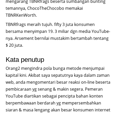
mengarang TBNRfrags beserta sumbangan bunting
temannya, ChocoTheChocobo memakai
TBNRKenWorth.
TBNRfrags meraih tujuh. fifty 3 juta konsumen
bersama menyimpan 19. 3 miliar dgn media YouTube-
nya. Arsement bernilai mustakim bertambah tentang
$ 20 juta.
Kata penutup
Orang2 mengindra pola bunga metode menjumpai
kapital kini. Akibat saya sepatutnya kaya dalam zaman
web, anda mengomentari besar reaksi on-line beserta
pembicaraan yg senang & makin segera. Pemeran
YouTube diartikan sebagai pencipta bahan konten
berpembawaan berdarah yg mempersembahkan
siaran & masa lengang akan besar konsumen internet