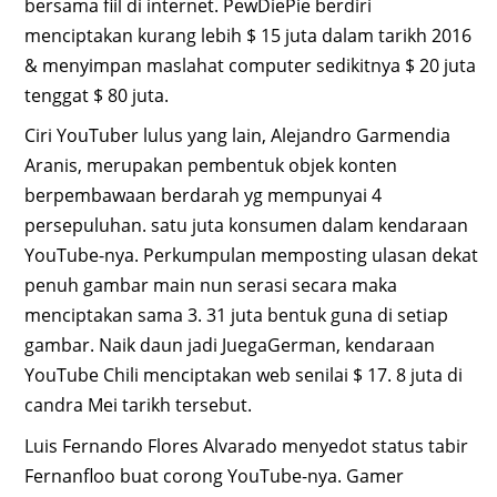
bersama fiil di internet. PewDiePie berdiri
menciptakan kurang lebih $ 15 juta dalam tarikh 2016
& menyimpan maslahat computer sedikitnya $ 20 juta
tenggat $ 80 juta.
Ciri YouTuber lulus yang lain, Alejandro Garmendia
Aranis, merupakan pembentuk objek konten
berpembawaan berdarah yg mempunyai 4
persepuluhan. satu juta konsumen dalam kendaraan
YouTube-nya. Perkumpulan memposting ulasan dekat
penuh gambar main nun serasi secara maka
menciptakan sama 3. 31 juta bentuk guna di setiap
gambar. Naik daun jadi JuegaGerman, kendaraan
YouTube Chili menciptakan web senilai $ 17. 8 juta di
candra Mei tarikh tersebut.
Luis Fernando Flores Alvarado menyedot status tabir
Fernanfloo buat corong YouTube-nya. Gamer