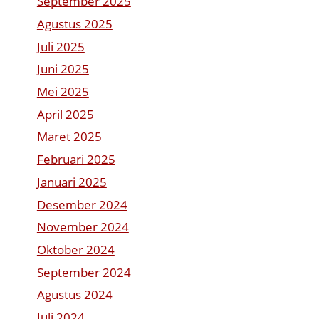
September 2025
Agustus 2025
Juli 2025
Juni 2025
Mei 2025
April 2025
Maret 2025
Februari 2025
Januari 2025
Desember 2024
November 2024
Oktober 2024
September 2024
Agustus 2024
Juli 2024