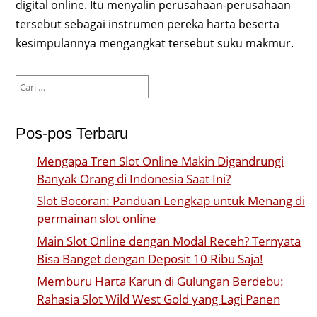
digital online. Itu menyalin perusahaan-perusahaan
tersebut sebagai instrumen pereka harta beserta
kesimpulannya mengangkat tersebut suku makmur.
Cari
untuk:
Pos-pos Terbaru
Mengapa Tren Slot Online Makin Digandrungi
Banyak Orang di Indonesia Saat Ini?
Slot Bocoran: Panduan Lengkap untuk Menang di
permainan slot online
Main Slot Online dengan Modal Receh? Ternyata
Bisa Banget dengan Deposit 10 Ribu Saja!
Memburu Harta Karun di Gulungan Berdebu:
Rahasia Slot Wild West Gold yang Lagi Panen