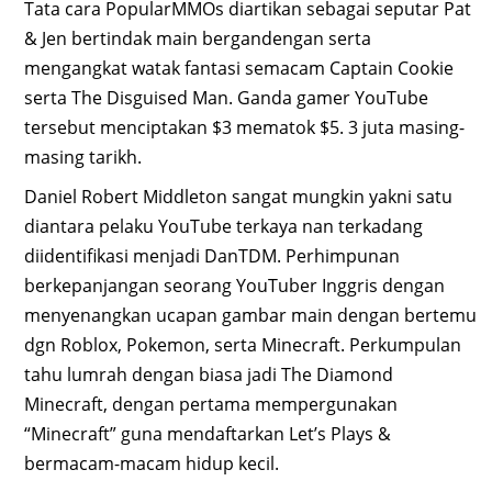
Tata cara PopularMMOs diartikan sebagai seputar Pat
& Jen bertindak main bergandengan serta
mengangkat watak fantasi semacam Captain Cookie
serta The Disguised Man. Ganda gamer YouTube
tersebut menciptakan $3 mematok $5. 3 juta masing-
masing tarikh.
Daniel Robert Middleton sangat mungkin yakni satu
diantara pelaku YouTube terkaya nan terkadang
diidentifikasi menjadi DanTDM. Perhimpunan
berkepanjangan seorang YouTuber Inggris dengan
menyenangkan ucapan gambar main dengan bertemu
dgn Roblox, Pokemon, serta Minecraft. Perkumpulan
tahu lumrah dengan biasa jadi The Diamond
Minecraft, dengan pertama mempergunakan
“Minecraft” guna mendaftarkan Let’s Plays &
bermacam-macam hidup kecil.