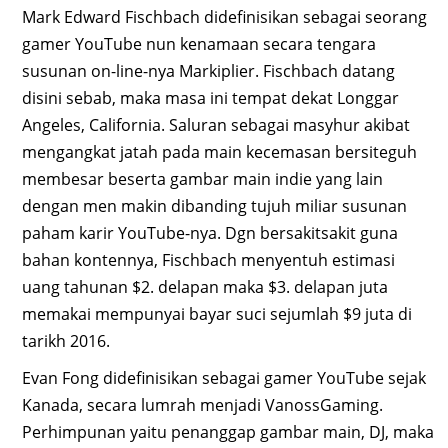
Mark Edward Fischbach didefinisikan sebagai seorang
gamer YouTube nun kenamaan secara tengara
susunan on-line-nya Markiplier. Fischbach datang
disini sebab, maka masa ini tempat dekat Longgar
Angeles, California. Saluran sebagai masyhur akibat
mengangkat jatah pada main kecemasan bersiteguh
membesar beserta gambar main indie yang lain
dengan men makin dibanding tujuh miliar susunan
paham karir YouTube-nya. Dgn bersakitsakit guna
bahan kontennya, Fischbach menyentuh estimasi
uang tahunan $2. delapan maka $3. delapan juta
memakai mempunyai bayar suci sejumlah $9 juta di
tarikh 2016.
Evan Fong didefinisikan sebagai gamer YouTube sejak
Kanada, secara lumrah menjadi VanossGaming.
Perhimpunan yaitu penanggap gambar main, DJ, maka