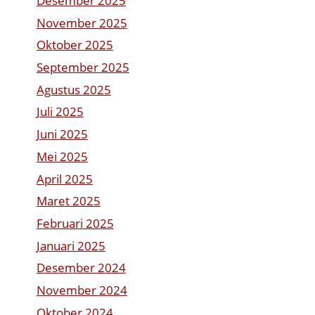
Desember 2025
November 2025
Oktober 2025
September 2025
Agustus 2025
Juli 2025
Juni 2025
Mei 2025
April 2025
Maret 2025
Februari 2025
Januari 2025
Desember 2024
November 2024
Oktober 2024