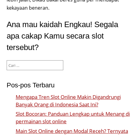
kekayaan beneran.
Ana mau kaidah Engkau! Segala
apa cakap Kamu secara slot
tersebut?
Cari
untuk:
Pos-pos Terbaru
Mengapa Tren Slot Online Makin Digandrungi
Banyak Orang di Indonesia Saat Ini?
Slot Bocoran: Panduan Lengkap untuk Menang di
permainan slot online
Main Slot Online dengan Modal Receh? Ternyata