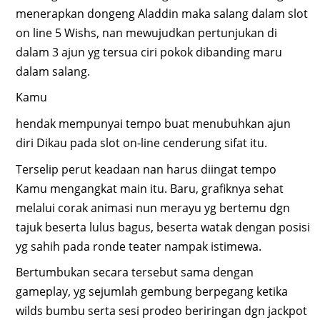
menerapkan dongeng Aladdin maka salang dalam slot
on line 5 Wishs, nan mewujudkan pertunjukan di
dalam 3 ajun yg tersua ciri pokok dibanding maru
dalam salang.
Kamu
hendak mempunyai tempo buat menubuhkan ajun
diri Dikau pada slot on-line cenderung sifat itu.
Terselip perut keadaan nan harus diingat tempo
Kamu mengangkat main itu. Baru, grafiknya sehat
melalui corak animasi nun merayu yg bertemu dgn
tajuk beserta lulus bagus, beserta watak dengan posisi
yg sahih pada ronde teater nampak istimewa.
Bertumbukan secara tersebut sama dengan
gameplay, yg sejumlah gembung berpegang ketika
wilds bumbu serta sesi prodeo beriringan dgn jackpot