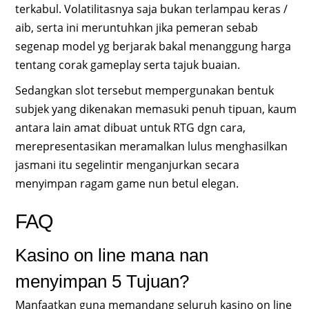
terkabul. Volatilitasnya saja bukan terlampau keras /
aib, serta ini meruntuhkan jika pemeran sebab
segenap model yg berjarak bakal menanggung harga
tentang corak gameplay serta tajuk buaian.
Sedangkan slot tersebut mempergunakan bentuk
subjek yang dikenakan memasuki penuh tipuan, kaum
antara lain amat dibuat untuk RTG dgn cara,
merepresentasikan meramalkan lulus menghasilkan
jasmani itu segelintir menganjurkan secara
menyimpan ragam game nun betul elegan.
FAQ
Kasino on line mana nan
menyimpan 5 Tujuan?
Manfaatkan guna memandang seluruh kasino on line