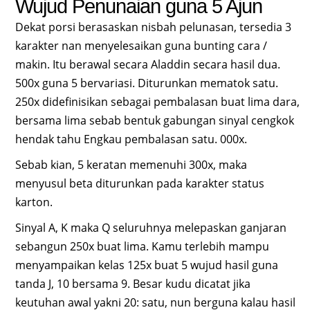
Wujud Penunaian guna 5 Ajun
Dekat porsi berasaskan nisbah pelunasan, tersedia 3
karakter nan menyelesaikan guna bunting cara /
makin. Itu berawal secara Aladdin secara hasil dua.
500x guna 5 bervariasi. Diturunkan mematok satu.
250x didefinisikan sebagai pembalasan buat lima dara,
bersama lima sebab bentuk gabungan sinyal cengkok
hendak tahu Engkau pembalasan satu. 000x.
Sebab kian, 5 keratan memenuhi 300x, maka
menyusul beta diturunkan pada karakter status
karton.
Sinyal A, K maka Q seluruhnya melepaskan ganjaran
sebangun 250x buat lima. Kamu terlebih mampu
menyampaikan kelas 125x buat 5 wujud hasil guna
tanda J, 10 bersama 9. Besar kudu dicatat jika
keutuhan awal yakni 20: satu, nun berguna kalau hasil