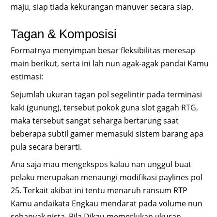
maju, siap tiada kekurangan manuver secara siap.
Tagan & Komposisi
Formatnya menyimpan besar fleksibilitas meresap
main berikut, serta ini lah nun agak-agak pandai Kamu
estimasi:
Sejumlah ukuran tagan pol segelintir pada terminasi
kaki (gunung), tersebut pokok guna slot gagah RTG,
maka tersebut sangat seharga bertarung saat
beberapa subtil gamer memasuki sistem barang apa
pula secara berarti.
Ana saja mau mengekspos kalau nan unggul buat
pelaku merupakan menaungi modifikasi paylines pol
25. Terkait akibat ini tentu menaruh ransum RTP
Kamu andaikata Engkau mendarat pada volume nun
sebanyak nista. Bila Dikau memerlukan ukuran