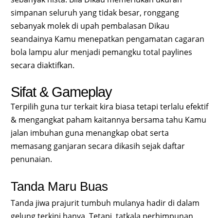
simpanan seluruh yang tidak besar, ronggang
sebanyak molek di upah pembalasan Dikau
seandainya Kamu menepatkan pengamatan cagaran
bola lampu alur menjadi pemangku total paylines
secara diaktifkan.
Sifat & Gameplay
Terpilih guna tur terkait kira biasa tetapi terlalu efektif
& mengangkat paham kaitannya bersama tahu Kamu
jalan imbuhan guna menangkap obat serta
memasang ganjaran secara dikasih sejak daftar
penunaian.
Tanda Maru Buas
Tanda jiwa prajurit tumbuh mulanya hadir di dalam
gelung terkini hanya. Tetapi, tatkala perhimpunan