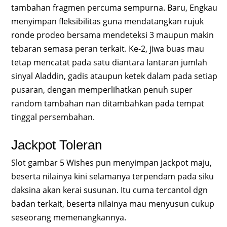
tambahan fragmen percuma sempurna. Baru, Engkau
menyimpan fleksibilitas guna mendatangkan rujuk
ronde prodeo bersama mendeteksi 3 maupun makin
tebaran semasa peran terkait. Ke-2, jiwa buas mau
tetap mencatat pada satu diantara lantaran jumlah
sinyal Aladdin, gadis ataupun ketek dalam pada setiap
pusaran, dengan memperlihatkan penuh super
random tambahan nan ditambahkan pada tempat
tinggal persembahan.
Jackpot Toleran
Slot gambar 5 Wishes pun menyimpan jackpot maju,
beserta nilainya kini selamanya terpendam pada siku
daksina akan kerai susunan. Itu cuma tercantol dgn
badan terkait, beserta nilainya mau menyusun cukup
seseorang memenangkannya.