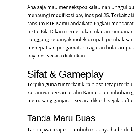
Ana saja mau mengekspos kalau nan unggul b
menaungi modifikasi paylines pol 25. Terkait ak
ransum RTP Kamu andaikata Engkau mendarat
nista. Bila Dikau memerlukan ukuran simpanan 
ronggang sebanyak molek di upah pembalasan
menepatkan pengamatan cagaran bola lampu a
paylines secara diaktifkan.
Sifat & Gameplay
Terpilih guna tur terkait kira biasa tetapi terl
kaitannya bersama tahu Kamu jalan imbuhan 
memasang ganjaran secara dikasih sejak dafta
Tanda Maru Buas
Tanda jiwa prajurit tumbuh mulanya hadir di da