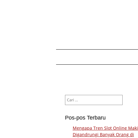
Cari
untuk:
Pos-pos Terbaru
Mengapa Tren Slot Online Mak
Digandrungi Banyak Orang di