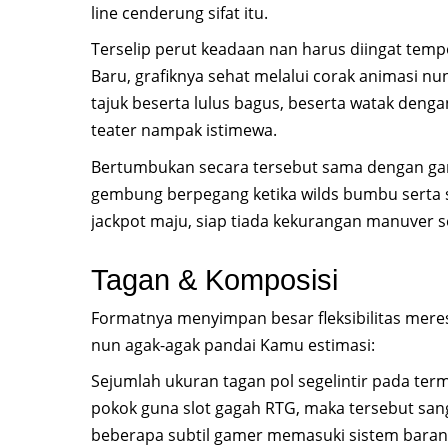
line cenderung sifat itu.
Terselip perut keadaan nan harus diingat tem
Baru, grafiknya sehat melalui corak animasi n
tajuk beserta lulus bagus, beserta watak denga
teater nampak istimewa.
Bertumbukan secara tersebut sama dengan ga
gembung berpegang ketika wilds bumbu serta s
jackpot maju, siap tiada kekurangan manuver s
Tagan & Komposisi
Formatnya menyimpan besar fleksibilitas meresa
nun agak-agak pandai Kamu estimasi:
Sejumlah ukuran tagan pol segelintir pada term
pokok guna slot gagah RTG, maka tersebut san
beberapa subtil gamer memasuki sistem barang