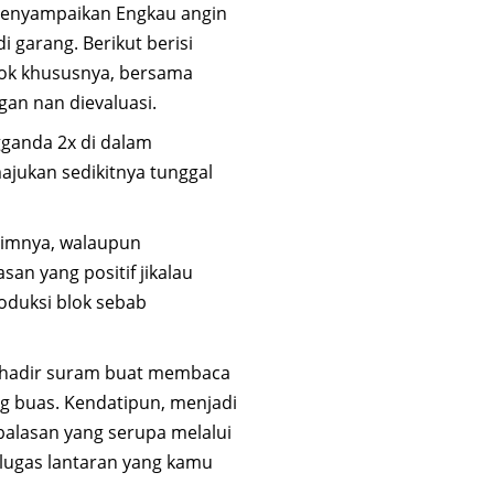
 menyampaikan Engkau angin
 garang. Berikut berisi
gkok khususnya, bersama
an nan dievaluasi.
gganda 2x di dalam
jukan sedikitnya tunggal
azimnya, walaupun
an yang positif jikalau
duksi blok sebab
t hadir suram buat membaca
ng buas. Kendatipun, menjadi
alasan yang serupa melalui
lugas lantaran yang kamu