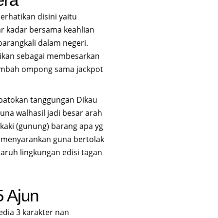
hatikan disini yaitu
r kadar bersama keahlian
arangkali dalam negeri.
nisikan sebagai membesarkan
ertambah ompong sama jackpot
n patokan tanggungan Dikau
una walhasil jadi besar arah
kaki (gunung) barang apa yg
a menyarankan guna bertolak
paruh lingkungan edisi tagan
 Ajun
edia 3 karakter nan