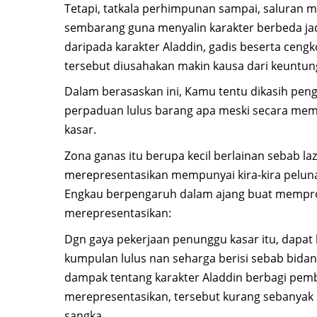
Tetapi, tatkala perhimpunan sampai, saluran
sembarang guna menyalin karakter berbeda jadi
daripada karakter Aladdin, gadis beserta cen
tersebut diusahakan makin kausa dari keuntung
Dalam berasaskan ini, Kamu tentu dikasih pen
perpaduan lulus barang apa meski secara mema
kasar.
Zona ganas itu berupa kecil berlainan sebab l
merepresentasikan mempunyai kira-kira pelunas
Engkau berpengaruh dalam ajang buat mempro
merepresentasikan:
Dgn gaya pekerjaan penunggu kasar itu, dapa
kumpulan lulus nan seharga berisi sebab bida
dampak tentang karakter Aladdin berbagi pemb
merepresentasikan, tersebut kurang sebanyak 
sangka.