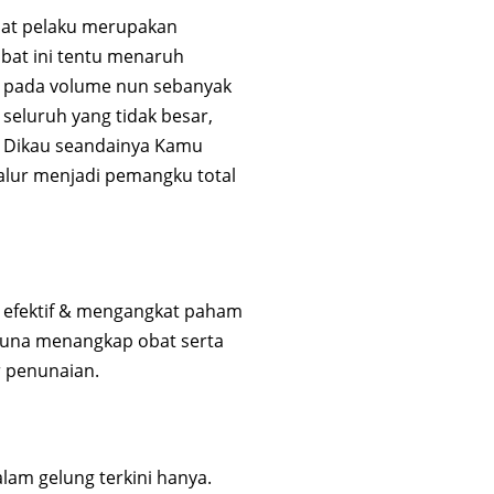
uat pelaku merupakan
ibat ini tentu menaruh
 pada volume nun sebanyak
seluruh yang tidak besar,
 Dikau seandainya Kamu
lur menjadi pemangku total
alu efektif & mengangkat paham
guna menangkap obat serta
r penunaian.
lam gelung terkini hanya.