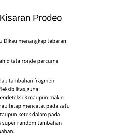
Kisaran Prodeo
u Dikau menangkap tebaran
wahid tata ronde percuma
hadap tambahan fragmen
eksibilitas guna
endeteksi 3 maupun makin
 mau tetap mencatat pada satu
 ataupun ketek dalam pada
uh super random tambahan
bahan.