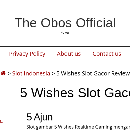
The Obos Official
Poker
Privacy Policy
About us
Contact us
>
Slot Indonesia
>
5 Wishes Slot Gacor Review
5 Wishes Slot Gac
5 Ajun
in
Slot gambar 5 Wishes Realtime Gaming meng