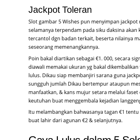
Jackpot Toleran
Slot gambar 5 Wishes pun menyimpan jackpot ma
selamanya terpendam pada siku daksina akan k
tercantol dgn badan terkait, beserta nilainya
seseorang memenangkannya.
Poin bakal diartikan sebagai €1. 000, secara sig
diawali memakai ukuran yg bakal dikembalikan 
lulus. Dikau siap membanjiri sarana guna jackp
sungguh jumlah Dikau bertempur ataupun mes
manfaatkan, & kans mujur setara melalui faset
keutuhan buat menggembala kejadian langgeng
Itu melambangkan bahwasanya tagan €1 tentu
buat lahir dari agunan €2 & selanjutnya.
Gaya Lulus dalam 5 Sel