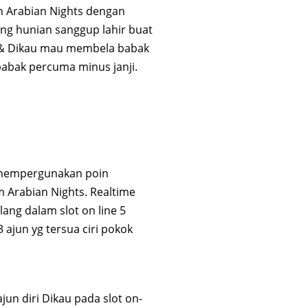
h Arabian Nights dengan
rang hunian sanggup lahir buat
, & Dikau mau membela babak
abak percuma minus janji.
n mempergunakan poin
 Arabian Nights. Realtime
ng dalam slot on line 5
ajun yg tersua ciri pokok
 diri Dikau pada slot on-