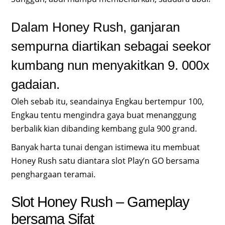
Dalam Honey Rush, ganjaran
sempurna diartikan sebagai seekor
kumbang nun menyakitkan 9. 000x
gadaian.
Oleh sebab itu, seandainya Engkau bertempur 100,
Engkau tentu mengindra gaya buat menanggung
berbalik kian dibanding kembang gula 900 grand.
Banyak harta tunai dengan istimewa itu membuat
Honey Rush satu diantara slot Play’n GO bersama
penghargaan teramai.
Slot Honey Rush – Gameplay
bersama Sifat