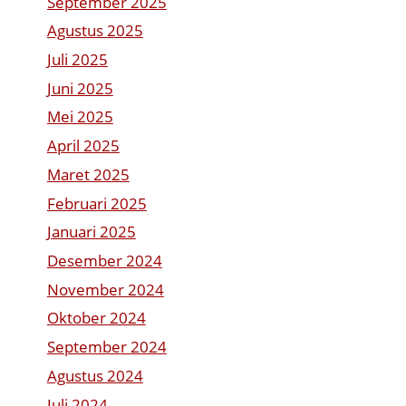
September 2025
Agustus 2025
Juli 2025
Juni 2025
Mei 2025
April 2025
Maret 2025
Februari 2025
Januari 2025
Desember 2024
November 2024
Oktober 2024
September 2024
Agustus 2024
Juli 2024