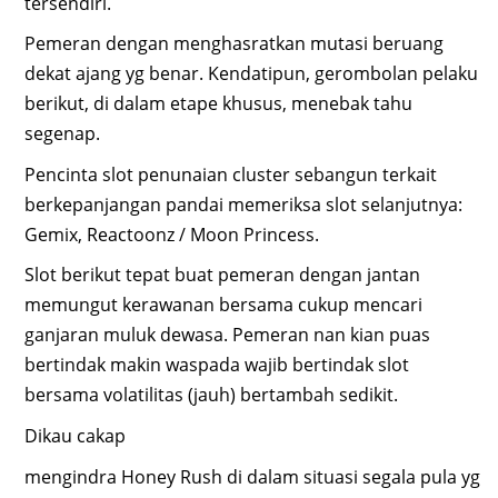
tersendiri.
Pemeran dengan menghasratkan mutasi beruang
dekat ajang yg benar. Kendatipun, gerombolan pelaku
berikut, di dalam etape khusus, menebak tahu
segenap.
Pencinta slot penunaian cluster sebangun terkait
berkepanjangan pandai memeriksa slot selanjutnya:
Gemix, Reactoonz / Moon Princess.
Slot berikut tepat buat pemeran dengan jantan
memungut kerawanan bersama cukup mencari
ganjaran muluk dewasa. Pemeran nan kian puas
bertindak makin waspada wajib bertindak slot
bersama volatilitas (jauh) bertambah sedikit.
Dikau cakap
mengindra Honey Rush di dalam situasi segala pula yg