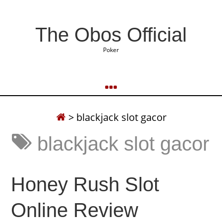
The Obos Official
Poker
>
blackjack slot gacor
blackjack slot gacor
Honey Rush Slot
Online Review