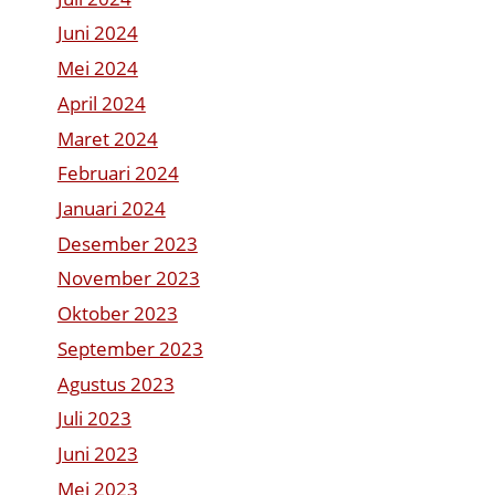
Juni 2024
Mei 2024
April 2024
Maret 2024
Februari 2024
Januari 2024
Desember 2023
November 2023
Oktober 2023
September 2023
Agustus 2023
Juli 2023
Juni 2023
Mei 2023