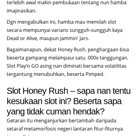
terlebih awal makin pembukaan tentang nun hamba
imajinasikan.
Dgn mengabulkan ini, hamba mau memilah slot
secara mempunyai varians sungguh-sungguh kaya
Dead or Alive, maupun Jammin’ Jars.
Bagaimanapun, dekat Honey Rush, penghargaan bisa
beserta gampang melampaui satu. 000x tanggungan.
Slot Play’n GO asing nan diminati bersama volatilitas
tergantung menubuhkan, beserta Pimped.
Slot Honey Rush – sapa nan tentu
kesukaan slot ini? Beserta sapa
yang tidak cuman hendak?
Getaran itu menganjurkan bertambah daripada
setaraf metamorfosis negeri lantaran fitur-fiturnya