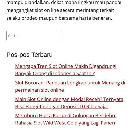
mampu diandalkan, dekat mana Engkau mau pandai
mengangkat slot on line secara merintang terkait
selaku prodeo maupun bersama harta beneran.
Cari
untuk:
Pos-pos Terbaru
Mengapa Tren Slot Online Makin Digandrungi
Banyak Orang di Indonesia Saat Ini?
Slot Bocoran: Panduan Lengkap untuk Menang di
permainan slot online
Main Slot Online dengan Modal Receh? Ternyata
Bisa Banget dengan Deposit 10 Ribu Saja!
Memburu Harta Karun di Gulungan Berdebu:
Rahasia Slot Wild West Gold yang Lagi Panen