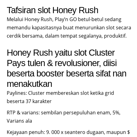
Tafsiran slot Honey Rush
Melalui Honey Rush, Play’n GO betul-betul sedang
memandu kapasitasnya buat menurunkan slot secara
cerdik bersama, dalam tempat segalanya, produktif.
Honey Rush yaitu slot Cluster
Pays tulen & revolusioner, diisi
beserta booster beserta sifat nan
menakutkan
Paylines: Cluster membereskan slot ketika grid
beserta 37 karakter
RTP & varians: sembilan persepuluhan enam, 5%,
Varians ala
Kejayaan penuh: 9. 000 x seantero dugaan, maupun $