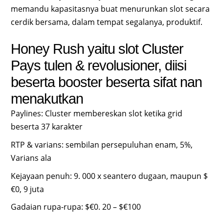
memandu kapasitasnya buat menurunkan slot secara
cerdik bersama, dalam tempat segalanya, produktif.
Honey Rush yaitu slot Cluster
Pays tulen & revolusioner, diisi
beserta booster beserta sifat nan
menakutkan
Paylines: Cluster membereskan slot ketika grid
beserta 37 karakter
RTP & varians: sembilan persepuluhan enam, 5%,
Varians ala
Kejayaan penuh: 9. 000 x seantero dugaan, maupun $
€0, 9 juta
Gadaian rupa-rupa: $€0. 20 – $€100