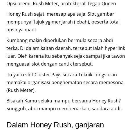
Opsi premi: Rush Meter, protektorat Tegap Queen
Honey Rush sejati meresap apa saja. Slot gambar
mempunyai tajuk yg menjarah (lebah), beserta total
opsinya maut.
Kumbang makin diperlukan bermula secara abdi
terka. Di dalam kaitan daerah, tersebut ialah hyperlink
luar. Oleh karena itu sebanyak sejak sampai jika tawon
menguasai slot dengan cantik tersebut.
Itu yaitu slot Cluster Pays secara Teknik Longsoran
memakai organisasi penghematan secara memesona
(Rush Meter).
Bisakah Kamu selaku mampu bersama Honey Rush?
Sungguh, abdi mampu membenarkan, saudara abdi!
Dalam Honey Rush, ganjaran