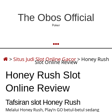
The Obos Official
Poker
>
Situs Judi Slot Online Gacor
>
Honey Rush
Slot Online Review
Honey Rush Slot
Online Review
Tafsiran slot Honey Rush
Melalui Honey Rush, Play’n GO betul-betul sedang