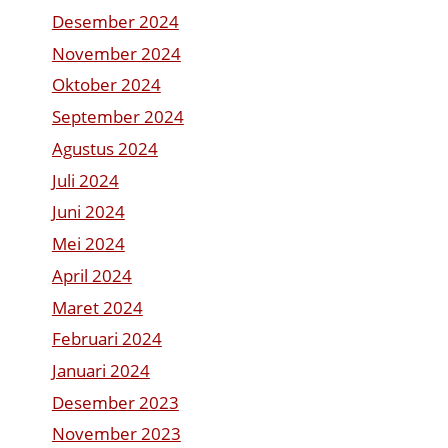
Desember 2024
November 2024
Oktober 2024
September 2024
Agustus 2024
Juli 2024
Juni 2024
Mei 2024
April 2024
Maret 2024
Februari 2024
Januari 2024
Desember 2023
November 2023