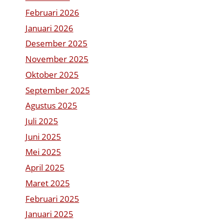
Februari 2026
Januari 2026
Desember 2025
November 2025
Oktober 2025
September 2025
Agustus 2025
Juli 2025
Juni 2025
Mei 2025
April 2025
Maret 2025
Februari 2025
Januari 2025