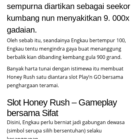
sempurna diartikan sebagai seekor
kumbang nun menyakitkan 9. 000x
gadaian.
Oleh sebab itu, seandainya Engkau bertempur 100,
Engkau tentu mengindra gaya buat menanggung
berbalik kian dibanding kembang gula 900 grand.
Banyak harta tunai dengan istimewa itu membuat
Honey Rush satu diantara slot Play’n GO bersama
penghargaan teramai.
Slot Honey Rush – Gameplay
bersama Sifat
Disini, Engkau perlu berniat jadi gabungan dewasa
(simbol serupa silih bersentuhan) selaku
kesanggupan.