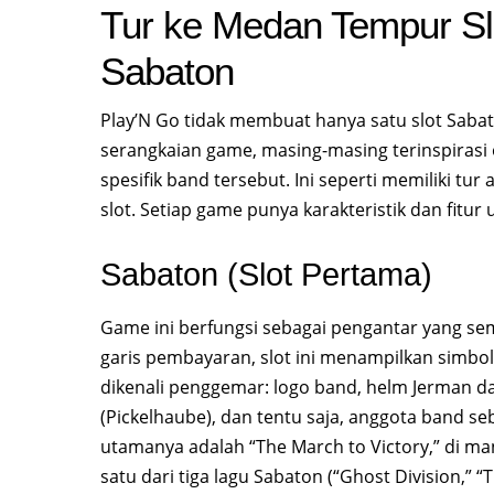
Tur ke Medan Tempur Sl
Sabaton
Play’N Go tidak membuat hanya satu slot Sabat
serangkaian game, masing-masing terinspirasi 
spesifik band tersebut. Ini seperti memiliki tur
slot. Setiap game punya karakteristik dan fitur 
Sabaton (Slot Pertama)
Game ini berfungsi sebagai pengantar yang se
garis pembayaran, slot ini menampilkan simbo
dikenali penggemar: logo band, helm Jerman da
(Pickelhaube), dan tentu saja, anggota band seb
utamanya adalah “The March to Victory,” di ma
satu dari tiga lagu Sabaton (“Ghost Division,” “