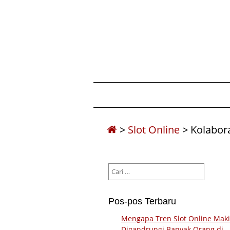
>
Slot Online
>
Kolabora
Cari
untuk:
Pos-pos Terbaru
Mengapa Tren Slot Online Mak
Digandrungi Banyak Orang di