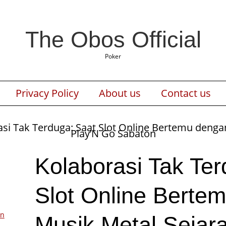
The Obos Official
Poker
Privacy Policy
About us
Contact us
si Tak Terduga: Saat Slot Online Bertemu denga
Play’N Go Sabaton
Kolaborasi Tak Ter
Slot Online Berte
in
Musik Metal Sejara