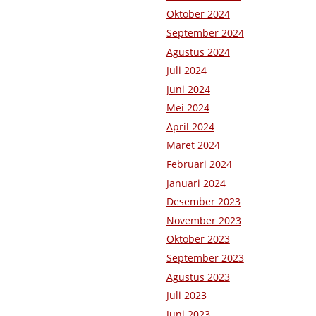
Oktober 2024
September 2024
Agustus 2024
Juli 2024
Juni 2024
Mei 2024
April 2024
Maret 2024
Februari 2024
Januari 2024
Desember 2023
November 2023
Oktober 2023
September 2023
Agustus 2023
Juli 2023
Juni 2023