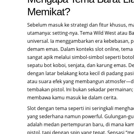
Memikat?
Sebelum masuk ke strategi dan fitur khusus, ma
utamanya: setting-nya. Tema Wild West atau Bar
universal. Ia menggambarkan era kebebasan, pe
demam emas. Dalam konteks slot online, tema 
sangat apik melalui simbol-simbol seperti botol
sepatu bot koboi, senjata, dan karung emas. De
dengan latar belakang kota kecil di padang pasir
atau suara efek yang membangun atmosfer—dar
tembakan pistol. Ini bukan sekadar permainan;
membawa kamu masuk ke dalam cerita.
Slot dengan tema seperti ini seringkali meng
yang sederhana namun powerful. Gulungan-gu
adalah medan pertempuran baru, di mana k
pistol, tapi dengan spin yang tepat. Sensasi “m