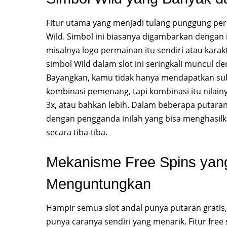
Fitur utama yang menjadi tulang punggung per
Wild. Simbol ini biasanya digambarkan dengan i
misalnya logo permainan itu sendiri atau kara
simbol Wild dalam slot ini seringkali muncul d
Bayangkan, kamu tidak hanya mendapatkan sub
kombinasi pemenang, tapi kombinasi itu nilainy
3x, atau bahkan lebih. Dalam beberapa putar
dengan pengganda inilah yang bisa menghasil
secara tiba-tiba.
Mekanisme Free Spins yan
Menguntungkan
Hampir semua slot andal punya putaran gratis,
punya caranya sendiri yang menarik. Fitur free 