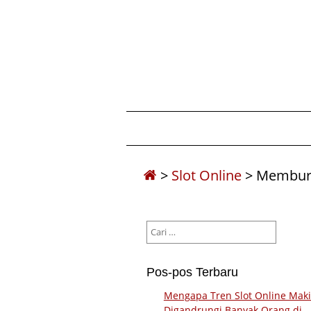
>
Slot Online
>
Memburu 
Cari
untuk:
Pos-pos Terbaru
Mengapa Tren Slot Online Mak
Digandrungi Banyak Orang di