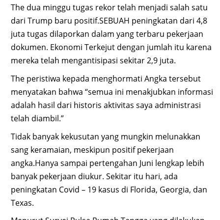
The dua minggu tugas rekor telah menjadi salah satu
dari Trump baru positif.SEBUAH peningkatan dari 4,8
juta tugas dilaporkan dalam yang terbaru pekerjaan
dokumen. Ekonomi Terkejut dengan jumlah itu karena
mereka telah mengantisipasi sekitar 2,9 juta.
The peristiwa kepada menghormati Angka tersebut
menyatakan bahwa “semua ini menakjubkan informasi
adalah hasil dari historis aktivitas saya administrasi
telah diambil.”
Tidak banyak kekusutan yang mungkin melunakkan
sang keramaian, meskipun positif pekerjaan
angka.Hanya sampai pertengahan Juni lengkap lebih
banyak pekerjaan diukur. Sekitar itu hari, ada
peningkatan Covid – 19 kasus di Florida, Georgia, dan
Texas.