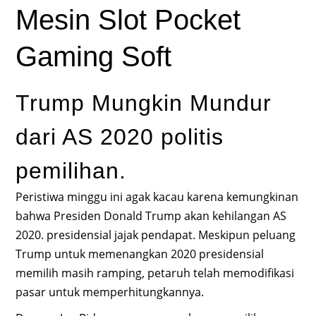
Mesin Slot Pocket
Gaming Soft
Trump Mungkin Mundur
dari AS 2020 politis
pemilihan.
Peristiwa minggu ini agak kacau karena kemungkinan
bahwa Presiden Donald Trump akan kehilangan AS
2020. presidensial jajak pendapat. Meskipun peluang
Trump untuk memenangkan 2020 presidensial
memilih masih ramping, petaruh telah memodifikasi
pasar untuk memperhitungkannya.