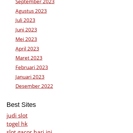
September 2023
Agustus 2023
Juli 2023
Juni 2023
Mei 2023
April 2023
Maret 2023
Februari 2023
Januari 2023
Desember 2022
Best Sites
judi slot
togel hk
slot gacor hari ini