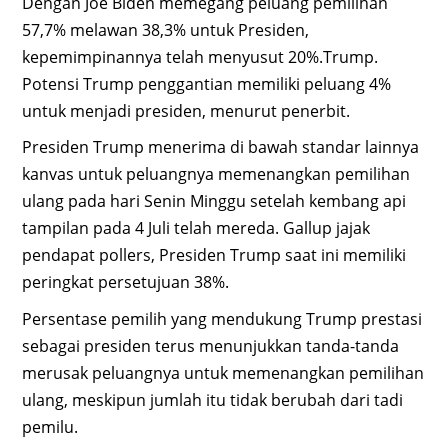
Dengan Joe Biden memegang peluang pemilihan
57,7% melawan 38,3% untuk Presiden,
kepemimpinannya telah menyusut 20%.Trump.
Potensi Trump penggantian memiliki peluang 4%
untuk menjadi presiden, menurut penerbit.
Presiden Trump menerima di bawah standar lainnya
kanvas untuk peluangnya memenangkan pemilihan
ulang pada hari Senin Minggu setelah kembang api
tampilan pada 4 Juli telah mereda. Gallup jajak
pendapat pollers, Presiden Trump saat ini memiliki
peringkat persetujuan 38%.
Persentase pemilih yang mendukung Trump prestasi
sebagai presiden terus menunjukkan tanda-tanda
merusak peluangnya untuk memenangkan pemilihan
ulang, meskipun jumlah itu tidak berubah dari tadi
pemilu.