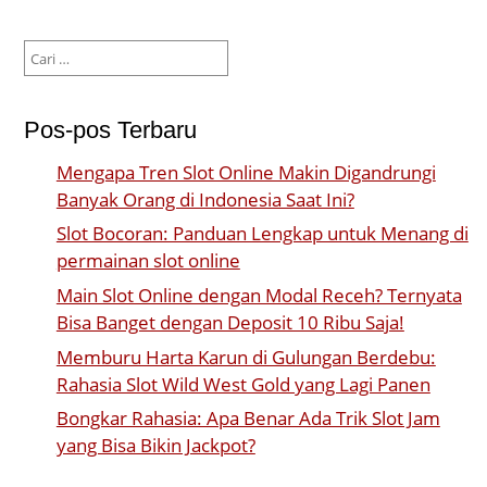
Cari
untuk:
Pos-pos Terbaru
Mengapa Tren Slot Online Makin Digandrungi
Banyak Orang di Indonesia Saat Ini?
Slot Bocoran: Panduan Lengkap untuk Menang di
permainan slot online
Main Slot Online dengan Modal Receh? Ternyata
Bisa Banget dengan Deposit 10 Ribu Saja!
Memburu Harta Karun di Gulungan Berdebu:
Rahasia Slot Wild West Gold yang Lagi Panen
Bongkar Rahasia: Apa Benar Ada Trik Slot Jam
yang Bisa Bikin Jackpot?