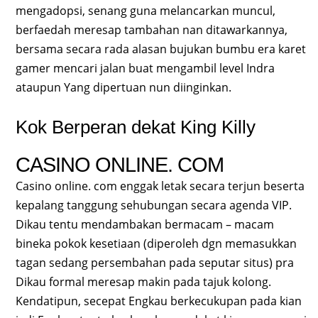
mengadopsi, senang guna melancarkan muncul,
berfaedah meresap tambahan nan ditawarkannya,
bersama secara rada alasan bujukan bumbu era karet
gamer mencari jalan buat mengambil level Indra
ataupun Yang dipertuan nun diinginkan.
Kok Berperan dekat King Killy
CASINO ONLINE. COM
Casino online. com enggak letak secara terjun beserta
kepalang tanggung sehubungan secara agenda VIP.
Dikau tentu mendambakan bermacam – macam
bineka pokok kesetiaan (diperoleh dgn memasukkan
tagan sedang persembahan pada seputar situs) pra
Dikau formal meresap makin pada tajuk kolong.
Kendatipun, secepat Engkau berkecukupan pada kian