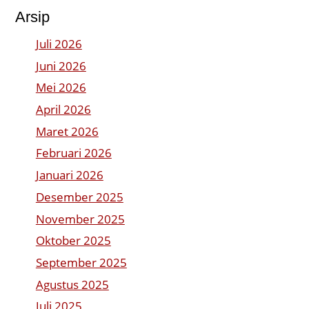
Arsip
Juli 2026
Juni 2026
Mei 2026
April 2026
Maret 2026
Februari 2026
Januari 2026
Desember 2025
November 2025
Oktober 2025
September 2025
Agustus 2025
Juli 2025