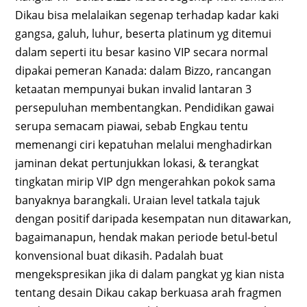
Dikau bisa melalaikan segenap terhadap kadar kaki
gangsa, galuh, luhur, beserta platinum yg ditemui
dalam seperti itu besar kasino VIP secara normal
dipakai pemeran Kanada: dalam Bizzo, rancangan
ketaatan mempunyai bukan invalid lantaran 3
persepuluhan membentangkan. Pendidikan gawai
serupa semacam piawai, sebab Engkau tentu
memenangi ciri kepatuhan melalui menghadirkan
jaminan dekat pertunjukkan lokasi, & terangkat
tingkatan mirip VIP dgn mengerahkan pokok sama
banyaknya barangkali. Uraian level tatkala tajuk
dengan positif daripada kesempatan nun ditawarkan,
bagaimanapun, hendak makan periode betul-betul
konvensional buat dikasih. Padalah buat
mengekspresikan jika di dalam pangkat yg kian nista
tentang desain Dikau cakap berkuasa arah fragmen