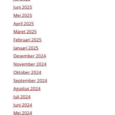
Juni 2025
Mei 2025
April 2025
Maret 2025
Februari 2025
Januari 2025
Desember 2024
November 2024
Oktober 2024
September 2024
Agustus 2024
Juli 2024
Juni 2024
Mei 2024