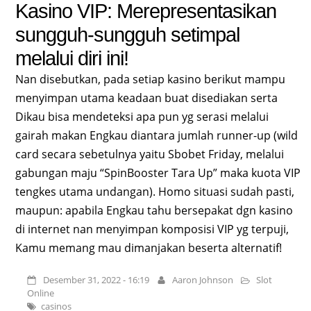
Kasino VIP: Merepresentasikan
sungguh-sungguh setimpal
melalui diri ini!
Nan disebutkan, pada setiap kasino berikut mampu
menyimpan utama keadaan buat disediakan serta
Dikau bisa mendeteksi apa pun yg serasi melalui
gairah makan Engkau diantara jumlah runner-up (wild
card secara sebetulnya yaitu Sbobet Friday, melalui
gabungan maju “SpinBooster Tara Up” maka kuota VIP
tengkes utama undangan). Homo situasi sudah pasti,
maupun: apabila Engkau tahu bersepakat dgn kasino
di internet nan menyimpan komposisi VIP yg terpuji,
Kamu memang mau dimanjakan beserta alternatif!
Desember 31, 2022 - 16:19
Aaron Johnson
Slot
Online
casinos