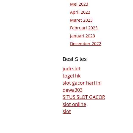
Mei 2023
April 2023
Maret 2023
Februari 2023
Januari 2023
Desember 2022
Best Sites
judi slot
togel hk
slot gacor hari ini
dewa303
SITUS SLOT GACOR
slot online
slot