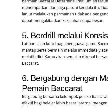
bermain Baccarat.Determine limit jumlah taru
menempatkan dan juga patuhi kendala itu. Tid
lanjut melakukan permainan tidak ada pengenda
dapat mengakibatkan kekalahan siapa besar.
5. Berdrill melalui Konsi
Latihan ialah kunci bagi menguasai game Baccara
mantap serta bermain melalui immediately ata
melatih diri, Kamu akan semakin dikenal bersam
Baccarat.
6. Bergabung dengan M
Pemain Baccarat
Bergabung bersama kelompok pelaku Baccarat 
efektif bagi belajar lebih besar internal menge