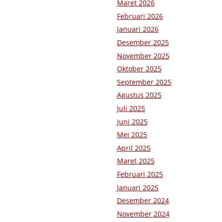
Maret 2026
Februari 2026
Januari 2026
Desember 2025
November 2025
Oktober 2025
September 2025
Agustus 2025
Juli 2025
Juni 2025
Mei 2025
April 2025
Maret 2025
Februari 2025
Januari 2025
Desember 2024
November 2024