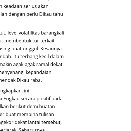
h keadaan serius akan
i lah dengan perlu Dikau tahu
, level volatilitas barangkali
at membentuk tur terkait
asing buat unggul. Kesannya,
endah. Itu terbang kecil dalam
akin agak-agak ramal dekat
a menyenangi kepandaian
endak Dikau raba.
ngkapkan, ini
x Engkau secara positif pada
kan berikut demi buatan
er buat membina tulisan
ekor dekat lantai tersebut,
berjarak. Seharusnya