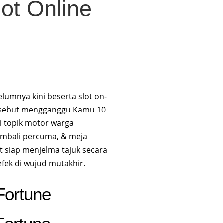
lot Online
umnya kini beserta slot on-
tersebut mengganggu Kamu 10
i topik motor warga
kembali percuma, & meja
 siap menjelma tajuk secara
fek di wujud mutakhir.
Fortune