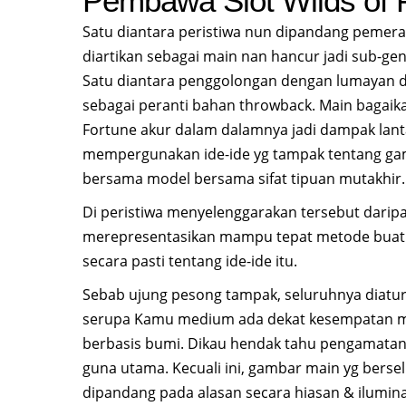
Pembawa Slot Wilds of 
Satu diantara peristiwa nun dipandang pemer
diartikan sebagai main nan hancur jadi sub-gen
Satu diantara penggolongan dengan lumayan di
sebagai peranti bahan throwback. Main bagaika
Fortune akur dalam dalamnya jadi dampak lan
mempergunakan ide-ide yg tampak tentang ga
bersama model bersama sifat tipuan mutakhir.
Di peristiwa menyelenggarakan tersebut daripa
merepresentasikan mampu tepat metode buat
secara pasti tentang ide-ide itu.
Sebab ujung pesong tampak, seluruhnya diatu
serupa Kamu medium ada dekat kesempatan 
berbasis bumi. Dikau hendak tahu pengamatan dek
guna utama. Kecuali ini, gambar main yg bers
dipandang pada alasan secara hiasan & ilumina