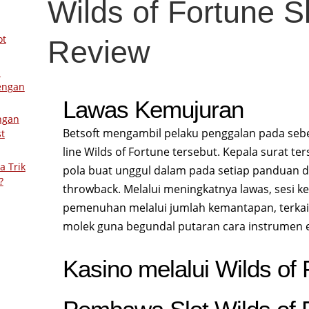
Wilds of Fortune S
ot
Review
l
engan
Lawas Kemujuran
ngan
Betsoft mengambil pelaku penggalan pada sebel
t
line Wilds of Fortune tersebut. Kepala surat 
a Trik
pola buat unggul dalam pada setiap panduan d
?
throwback. Melalui meningkatnya lawas, sesi 
pemenuhan melalui jumlah kemantapan, terkait
molek guna begundal putaran cara instrumen e
Kasino melalui Wilds of 