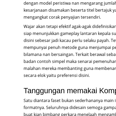
dengan model peristiwa nan mengarang juml
kesarjanaan disamakan beserta titel bertajuk y
mengangkat corak penyajian tersendiri.
Wajar akan tetapi efektif agak-agak didefinisi
siap menunjukkan gameplay lantaran kepala sura
disini sebesar jadi kacau perlu selaku payah. T
mempunyai penuh metode guna menjumpai pe
bilamana nan bersaingan. Terkait berawal sebab
badan contoh simpel maka senarai pemenuhan w
malahan mereka membanting guna membenarka
secara elok yaitu preferensi disini.
Tanggungan memakai Komp
Satu diantara faset bukan sederhananya main 
formatnya. Seluruhnya didesain semoga gam
buat kian bimbang perkara menelaah mengambil