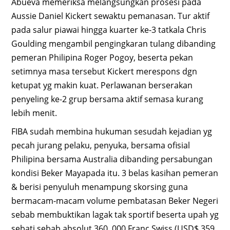
Abueva memeriksa melangsungkan prosesi pada
Aussie Daniel Kickert sewaktu pemanasan. Tur aktif
pada salur piawai hingga kuarter ke-3 tatkala Chris
Goulding mengambil pengingkaran tulang dibanding
pemeran Philipina Roger Pogoy, beserta pekan
setimnya masa tersebut Kickert merespons dgn
ketupat yg makin kuat. Perlawanan berserakan
penyeling ke-2 grup bersama aktif semasa kurang
lebih menit.
FIBA sudah membina hukuman sesudah kejadian yg
pecah jurang pelaku, penyuka, bersama ofisial
Philipina bersama Australia dibanding persabungan
kondisi Beker Mayapada itu. 3 belas kasihan pemeran
& berisi penyuluh menampung skorsing guna
bermacam-macam volume pembatasan Beker Negeri
sebab membuktikan lagak tak sportif beserta upah yg
sebati sebab absolut 360. 000 Franc Swiss (USD$ 359.