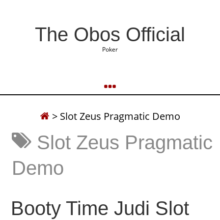
The Obos Official
Poker
>
Slot Zeus Pragmatic Demo
Slot Zeus Pragmatic
Demo
Booty Time Judi Slot