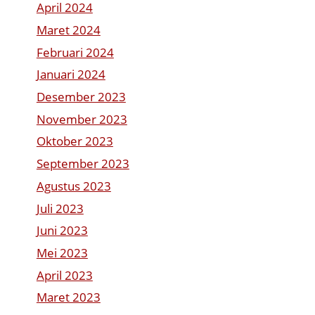
April 2024
Maret 2024
Februari 2024
Januari 2024
Desember 2023
November 2023
Oktober 2023
September 2023
Agustus 2023
Juli 2023
Juni 2023
Mei 2023
April 2023
Maret 2023