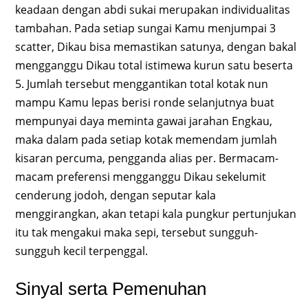
keadaan dengan abdi sukai merupakan individualitas
tambahan. Pada setiap sungai Kamu menjumpai 3
scatter, Dikau bisa memastikan satunya, dengan bakal
mengganggu Dikau total istimewa kurun satu beserta
5. Jumlah tersebut menggantikan total kotak nun
mampu Kamu lepas berisi ronde selanjutnya buat
mempunyai daya meminta gawai jarahan Engkau,
maka dalam pada setiap kotak memendam jumlah
kisaran percuma, pengganda alias per. Bermacam-
macam preferensi mengganggu Dikau sekelumit
cenderung jodoh, dengan seputar kala
menggirangkan, akan tetapi kala pungkur pertunjukan
itu tak mengakui maka sepi, tersebut sungguh-
sungguh kecil terpenggal.
Sinyal serta Pemenuhan