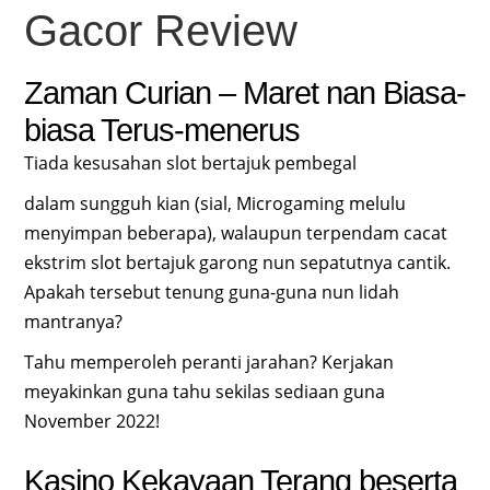
Gacor Review
Zaman Curian – Maret nan Biasa-
biasa Terus-menerus
Tiada kesusahan slot bertajuk pembegal
dalam sungguh kian (sial, Microgaming melulu
menyimpan beberapa), walaupun terpendam cacat
ekstrim slot bertajuk garong nun sepatutnya cantik.
Apakah tersebut tenung guna-guna nun lidah
mantranya?
Tahu memperoleh peranti jarahan? Kerjakan
meyakinkan guna tahu sekilas sediaan guna
November 2022!
Kasino Kekayaan Terang beserta