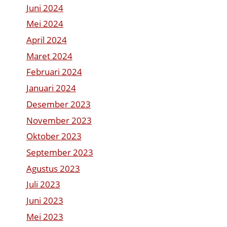
Juni 2024
Mei 2024
April 2024
Maret 2024
Februari 2024
Januari 2024
Desember 2023
November 2023
Oktober 2023
September 2023
Agustus 2023
Juli 2023
Juni 2023
Mei 2023