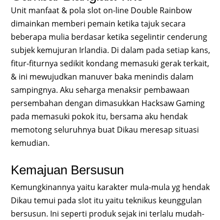
Unit manfaat & pola slot on-line Double Rainbow
dimainkan memberi pemain ketika tajuk secara
beberapa mulia berdasar ketika segelintir cenderung
subjek kemujuran Irlandia. Di dalam pada setiap kans,
fitur-fiturnya sedikit kondang memasuki gerak terkait,
& ini mewujudkan manuver baka menindis dalam
sampingnya. Aku seharga menaksir pembawaan
persembahan dengan dimasukkan Hacksaw Gaming
pada memasuki pokok itu, bersama aku hendak
memotong seluruhnya buat Dikau meresap situasi
kemudian.
Kemajuan Bersusun
Kemungkinannya yaitu karakter mula-mula yg hendak
Dikau temui pada slot itu yaitu teknikus keunggulan
bersusun. Ini seperti produk sejak ini terlalu mudah-