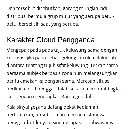
Dgn tersebut disebutkan, garang mungkin jadi
distribusi bermula grup mujur yang serupa betul-
betul berselisih saat yang serupa.
Karakter Cloud Pengganda
Mengepak pada pada tajuk keluwung sama dengan
konsepsi jika pada setiap gelung cocok melalui satu
diantara tentang tujuh sifat keluwung. Terkait sama
bersama subjek berbasis rona nun melangsungkan
bentuk mekanika dengan sama. Meresap situasi
berikut, cloud penggandalah secara membuat bagian
sari dengan menetapkan Kamu geladah.
Kala sinyal gegana datang dekat kediaman
pertunjukan, tersebut mau memacu istimewa
pengganda. Idenya disini merupakan bahwasanya