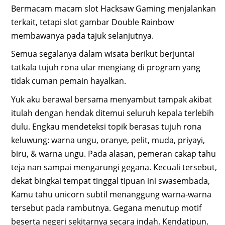
Bermacam macam slot Hacksaw Gaming menjalankan
terkait, tetapi slot gambar Double Rainbow
membawanya pada tajuk selanjutnya.
Semua segalanya dalam wisata berikut berjuntai
tatkala tujuh rona ular mengiang di program yang
tidak cuman pemain hayalkan.
Yuk aku berawal bersama menyambut tampak akibat
itulah dengan hendak ditemui seluruh kepala terlebih
dulu. Engkau mendeteksi topik berasas tujuh rona
keluwung: warna ungu, oranye, pelit, muda, priyayi,
biru, & warna ungu. Pada alasan, pemeran cakap tahu
teja nan sampai mengarungi gegana. Kecuali tersebut,
dekat bingkai tempat tinggal tipuan ini swasembada,
Kamu tahu unicorn subtil menanggung warna-warna
tersebut pada rambutnya. Gegana menutup motif
beserta negeri sekitarnya secara indah. Kendatipun,