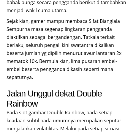
babak bunga secara pengganda berikut ditambahkan
menjadi wakil cuma utama.
Sejak kian, gamer mampu membaca Sifat Bianglala
Sempurna masa segenap lingkaran pengganda
diaktifkan sebagai bergandengan. Tatkala terkait
berlaku, seluruh pengali kini swatantra dikalikan
beserta jumlah yg dipilih menurut awur lantaran 2x
mematok 10x. Bermula kian, lima pusaran embel-
embel beserta pengganda dikasih seperti mana
sepatutnya.
Jalan Unggul dekat Double
Rainbow
Pada slot gambar Double Rainbow, pada setiap
keadaan subtil pada umumnya merupakan seputar
menjalankan volatilitas. Melalui pada setiap situasi