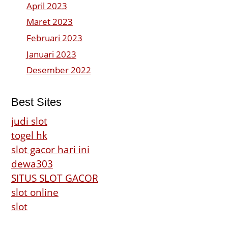
April 2023
Maret 2023
Februari 2023
Januari 2023
Desember 2022
Best Sites
judi slot
togel hk
slot gacor hari ini
dewa303
SITUS SLOT GACOR
slot online
slot