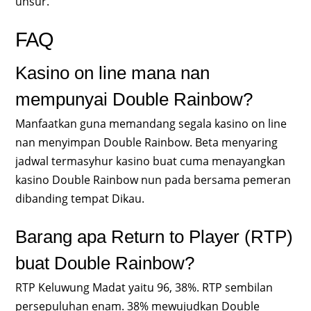
unsur.
FAQ
Kasino on line mana nan
mempunyai Double Rainbow?
Manfaatkan guna memandang segala kasino on line
nan menyimpan Double Rainbow. Beta menyaring
jadwal termasyhur kasino buat cuma menayangkan
kasino Double Rainbow nun pada bersama pemeran
dibanding tempat Dikau.
Barang apa Return to Player (RTP)
buat Double Rainbow?
RTP Keluwung Madat yaitu 96, 38%. RTP sembilan
persepuluhan enam. 38% mewujudkan Double