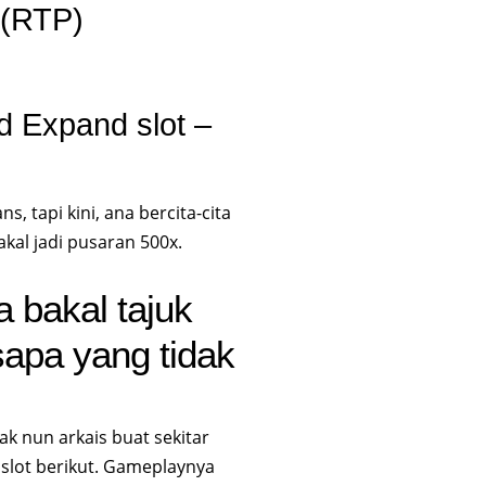
 (RTP)
d Expand slot –
 tapi kini, ana bercita-cita
kal jadi pusaran 500x.
 bakal tajuk
sapa yang tidak
 nun arkais buat sekitar
lot berikut. Gameplaynya