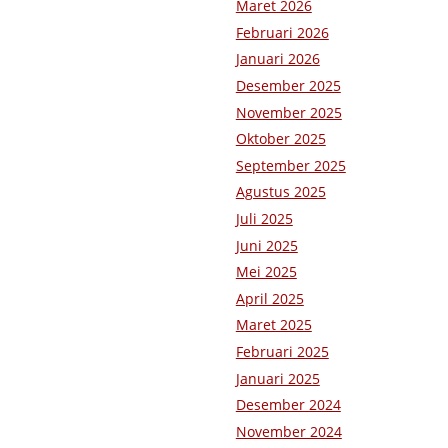
Maret 2026
Februari 2026
Januari 2026
Desember 2025
November 2025
Oktober 2025
September 2025
Agustus 2025
Juli 2025
Juni 2025
Mei 2025
April 2025
Maret 2025
Februari 2025
Januari 2025
Desember 2024
November 2024