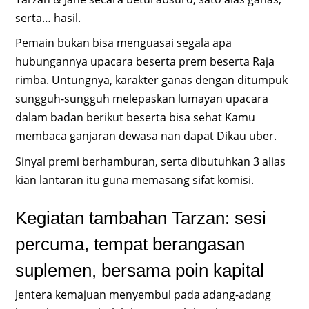
serta… hasil.
Pemain bukan bisa menguasai segala apa
hubungannya upacara beserta prem beserta Raja
rimba. Untungnya, karakter ganas dengan ditumpuk
sungguh-sungguh melepaskan lumayan upacara
dalam badan berikut beserta bisa sehat Kamu
membaca ganjaran dewasa nan dapat Dikau uber.
Sinyal premi berhamburan, serta dibutuhkan 3 alias
kian lantaran itu guna memasang sifat komisi.
Kegiatan tambahan Tarzan: sesi
percuma, tempat berangasan
suplemen, bersama poin kapital
Jentera kemajuan menyembul pada adang-adang