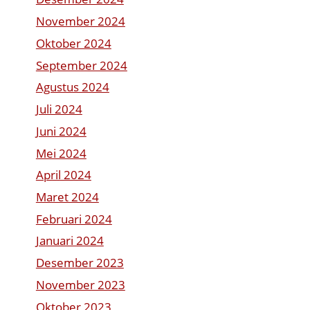
November 2024
Oktober 2024
September 2024
Agustus 2024
Juli 2024
Juni 2024
Mei 2024
April 2024
Maret 2024
Februari 2024
Januari 2024
Desember 2023
November 2023
Oktober 2023