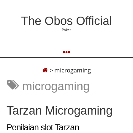
The Obos Official
Poker
>
microgaming
microgaming
Tarzan Microgaming
Penilaian slot Tarzan