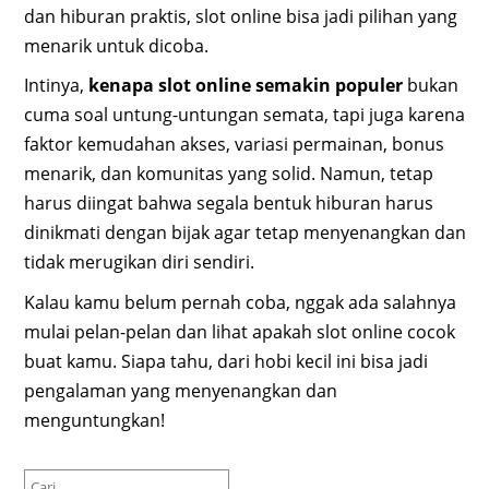
dan hiburan praktis, slot online bisa jadi pilihan yang
menarik untuk dicoba.
Intinya,
kenapa slot online semakin populer
bukan
cuma soal untung-untungan semata, tapi juga karena
faktor kemudahan akses, variasi permainan, bonus
menarik, dan komunitas yang solid. Namun, tetap
harus diingat bahwa segala bentuk hiburan harus
dinikmati dengan bijak agar tetap menyenangkan dan
tidak merugikan diri sendiri.
Kalau kamu belum pernah coba, nggak ada salahnya
mulai pelan-pelan dan lihat apakah slot online cocok
buat kamu. Siapa tahu, dari hobi kecil ini bisa jadi
pengalaman yang menyenangkan dan
menguntungkan!
Cari