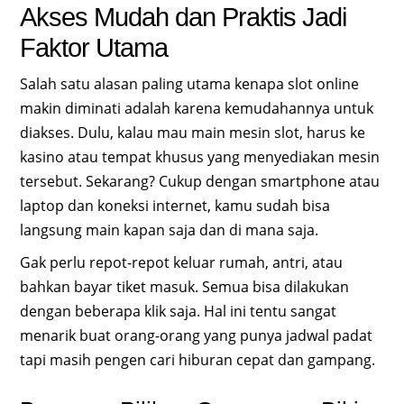
Akses Mudah dan Praktis Jadi
Faktor Utama
Salah satu alasan paling utama kenapa slot online
makin diminati adalah karena kemudahannya untuk
diakses. Dulu, kalau mau main mesin slot, harus ke
kasino atau tempat khusus yang menyediakan mesin
tersebut. Sekarang? Cukup dengan smartphone atau
laptop dan koneksi internet, kamu sudah bisa
langsung main kapan saja dan di mana saja.
Gak perlu repot-repot keluar rumah, antri, atau
bahkan bayar tiket masuk. Semua bisa dilakukan
dengan beberapa klik saja. Hal ini tentu sangat
menarik buat orang-orang yang punya jadwal padat
tapi masih pengen cari hiburan cepat dan gampang.