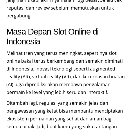
janji manis tapi akhirnya malah rugi besar. Selalu cek
reputasi dan review sebelum memutuskan untuk
bergabung.
Masa Depan Slot Online di
Indonesia
Melihat tren yang terus meningkat, sepertinya slot
online bakal terus berkembang dan semakin diminati
di Indonesia. Inovasi teknologi seperti augmented
reality (AR), virtual reality (VR), dan kecerdasan buatan
(AI) juga diprediksi akan membawa pengalaman
bermain ke level yang lebih seru dan interaktif.
Ditambah lagi, regulasi yang semakin jelas dan
pengawasan yang ketat bisa membantu menciptakan
ekosistem permainan yang sehat dan aman bagi
semua pihak. Jadi, buat kamu yang suka tantangan