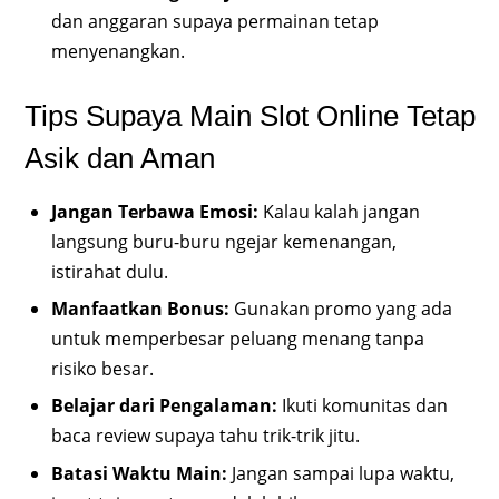
dan anggaran supaya permainan tetap
menyenangkan.
Tips Supaya Main Slot Online Tetap
Asik dan Aman
Jangan Terbawa Emosi:
Kalau kalah jangan
langsung buru-buru ngejar kemenangan,
istirahat dulu.
Manfaatkan Bonus:
Gunakan promo yang ada
untuk memperbesar peluang menang tanpa
risiko besar.
Belajar dari Pengalaman:
Ikuti komunitas dan
baca review supaya tahu trik-trik jitu.
Batasi Waktu Main:
Jangan sampai lupa waktu,