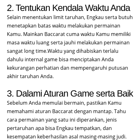
2. Tentukan Kendala Waktu Anda
Selain menentukan limit taruhan, Engkau serta butuh
menetapkan batas waktu melakukan permainan
Kamu. Mainkan Baccarat cuma waktu Kamu memiliki
masa waktu luang serta jauhi melakukan permainan
sangat long time.Waktu yang dihabiskan terlalu
dahulu internal game bisa menciptakan Anda
kekurangan perhatian dan mempengaruhi putusan
akhir taruhan Anda.
3. Dalami Aturan Game serta Baik
Sebelum Anda memulai bermain, pastikan Kamu
memahami aturan Baccarat dengan mantap. Tahu
cara permainan yang satu ini diperankan, jenis
pertaruhan apa bisa Engkau tempatkan, dan
kesempatan keberhasilan asal masing-masing judi.