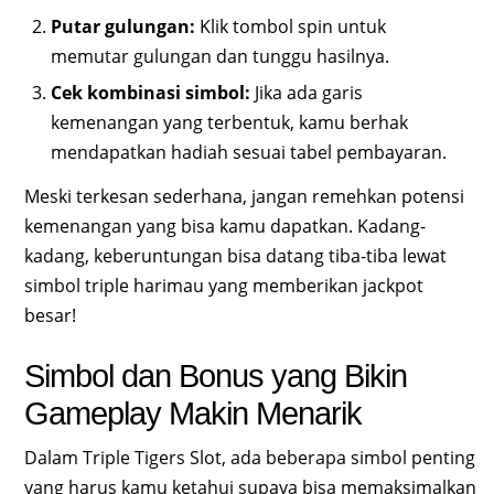
Putar gulungan:
Klik tombol spin untuk
memutar gulungan dan tunggu hasilnya.
Cek kombinasi simbol:
Jika ada garis
kemenangan yang terbentuk, kamu berhak
mendapatkan hadiah sesuai tabel pembayaran.
Meski terkesan sederhana, jangan remehkan potensi
kemenangan yang bisa kamu dapatkan. Kadang-
kadang, keberuntungan bisa datang tiba-tiba lewat
simbol triple harimau yang memberikan jackpot
besar!
Simbol dan Bonus yang Bikin
Gameplay Makin Menarik
Dalam Triple Tigers Slot, ada beberapa simbol penting
yang harus kamu ketahui supaya bisa memaksimalkan