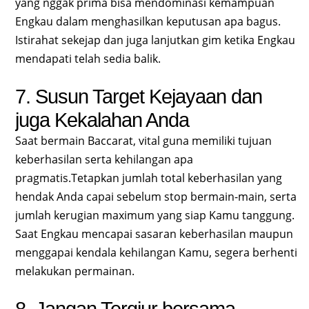
yang nggak prima bisa mendominasi kemampuan
Engkau dalam menghasilkan keputusan apa bagus.
Istirahat sekejap dan juga lanjutkan gim ketika Engkau
mendapati telah sedia balik.
7. Susun Target Kejayaan dan
juga Kekalahan Anda
Saat bermain Baccarat, vital guna memiliki tujuan
keberhasilan serta kehilangan apa
pragmatis.Tetapkan jumlah total keberhasilan yang
hendak Anda capai sebelum stop bermain-main, serta
jumlah kerugian maximum yang siap Kamu tanggung.
Saat Engkau mencapai sasaran keberhasilan maupun
menggapai kendala kehilangan Kamu, segera berhenti
melakukan permainan.