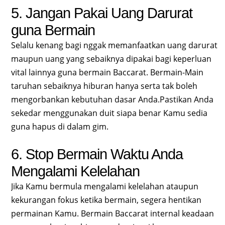
5. Jangan Pakai Uang Darurat
guna Bermain
Selalu kenang bagi nggak memanfaatkan uang darurat
maupun uang yang sebaiknya dipakai bagi keperluan
vital lainnya guna bermain Baccarat. Bermain-Main
taruhan sebaiknya hiburan hanya serta tak boleh
mengorbankan kebutuhan dasar Anda.Pastikan Anda
sekedar menggunakan duit siapa benar Kamu sedia
guna hapus di dalam gim.
6. Stop Bermain Waktu Anda
Mengalami Kelelahan
Jika Kamu bermula mengalami kelelahan ataupun
kekurangan fokus ketika bermain, segera hentikan
permainan Kamu. Bermain Baccarat internal keadaan