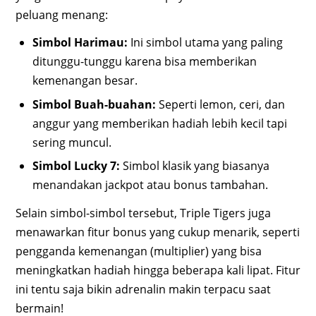
peluang menang:
Simbol Harimau:
Ini simbol utama yang paling
ditunggu-tunggu karena bisa memberikan
kemenangan besar.
Simbol Buah-buahan:
Seperti lemon, ceri, dan
anggur yang memberikan hadiah lebih kecil tapi
sering muncul.
Simbol Lucky 7:
Simbol klasik yang biasanya
menandakan jackpot atau bonus tambahan.
Selain simbol-simbol tersebut, Triple Tigers juga
menawarkan fitur bonus yang cukup menarik, seperti
pengganda kemenangan (multiplier) yang bisa
meningkatkan hadiah hingga beberapa kali lipat. Fitur
ini tentu saja bikin adrenalin makin terpacu saat
bermain!