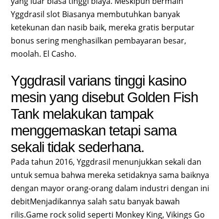
yang luar biasa tinggi biaya. Meskipun bermain
Yggdrasil slot Biasanya membutuhkan banyak
ketekunan dan nasib baik, mereka gratis berputar
bonus sering menghasilkan pembayaran besar,
moolah. El Casho.
Yggdrasil varians tinggi kasino
mesin yang disebut Golden Fish
Tank melakukan tampak
menggemaskan tetapi sama
sekali tidak sederhana.
Pada tahun 2016, Yggdrasil menunjukkan sekali dan
untuk semua bahwa mereka setidaknya sama baiknya
dengan mayor orang-orang dalam industri dengan ini
debitMenjadikannya salah satu banyak bawah
rilis.Game rock solid seperti Monkey King, Vikings Go