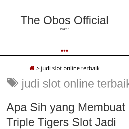
The Obos Official
Poker
>
judi slot online terbaik
judi slot online terbai
Apa Sih yang Membuat
Triple Tigers Slot Jadi