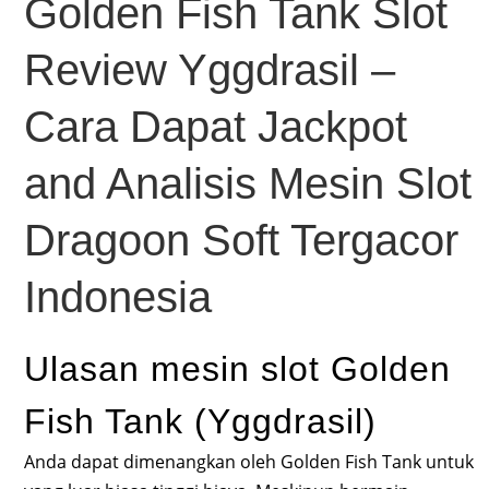
Golden Fish Tank Slot
Review Yggdrasil –
Cara Dapat Jackpot
and Analisis Mesin Slot
Dragoon Soft Tergacor
Indonesia
Ulasan mesin slot Golden
Fish Tank (Yggdrasil)
Anda dapat dimenangkan oleh Golden Fish Tank untuk