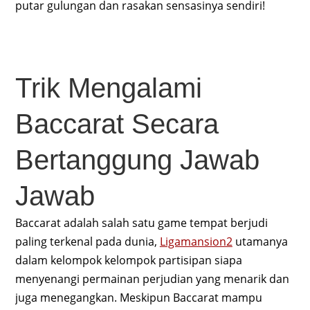
putar gulungan dan rasakan sensasinya sendiri!
Trik Mengalami
Baccarat Secara
Bertanggung Jawab
Jawab
Baccarat adalah salah satu game tempat berjudi
paling terkenal pada dunia,
Ligamansion2
utamanya
dalam kelompok kelompok partisipan siapa
menyenangi permainan perjudian yang menarik dan
juga menegangkan. Meskipun Baccarat mampu