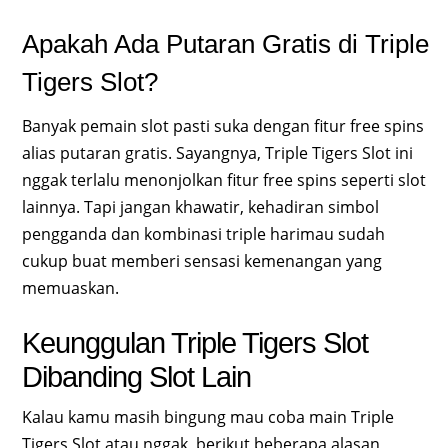
Apakah Ada Putaran Gratis di Triple
Tigers Slot?
Banyak pemain slot pasti suka dengan fitur free spins
alias putaran gratis. Sayangnya, Triple Tigers Slot ini
nggak terlalu menonjolkan fitur free spins seperti slot
lainnya. Tapi jangan khawatir, kehadiran simbol
pengganda dan kombinasi triple harimau sudah
cukup buat memberi sensasi kemenangan yang
memuaskan.
Keunggulan Triple Tigers Slot
Dibanding Slot Lain
Kalau kamu masih bingung mau coba main Triple
Tigers Slot atau nggak, berikut beberapa alasan