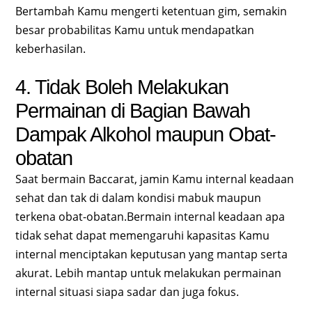
Bertambah Kamu mengerti ketentuan gim, semakin
besar probabilitas Kamu untuk mendapatkan
keberhasilan.
4. Tidak Boleh Melakukan
Permainan di Bagian Bawah
Dampak Alkohol maupun Obat-
obatan
Saat bermain Baccarat, jamin Kamu internal keadaan
sehat dan tak di dalam kondisi mabuk maupun
terkena obat-obatan.Bermain internal keadaan apa
tidak sehat dapat memengaruhi kapasitas Kamu
internal menciptakan keputusan yang mantap serta
akurat. Lebih mantap untuk melakukan permainan
internal situasi siapa sadar dan juga fokus.