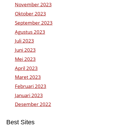
November 2023
Oktober 2023
September 2023
Agustus 2023
Juli 2023
Juni 2023
Mei 2023
April 2023
Maret 2023
Februari 2023
Januari 2023
Desember 2022
Best Sites