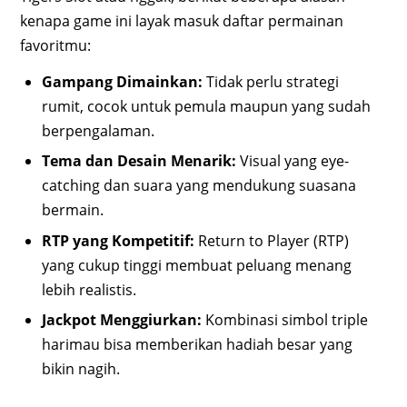
kenapa game ini layak masuk daftar permainan
favoritmu:
Gampang Dimainkan:
Tidak perlu strategi
rumit, cocok untuk pemula maupun yang sudah
berpengalaman.
Tema dan Desain Menarik:
Visual yang eye-
catching dan suara yang mendukung suasana
bermain.
RTP yang Kompetitif:
Return to Player (RTP)
yang cukup tinggi membuat peluang menang
lebih realistis.
Jackpot Menggiurkan:
Kombinasi simbol triple
harimau bisa memberikan hadiah besar yang
bikin nagih.