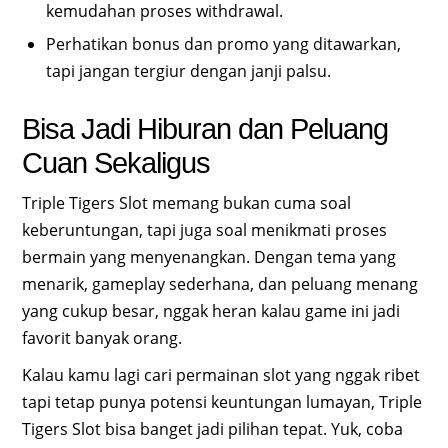
kemudahan proses withdrawal.
Perhatikan bonus dan promo yang ditawarkan,
tapi jangan tergiur dengan janji palsu.
Bisa Jadi Hiburan dan Peluang
Cuan Sekaligus
Triple Tigers Slot memang bukan cuma soal
keberuntungan, tapi juga soal menikmati proses
bermain yang menyenangkan. Dengan tema yang
menarik, gameplay sederhana, dan peluang menang
yang cukup besar, nggak heran kalau game ini jadi
favorit banyak orang.
Kalau kamu lagi cari permainan slot yang nggak ribet
tapi tetap punya potensi keuntungan lumayan, Triple
Tigers Slot bisa banget jadi pilihan tepat. Yuk, coba