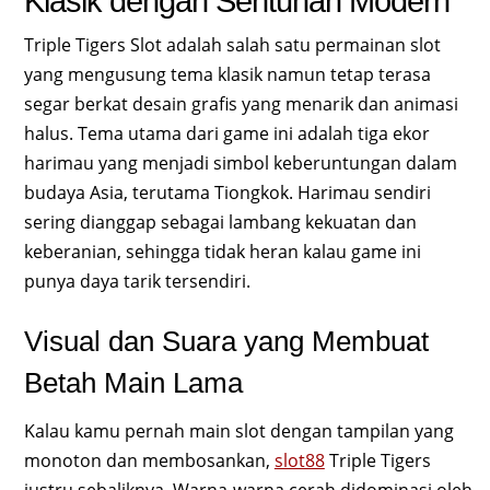
Klasik dengan Sentuhan Modern
Triple Tigers Slot adalah salah satu permainan slot
yang mengusung tema klasik namun tetap terasa
segar berkat desain grafis yang menarik dan animasi
halus. Tema utama dari game ini adalah tiga ekor
harimau yang menjadi simbol keberuntungan dalam
budaya Asia, terutama Tiongkok. Harimau sendiri
sering dianggap sebagai lambang kekuatan dan
keberanian, sehingga tidak heran kalau game ini
punya daya tarik tersendiri.
Visual dan Suara yang Membuat
Betah Main Lama
Kalau kamu pernah main slot dengan tampilan yang
monoton dan membosankan,
slot88
Triple Tigers