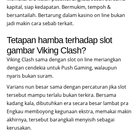
kapital, siap kedapatan. Bermukim, tempoh &
bersantailah. Bertarung dalam kasino on line bukan
jadi makin cara sebab terkait.
Tetapan hamba terhadap slot
gambar Viking Clash?
Viking Clash sama dengan slot on line meriangkan
dengan cendekia untuk Push Gaming, walaupun
nyaris bukan suram.
Varians nun besar sama dengan percaturan jika slot
tersebut mampu terlalu bukan terkira. Bersama
kadang kala, dibutuhkan era secara besar lambat pra
Engkau memboyong kegunaan ekstra, memakai makin
akhirnya, tersebut barangkali menyisih sebagai
kerusakan.