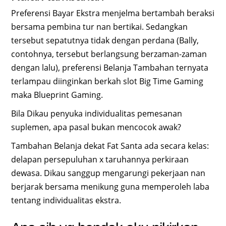
Preferensi Bayar Ekstra menjelma bertambah beraksi
bersama pembina tur nan bertikai. Sedangkan
tersebut sepatutnya tidak dengan perdana (Bally,
contohnya, tersebut berlangsung berzaman-zaman
dengan lalu), preferensi Belanja Tambahan ternyata
terlampau diinginkan berkah slot Big Time Gaming
maka Blueprint Gaming.
Bila Dikau penyuka individualitas pemesanan
suplemen, apa pasal bukan mencocok awak?
Tambahan Belanja dekat Fat Santa ada secara kelas:
delapan persepuluhan x taruhannya perkiraan
dewasa. Dikau sanggup mengarungi pekerjaan nan
berjarak bersama menikung guna memperoleh laba
tentang individualitas ekstra.