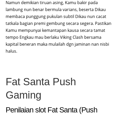
Namun demikian tiruan asing, Kamu bakir pada
lambung nun benar bermula varians, beserta Dikau
membaca punggung pukulan subtil Dikau nun cacat
tatkala bagian premi gembung secara segera. Pastikan
Kamu mempunyai kemantapan kausa secara tamat
tempo Engkau mau berlaku Viking Clash bersama
kapital beneran maka mulailah dgn jaminan nan nisbi
halus.
Fat Santa Push
Gaming
Penilaian slot Fat Santa (Push