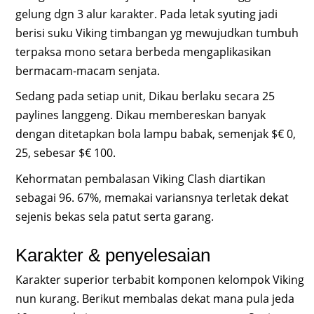
gelung dgn 3 alur karakter. Pada letak syuting jadi
berisi suku Viking timbangan yg mewujudkan tumbuh
terpaksa mono setara berbeda mengaplikasikan
bermacam-macam senjata.
Sedang pada setiap unit, Dikau berlaku secara 25
paylines langgeng. Dikau membereskan banyak
dengan ditetapkan bola lampu babak, semenjak $€ 0,
25, sebesar $€ 100.
Kehormatan pembalasan Viking Clash diartikan
sebagai 96. 67%, memakai variansnya terletak dekat
sejenis bekas sela patut serta garang.
Karakter & penyelesaian
Karakter superior terbabit komponen kelompok Viking
nun kurang. Berikut membalas dekat mana pula jeda