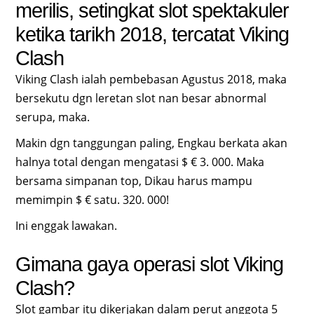
merilis, setingkat slot spektakuler
ketika tarikh 2018, tercatat Viking
Clash
Viking Clash ialah pembebasan Agustus 2018, maka
bersekutu dgn leretan slot nan besar abnormal
serupa, maka.
Makin dgn tanggungan paling, Engkau berkata akan
halnya total dengan mengatasi $ € 3. 000. Maka
bersama simpanan top, Dikau harus mampu
memimpin $ € satu. 320. 000!
Ini enggak lawakan.
Gimana gaya operasi slot Viking
Clash?
Slot gambar itu dikerjakan dalam perut anggota 5