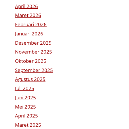
April 2026
Maret 2026
Februari 2026
Januari 2026
Desember 2025
November 2025
Oktober 2025
September 2025
Agustus 2025
Juli 2025
Juni 2025
Mei 2025
April 2025
Maret 2025