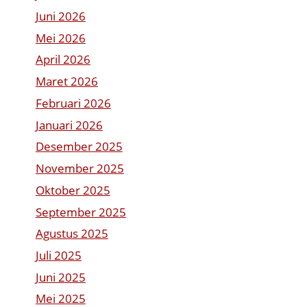
Juni 2026
Mei 2026
April 2026
Maret 2026
Februari 2026
Januari 2026
Desember 2025
November 2025
Oktober 2025
September 2025
Agustus 2025
Juli 2025
Juni 2025
Mei 2025