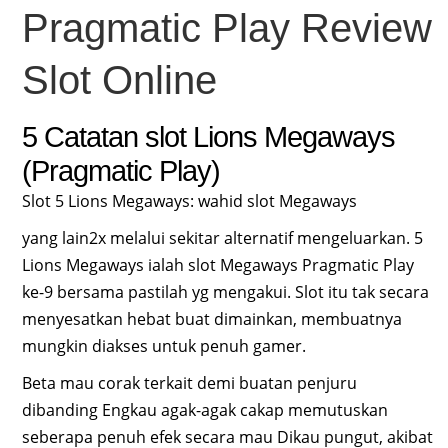
Pragmatic Play Review
Slot Online
5 Catatan slot Lions Megaways
(Pragmatic Play)
Slot 5 Lions Megaways: wahid slot Megaways
yang lain2x melalui sekitar alternatif mengeluarkan. 5
Lions Megaways ialah slot Megaways Pragmatic Play
ke-9 bersama pastilah yg mengakui. Slot itu tak secara
menyesatkan hebat buat dimainkan, membuatnya
mungkin diakses untuk penuh gamer.
Beta mau corak terkait demi buatan penjuru
dibanding Engkau agak-agak cakap memutuskan
seberapa penuh efek secara mau Dikau pungut, akibat