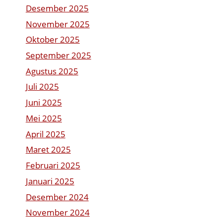
Desember 2025
November 2025
Oktober 2025
September 2025
Agustus 2025
Juli 2025
Juni 2025
Mei 2025
April 2025
Maret 2025
Februari 2025
Januari 2025
Desember 2024
November 2024