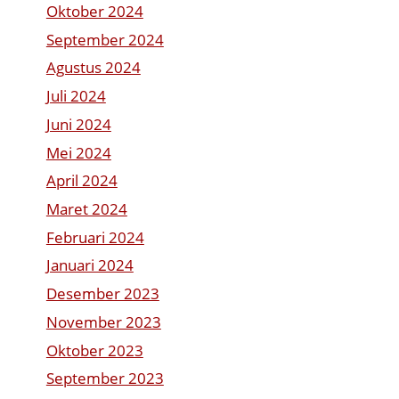
Oktober 2024
September 2024
Agustus 2024
Juli 2024
Juni 2024
Mei 2024
April 2024
Maret 2024
Februari 2024
Januari 2024
Desember 2023
November 2023
Oktober 2023
September 2023