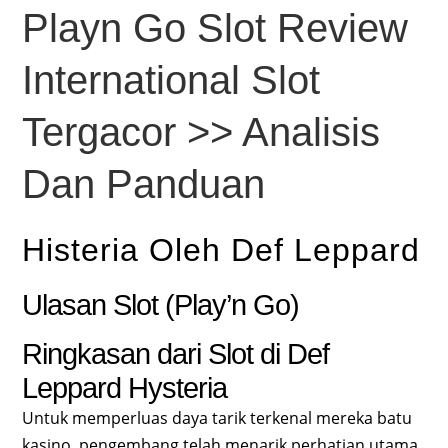
Playn Go Slot Review
International Slot
Tergacor >> Analisis
Dan Panduan
Histeria Oleh Def Leppard
Ulasan Slot (Play’n Go)
Ringkasan dari Slot di Def
Leppard Hysteria
Untuk memperluas daya tarik terkenal mereka batu
kasino, pengembang telah menarik perhatian utama