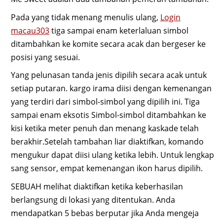
Pada yang tidak menang menulis ulang,
Login
macau303
tiga sampai enam keterlaluan simbol
ditambahkan ke komite secara acak dan bergeser ke
posisi yang sesuai.
Yang pelunasan tanda jenis dipilih secara acak untuk
setiap putaran. kargo irama diisi dengan kemenangan
yang terdiri dari simbol-simbol yang dipilih ini. Tiga
sampai enam eksotis Simbol-simbol ditambahkan ke
kisi ketika meter penuh dan menang kaskade telah
berakhir.Setelah tambahan liar diaktifkan, komando
mengukur dapat diisi ulang ketika lebih. Untuk lengkap
sang sensor, empat kemenangan ikon harus dipilih.
SEBUAH melihat diaktifkan ketika keberhasilan
berlangsung di lokasi yang ditentukan. Anda
mendapatkan 5 bebas berputar jika Anda mengeja