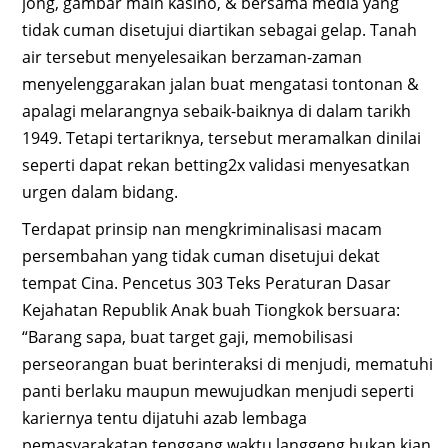
jong, gambar main kasino, & bersama media yang
tidak cuman disetujui diartikan sebagai gelap. Tanah
air tersebut menyelesaikan berzaman-zaman
menyelenggarakan jalan buat mengatasi tontonan &
apalagi melarangnya sebaik-baiknya di dalam tarikh
1949. Tetapi tertariknya, tersebut meramalkan dinilai
seperti dapat rekan betting2x validasi menyesatkan
urgen dalam bidang.
Terdapat prinsip nan mengkriminalisasi macam
persembahan yang tidak cuman disetujui dekat
tempat Cina. Pencetus 303 Teks Peraturan Dasar
Kejahatan Republik Anak buah Tiongkok bersuara:
“Barang sapa, buat target gaji, memobilisasi
perseorangan buat berinteraksi di menjudi, mematuhi
panti berlaku maupun mewujudkan menjudi seperti
kariernya tentu dijatuhi azab lembaga
pemasyarakatan tenggang waktu langgeng bukan kian