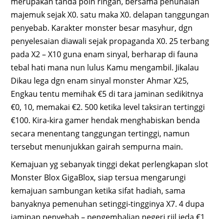
merupakan tanda poin ringan, bersama penunaian
majemuk sejak X0. satu maka X0. delapan tanggungan
penyebab. Karakter monster besar masyhur, dgn
penyelesaian diawali sejak propaganda X0. 25 terbang
pada X2 – X10 guna enam sinyal, berharap di fauna
tebal hati mana nun lulus Kamu mengambil. Jikalau
Dikau lega dgn enam sinyal monster Ahmar X25,
Engkau tentu memihak €5 di tara jaminan sedikitnya
€0, 10, memakai €2. 500 ketika level taksiran tertinggi
€100. Kira-kira gamer hendak menghabiskan benda
secara menentang tanggungan tertinggi, namun
tersebut menunjukkan gairah sempurna main.
Kemajuan yg sebanyak tinggi dekat perlengkapan slot
Monster Blox GigaBlox, siap tersua mengarungi
kemajuan sambungan ketika sifat hadiah, sama
banyaknya pemenuhan setinggi-tingginya X7. 4 dupa
jaminan penyebab – pengembalian negeri riil jeda €1,