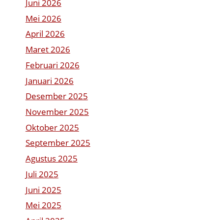
Juni 2026
Mei 2026
April 2026
Maret 2026
Februari 2026
Januari 2026
Desember 2025
November 2025
Oktober 2025
September 2025
Agustus 2025
Juli 2025
Juni 2025
Mei 2025