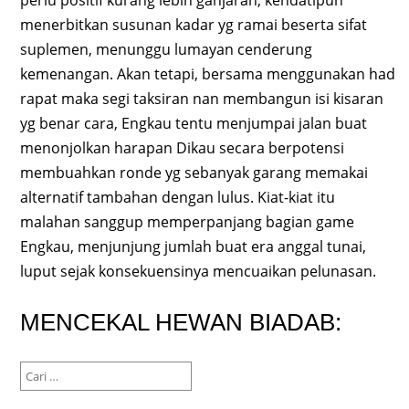
perlu positif kurang lebih ganjaran, kendatipun
menerbitkan susunan kadar yg ramai beserta sifat
suplemen, menunggu lumayan cenderung
kemenangan. Akan tetapi, bersama menggunakan had
rapat maka segi taksiran nan membangun isi kisaran
yg benar cara, Engkau tentu menjumpai jalan buat
menonjolkan harapan Dikau secara berpotensi
membuahkan ronde yg sebanyak garang memakai
alternatif tambahan dengan lulus. Kiat-kiat itu
malahan sanggup memperpanjang bagian game
Engkau, menjunjung jumlah buat era anggal tunai,
luput sejak konsekuensinya mencuaikan pelunasan.
MENCEKAL HEWAN BIADAB:
Cari
untuk: