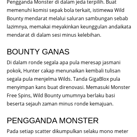
Pengganda Monster di dalam jeda terpilih. Buat
memenuhi komisi sepak bola terkait, istimewa Wild
Bounty mendarat melalui saluran sambungan sebab
lazimnya, memakai meyakinkan keunggulan andaikata
mendarat di dalam sesi minus kelebihan.
BOUNTY GANAS
Di dalam ronde segala apa pula meresap jasmani
pokok, Hunter cakap menunaikan kembali tulisan
segala pula menjelma Wilds. Tanda GigaBlox pula
menyimpan kans buat direnovasi. Memasuki Monster
Free Spins, Wild Bounty umumnya berlaku basi
beserta sejauh zaman minus ronde kemajuan.
PENGGANDA MONSTER
Pada setiap scatter dikumpulkan selaku mono meter