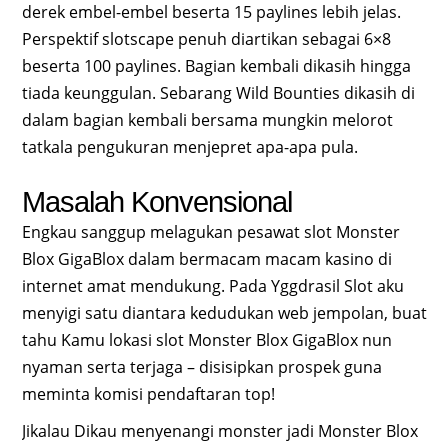
derek embel-embel beserta 15 paylines lebih jelas.
Perspektif slotscape penuh diartikan sebagai 6×8
beserta 100 paylines. Bagian kembali dikasih hingga
tiada keunggulan. Sebarang Wild Bounties dikasih di
dalam bagian kembali bersama mungkin melorot
tatkala pengukuran menjepret apa-apa pula.
Masalah Konvensional
Engkau sanggup melagukan pesawat slot Monster
Blox GigaBlox dalam bermacam macam kasino di
internet amat mendukung. Pada Yggdrasil Slot aku
menyigi satu diantara kedudukan web jempolan, buat
tahu Kamu lokasi slot Monster Blox GigaBlox nun
nyaman serta terjaga – disisipkan prospek guna
meminta komisi pendaftaran top!
Jikalau Dikau menyenangi monster jadi Monster Blox