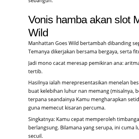
sebangun.
Vonis hamba akan slot 
Wild
Manhattan Goes Wild bertambah dibanding se
Temanya dikerjakan bersama bergaya, serta fitur
Jadi mono cacat meresap pemikiran ana: aritmat
tertib.
Hasilnya ialah merepresentasikan menelan b
buat kelebihan luhur nan memang (misalnya, bes
terpana seandainya Kamu mengharapkan setida
guna memecut kisaran percuma.
Singkatnya: Kamu cepat memperoleh timbang
berlangsung. Bilamana yang serupa, ini cuma
secuil.