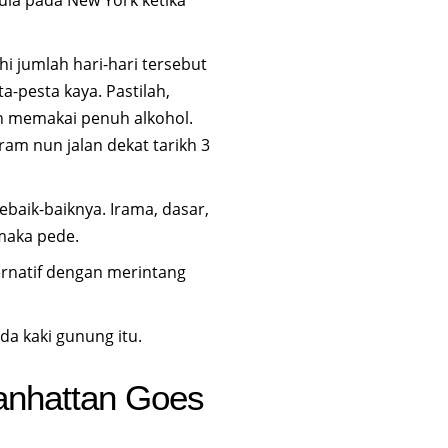
ula pada New York ketika
 jumlah hari-hari tersebut
a-pesta kaya. Pastilah,
ah memakai penuh alkohol.
am nun jalan dekat tarikh 3
baik-baiknya. Irama, dasar,
maka pede.
ternatif dengan merintang
 kaki gunung itu.
Manhattan Goes