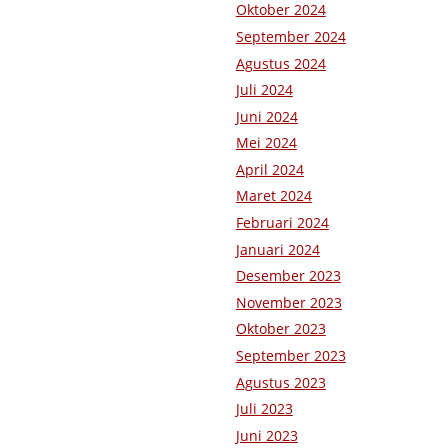
Oktober 2024
September 2024
Agustus 2024
Juli 2024
Juni 2024
Mei 2024
April 2024
Maret 2024
Februari 2024
Januari 2024
Desember 2023
November 2023
Oktober 2023
September 2023
Agustus 2023
Juli 2023
Juni 2023