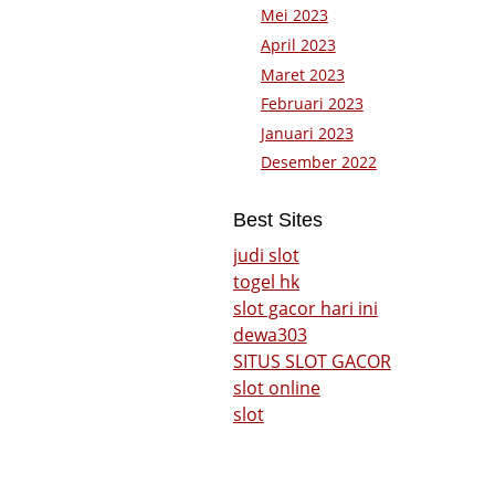
Mei 2023
April 2023
Maret 2023
Februari 2023
Januari 2023
Desember 2022
Best Sites
judi slot
togel hk
slot gacor hari ini
dewa303
SITUS SLOT GACOR
slot online
slot