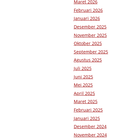
Maret 2026
Februari 2026
Januari 2026
Desember 2025
November 2025
Oktober 2025
September 2025
Agustus 2025
Juli 2025
Juni 2025
Mei 2025
April 2025
Maret 2025
Februari 2025
Januari 2025
Desember 2024
November 2024