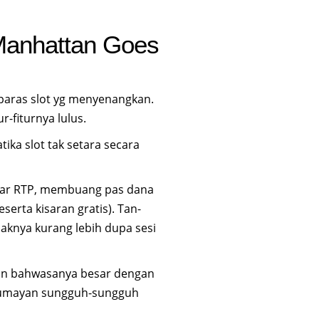
Manhattan Goes
paras slot yg menyenangkan.
-fiturnya lulus.
ika slot tak setara secara
esar RTP, membuang pas dana
erta kisaran gratis). Tan-
knya kurang lebih dupa sesi
an bahwasanya besar dengan
 lumayan sungguh-sungguh