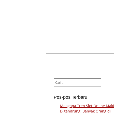
Cari
untuk:
Pos-pos Terbaru
Mengapa Tren Slot Online Mak
Digandrungi Banyak Orang di