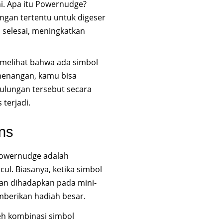
ini. Apa itu Powernudge?
ngan tertentu untuk digeser
 selesai, meningkatkan
u melihat bahwa ada simbol
enangan, kamu bisa
ulungan tersebut secara
terjadi.
ins
 Powernudge adalah
ul. Biasanya, ketika simbol
an dihadapkan pada mini-
berikan hadiah besar.
oleh kombinasi simbol