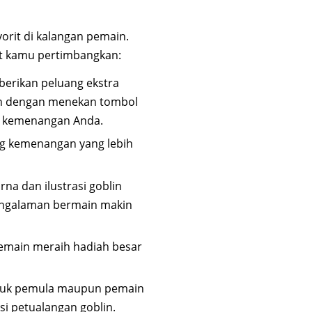
orit di kalangan pemain.
t kamu pertimbangkan:
berikan peluang ekstra
n dengan menekan tombol
si kemenangan Anda.
ng kemenangan yang lebih
rna dan ilustrasi goblin
ngalaman bermain makin
emain meraih hadiah besar
tuk pemula maupun pemain
i petualangan goblin.