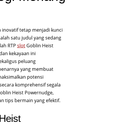
 inovatif tetap menjadi kunci
alah satu judul yang sedang
alah RTP
slot
Goblin Heist
dan kekayaan ini
kaligus peluang
ebenarnya yang membuat
maksimalkan potensi
secara komprehensif segala
Goblin Heist Powernudge,
an tips bermain yang efektif.
Heist