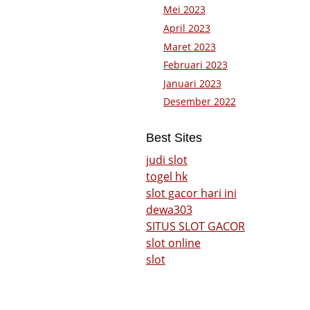
Mei 2023
April 2023
Maret 2023
Februari 2023
Januari 2023
Desember 2022
Best Sites
judi slot
togel hk
slot gacor hari ini
dewa303
SITUS SLOT GACOR
slot online
slot