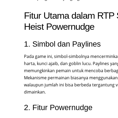
Fitur Utama dalam RTP S
Heist Powernudge
1. Simbol dan Paylines
Pada game ini, simbol-simbolnya mencerminkan 
harta, kunci ajaib, dan goblin lucu. Paylines yan
memungkinkan pemain untuk mencoba berbag
Mekanisme permainan biasanya menggunakan 5
walaupun jumlah ini bisa berbeda tergantung 
dimainkan.
2. Fitur Powernudge