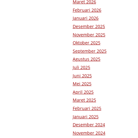
Maret 2026
Februari 2026
Januari 2026
Desember 2025
November 2025
Oktober 2025
September 2025
Agustus 2025
Juli 2025
Juni 2025
Mei 2025
April 2025
Maret 2025
Februari 2025
Januari 2025
Desember 2024
November 2024