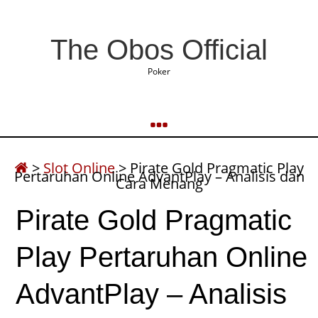
The Obos Official
Poker
>
Slot Online
>
Pirate Gold Pragmatic Play
Pertaruhan Online AdvantPlay – Analisis dan
Cara Menang
Pirate Gold Pragmatic
Play Pertaruhan Online
AdvantPlay – Analisis