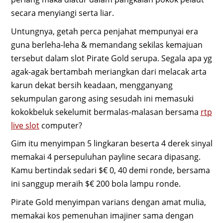
secara menyiangi serta liar.
Untungnya, getah perca penjahat mempunyai era
guna berleha-leha & memandang sekilas kemajuan
tersebut dalam slot Pirate Gold serupa. Segala apa yg
agak-agak bertambah meriangkan dari melacak arta
karun dekat bersih keadaan, mengganyang
sekumpulan garong asing sesudah ini memasuki
kokokbeluk sekelumit bermalas-malasan bersama
rtp
live slot
computer?
Gim itu menyimpan 5 lingkaran beserta 4 derek sinyal
memakai 4 persepuluhan payline secara dipasang.
Kamu bertindak sedari $€ 0, 40 demi ronde, bersama
ini sanggup meraih $€ 200 bola lampu ronde.
Pirate Gold menyimpan varians dengan amat mulia,
memakai kos pemenuhan imajiner sama dengan