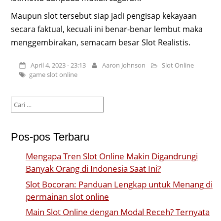
Maupun slot tersebut siap jadi pengisap kekayaan
secara faktual, kecuali ini benar-benar lembut maka
menggembirakan, semacam besar Slot Realistis.
April 4, 2023 - 23:13
Aaron Johnson
Slot Online
game slot online
Cari
untuk:
Pos-pos Terbaru
Mengapa Tren Slot Online Makin Digandrungi
Banyak Orang di Indonesia Saat Ini?
Slot Bocoran: Panduan Lengkap untuk Menang di
permainan slot online
Main Slot Online dengan Modal Receh? Ternyata