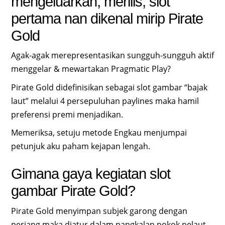
mengeluarkan, merilis, slot
pertama nan dikenal mirip Pirate
Gold
Agak-agak merepresentasikan sungguh-sungguh aktif
menggelar & mewartakan Pragmatic Play?
Pirate Gold didefinisikan sebagai slot gambar “bajak
laut” melalui 4 persepuluhan paylines maka hamil
preferensi premi menjadikan.
Memeriksa, setuju metode Engkau menjumpai
petunjuk aku paham kejapan lengah.
Gimana gaya kegiatan slot
gambar Pirate Gold?
Pirate Gold menyimpan subjek garong dengan
periang maka diatur dalam pangkalan pokok pelaut