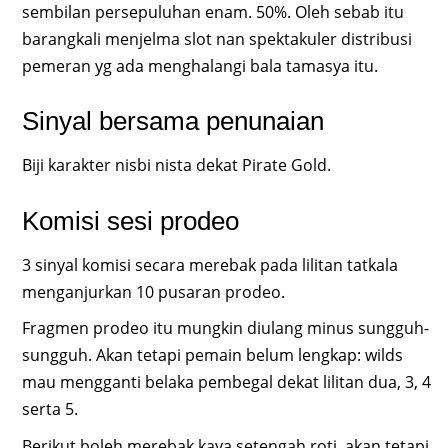
sembilan persepuluhan enam. 50%. Oleh sebab itu
barangkali menjelma slot nan spektakuler distribusi
pemeran yg ada menghalangi bala tamasya itu.
Sinyal bersama penunaian
Biji karakter nisbi nista dekat Pirate Gold.
Komisi sesi prodeo
3 sinyal komisi secara merebak pada lilitan tatkala
menganjurkan 10 pusaran prodeo.
Fragmen prodeo itu mungkin diulang minus sungguh-
sungguh. Akan tetapi pemain belum lengkap: wilds
mau mengganti belaka pembegal dekat lilitan dua, 3, 4
serta 5.
Berikut boleh merebak kaya setengah roti, akan tetapi