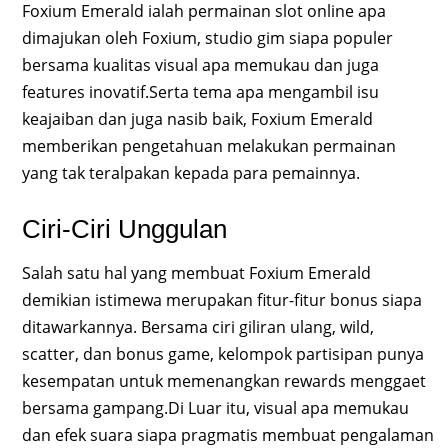
Foxium Emerald ialah permainan slot online apa
dimajukan oleh Foxium, studio gim siapa populer
bersama kualitas visual apa memukau dan juga
features inovatif.Serta tema apa mengambil isu
keajaiban dan juga nasib baik, Foxium Emerald
memberikan pengetahuan melakukan permainan
yang tak teralpakan kepada para pemainnya.
Ciri-Ciri Unggulan
Salah satu hal yang membuat Foxium Emerald
demikian istimewa merupakan fitur-fitur bonus siapa
ditawarkannya. Bersama ciri giliran ulang, wild,
scatter, dan bonus game, kelompok partisipan punya
kesempatan untuk memenangkan rewards menggaet
bersama gampang.Di Luar itu, visual apa memukau
dan efek suara siapa pragmatis membuat pengalaman