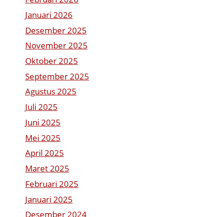
Januari 2026
Desember 2025
November 2025
Oktober 2025
September 2025
Agustus 2025
Juli 2025
Juni 2025
Mei 2025
April 2025
Maret 2025
Februari 2025
Januari 2025
Desember 2024