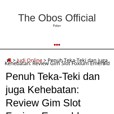
The Obos Official
Poker
>
Judi Online
>
Penuh Teka-Teki dan juga
Kehebatan: Review Gim Slot Foxium Emerald
Penuh Teka-Teki dan
juga Kehebatan:
Review Gim Slot