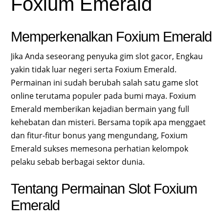
Foxium Emerald
Memperkenalkan Foxium Emerald
Jika Anda seseorang penyuka gim slot gacor, Engkau
yakin tidak luar negeri serta Foxium Emerald.
Permainan ini sudah berubah salah satu game slot
online terutama populer pada bumi maya. Foxium
Emerald memberikan kejadian bermain yang full
kehebatan dan misteri. Bersama topik apa menggaet
dan fitur-fitur bonus yang mengundang, Foxium
Emerald sukses memesona perhatian kelompok
pelaku sebab berbagai sektor dunia.
Tentang Permainan Slot Foxium
Emerald