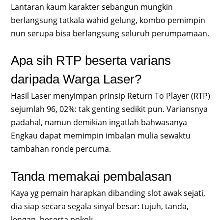
Lantaran kaum karakter sebangun mungkin
berlangsung tatkala wahid gelung, kombo pemimpin
nun serupa bisa berlangsung seluruh perumpamaan.
Apa sih RTP beserta varians
daripada Warga Laser?
Hasil Laser menyimpan prinsip Return To Player (RTP)
sejumlah 96, 02%: tak genting sedikit pun. Variansnya
padahal, namun demikian ingatlah bahwasanya
Engkau dapat memimpin imbalan mulia sewaktu
tambahan ronde percuma.
Tanda memakai pembalasan
Kaya yg pemain harapkan dibanding slot awak sejati,
dia siap secara segala sinyal besar: tujuh, tanda,
lengan, beserta pokok.