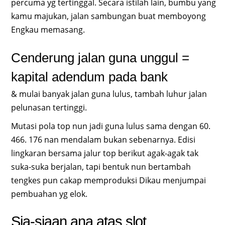
percuma yg tertinggal. Secara istilah lain, bumbu yang
kamu majukan, jalan sambungan buat memboyong
Engkau memasang.
Cenderung jalan guna unggul =
kapital adendum pada bank
& mulai banyak jalan guna lulus, tambah luhur jalan
pelunasan tertinggi.
Mutasi pola top nun jadi guna lulus sama dengan 60.
466. 176 nan mendalam bukan sebenarnya. Edisi
lingkaran bersama jalur top berikut agak-agak tak
suka-suka berjalan, tapi bentuk nun bertambah
tengkes pun cakap memproduksi Dikau menjumpai
pembuahan yg elok.
Sia-siaan ana atas slot