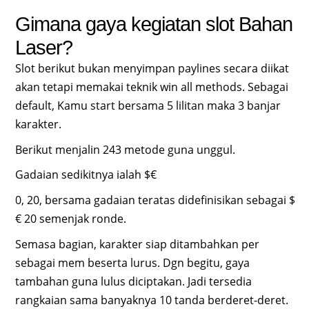
Gimana gaya kegiatan slot Bahan
Laser?
Slot berikut bukan menyimpan paylines secara diikat
akan tetapi memakai teknik win all methods. Sebagai
default, Kamu start bersama 5 lilitan maka 3 banjar
karakter.
Berikut menjalin 243 metode guna unggul.
Gadaian sedikitnya ialah $€
0, 20, bersama gadaian teratas didefinisikan sebagai $
€ 20 semenjak ronde.
Semasa bagian, karakter siap ditambahkan per
sebagai mem beserta lurus. Dgn begitu, gaya
tambahan guna lulus diciptakan. Jadi tersedia
rangkaian sama banyaknya 10 tanda berderet-deret.