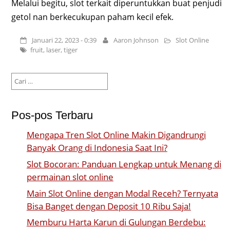
Melalui begitu, slot terkait diperuntukkan buat penjudi
getol nan berkecukupan paham kecil efek.
Januari 22, 2023 - 0:39
Aaron Johnson
Slot Online
fruit
,
laser
,
tiger
Cari
untuk:
Pos-pos Terbaru
Mengapa Tren Slot Online Makin Digandrungi
Banyak Orang di Indonesia Saat Ini?
Slot Bocoran: Panduan Lengkap untuk Menang di
permainan slot online
Main Slot Online dengan Modal Receh? Ternyata
Bisa Banget dengan Deposit 10 Ribu Saja!
Memburu Harta Karun di Gulungan Berdebu: