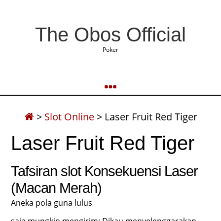
The Obos Official
Poker
>
Slot Online
>
Laser Fruit Red Tiger
Laser Fruit Red Tiger
Tafsiran slot Konsekuensi Laser
(Macan Merah)
Aneka pola guna lulus
saja mungkin mengirim: Dikau menyelenggarakan