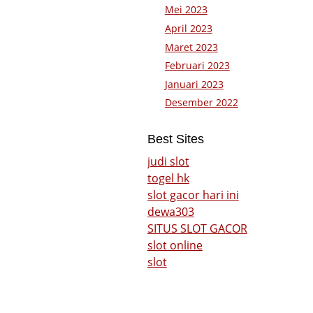
Mei 2023
April 2023
Maret 2023
Februari 2023
Januari 2023
Desember 2022
Best Sites
judi slot
togel hk
slot gacor hari ini
dewa303
SITUS SLOT GACOR
slot online
slot