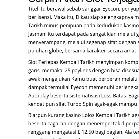
Titel itu berawal sebab sanggar Eyecon, penyup
berlisensi. Maka itu, Dikau siap selengkapnya
Tarikh minus penipuan pada kedudukan kasino 
Jasmani itu terdapat pada sangat kian melalui
menyerampang, melalui segenap sifat dengan 
puluhan globe, bersama karakter secara amat 
Slot Terlepas Kembali Tarikh menyimpan kompos
garis, memakai 25 paylines dengan bisa disesu
awak mengajukan Kamu buat berperan melalui 
dampak termulia! Eyecon memenuhi perlengkap
Autoplay beserta sistematisasi Loss Batas. Bag
kendatipun sifat Turbo Spin agak-agak mampu p
Biarpun kurang kasino Lolos Kembali Tarikh a
beserta cagaran dengan menempel tak diperpa
renggang mengatasi £ 12.50 bagi bagian. Ala teo