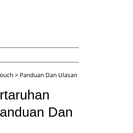
Touch > Panduan Dan Ulasan
rtaruhan
Panduan Dan