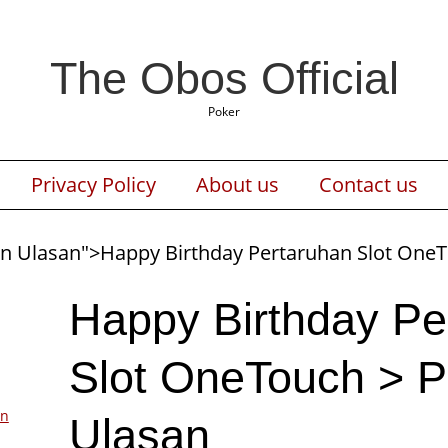
The Obos Official
Poker
Privacy Policy
About us
Contact us
 Ulasan">Happy Birthday Pertaruhan Slot One
Happy Birthday Pe
Slot OneTouch > 
in
Ulasan