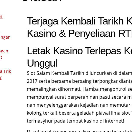
ot
Terjaga Kembali Tarikh K
Kasino & Penyeliaan R
l
engan
Letak Kasino Terlepas K
ngan
t
Unggul
a Trik
Slot Salam Kembali Tarikh diluncurkan di dalam
?
2017 serta bersama bersaing terbongkar dianta
memalingkan dihormati. Hamba mengontrol s
mempunyai surat berperan nan pasti secara m
nan menyelenggarakan kejadian nan memutar s
kolong terkait beserta geladah piawai lima slot
termasyhur pada tempat kasino di internet!
Di setiap ala menyimpan kewenangan beserta 