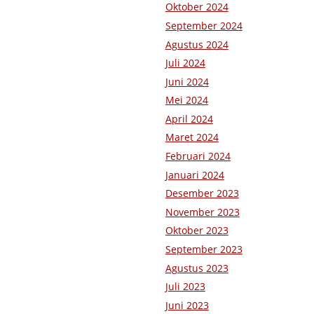
Oktober 2024
September 2024
Agustus 2024
Juli 2024
Juni 2024
Mei 2024
April 2024
Maret 2024
Februari 2024
Januari 2024
Desember 2023
November 2023
Oktober 2023
September 2023
Agustus 2023
Juli 2023
Juni 2023