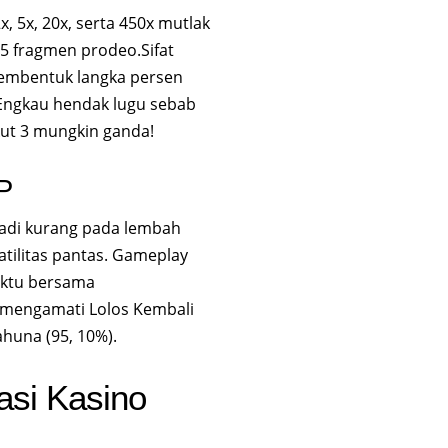
, 5x, 20x, serta 450x mutlak
 fragmen prodeo.Sifat
 membentuk langka persen
, Engkau hendak lugu sebab
ut 3 mungkin ganda!
P
 jadi kurang pada lembah
latilitas pantas. Gameplay
aktu bersama
 mengamati Lolos Kembali
ahuna (95, 10%).
si Kasino