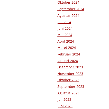
Oktober 2024
September 2024
Agustus 2024
Juli 2024
Juni 2024
Mei 2024
April 2024
Maret 2024
Februari 2024
Januari 2024
Desember 2023
November 2023
Oktober 2023
September 2023
Agustus 2023
Juli 2023
Juni 2023