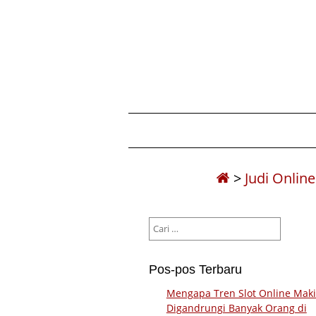
>
Judi Online
Cari
untuk:
Pos-pos Terbaru
Mengapa Tren Slot Online Mak
Digandrungi Banyak Orang di