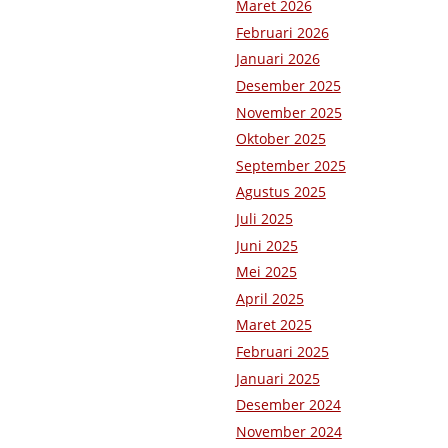
Maret 2026
Februari 2026
Januari 2026
Desember 2025
November 2025
Oktober 2025
September 2025
Agustus 2025
Juli 2025
Juni 2025
Mei 2025
April 2025
Maret 2025
Februari 2025
Januari 2025
Desember 2024
November 2024