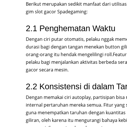
Berikut merupakan sedikit manfaat dari utilisa
gim slot gacor Spadegaming:
2.1 Penghematan Waktu
Dengan ciri putar otomatis, pelaku nggak m
durasi bagi dengan tangan menekan button gi
orang-orang itu hendak mengelilingi roll.Feat
pelaku bagi menjalankan aktivitas berbeda ser
gacor secara mesin.
2.2 Konsistensi di dalam T
Dengan memakai ciri autoplay, partisipan bis
internal pertaruhan mereka semua. Fitur yang
guna menempatkan taruhan dengan kuantitas ap
giliran, oleh karena itu mengurangi bahaya keb