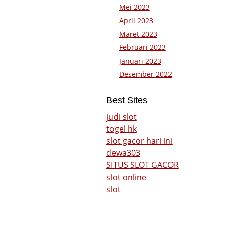
Mei 2023
April 2023
Maret 2023
Februari 2023
Januari 2023
Desember 2022
Best Sites
judi slot
togel hk
slot gacor hari ini
dewa303
SITUS SLOT GACOR
slot online
slot