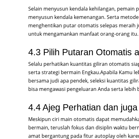
Selain menyusun kendala kehilangan, pemain p
menyusun kendala kemenangan. Serta metode 
menghentikan putar otomatis selepas meraih j
untuk mengamankan manfaat orang-orang itu.
4.3 Pilih Putaran Otomatis 
Selalu perhatikan kuantitas giliran otomatis si
serta strategi bermain Engkau.Apabila Kamu l
bersama judi apa pendek, seleksi kuantitas gili
bisa mengawasi pengeluaran Anda serta lebih 
4.4 Ajeg Perhatian dan juga 
Meskipun ciri main otomatis dapat memudahka
bermain, teruslah fokus dan disiplin waktu ber
amat bergantung pada fitur autoplay oleh kar