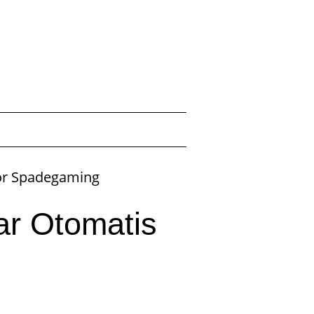
or Spadegaming
ar Otomatis