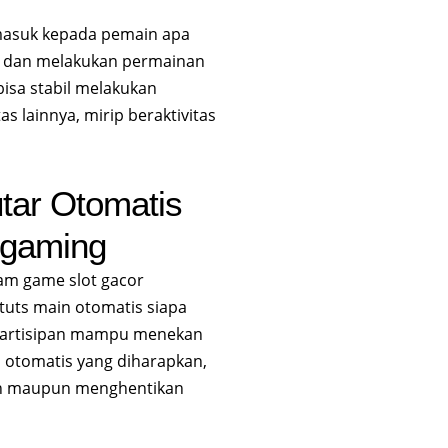
 masuk kepada pemain apa
k dan melakukan permainan
bisa stabil melakukan
s lainnya, mirip beraktivitas
tar Otomatis
egaming
am game slot gacor
uts main otomatis siapa
. Partisipan mampu menekan
i otomatis yang diharapkan,
gan maupun menghentikan