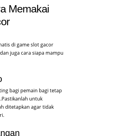
ara Memakai
cor
tis di game slot gacor
n dan juga cara siapa mampu
o
ing bagi pemain bagi tetap
.Pastikanlah untuk
 ditetapkan agar tidak
i.
angan