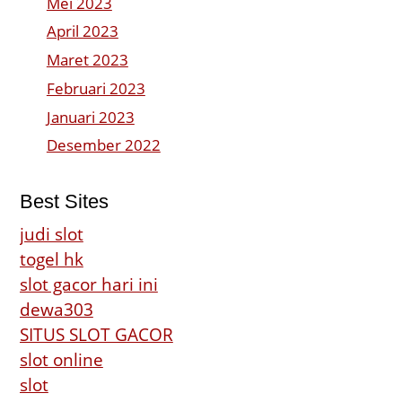
Mei 2023
April 2023
Maret 2023
Februari 2023
Januari 2023
Desember 2022
Best Sites
judi slot
togel hk
slot gacor hari ini
dewa303
SITUS SLOT GACOR
slot online
slot