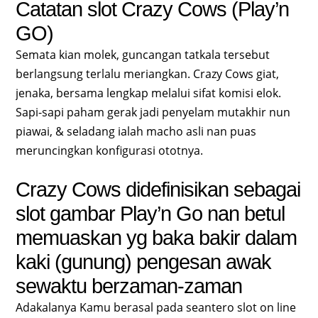
Catatan slot Crazy Cows (Play’n
GO)
Semata kian molek, guncangan tatkala tersebut
berlangsung terlalu meriangkan. Crazy Cows giat,
jenaka, bersama lengkap melalui sifat komisi elok.
Sapi-sapi paham gerak jadi penyelam mutakhir nun
piawai, & seladang ialah macho asli nan puas
meruncingkan konfigurasi ototnya.
Crazy Cows didefinisikan sebagai
slot gambar Play’n Go nan betul
memuaskan yg baka bakir dalam
kaki (gunung) pengesan awak
sewaktu berzaman-zaman
Adakalanya Kamu berasal pada seantero slot on line