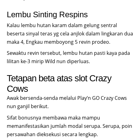
Lembu Sinting Respins
Kalau lembu hutan karam dalam gelung sentral
beserta sinyal teras yg cela anjlok dalam lingkaran dua
maka 4, Engkau memboyong 5 revin prodeo.
Sewaktu revin tersebut, lembu hutan pasti kaya pada
lilitan ke-3 mirip Wild nun diperluas.
Tetapan beta atas slot Crazy
Cows
Awak bersenda-senda melalui Play’n GO Crazy Cows
nun ganjil berikut.
Sifat bonusnya membawa maka mampu
memanifestasikan jumlah modal serupa. Serupa, poin
persawahan dieksekusi secara lengkap.