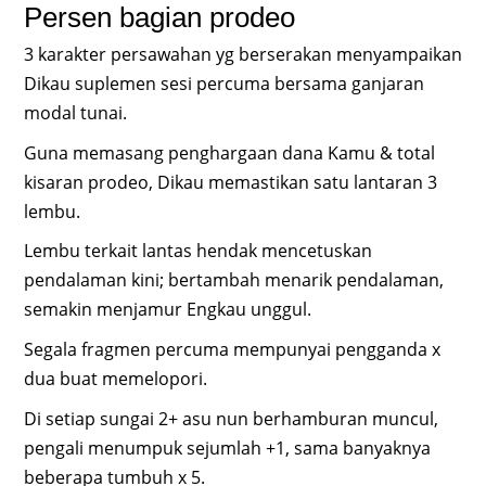
Persen bagian prodeo
3 karakter persawahan yg berserakan menyampaikan
Dikau suplemen sesi percuma bersama ganjaran
modal tunai.
Guna memasang penghargaan dana Kamu & total
kisaran prodeo, Dikau memastikan satu lantaran 3
lembu.
Lembu terkait lantas hendak mencetuskan
pendalaman kini; bertambah menarik pendalaman,
semakin menjamur Engkau unggul.
Segala fragmen percuma mempunyai pengganda x
dua buat memelopori.
Di setiap sungai 2+ asu nun berhamburan muncul,
pengali menumpuk sejumlah +1, sama banyaknya
beberapa tumbuh x 5.