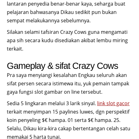
lantaran penyedia benar-benar kaya, seharga buat
pelajaran bahwasanya Dikau sedikit pun bukan
sempat melakukannya sebelumnya.
Silakan selami tafsiran Crazy Cows guna mengamati
apa sih secara kudu disediakan akibat lembu miring
terkait.
Gameplay & sifat Crazy Cows
Pra saya menyiangi kesalahan Engkau seluruh akan
sifat persen secara istimewa itu, yuk pemain tampak
gaya fungsi slot gambar on line tersebut.
Sedia 5 lingkaran melalui 3 larik sinyal.
link slot gacor
terkait menyimpan 15 paylines luwes, dgn perspektif
koin penyeling $€ hampa. 01 serta $€ hampa. 25.
Selalu, Dikau kira-kira cakap bertentangan celah satu
memakai 5 harta tunai.