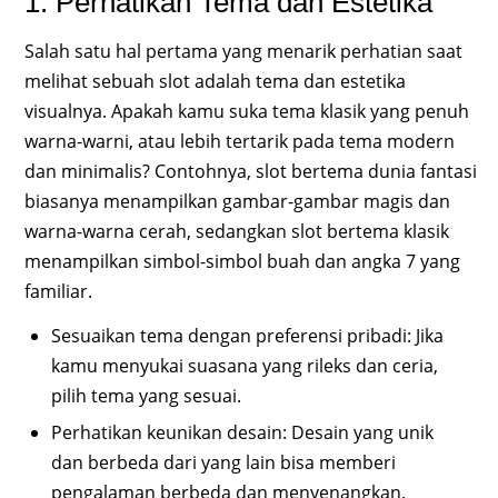
1. Perhatikan Tema dan Estetika
Salah satu hal pertama yang menarik perhatian saat
melihat sebuah slot adalah tema dan estetika
visualnya. Apakah kamu suka tema klasik yang penuh
warna-warni, atau lebih tertarik pada tema modern
dan minimalis? Contohnya, slot bertema dunia fantasi
biasanya menampilkan gambar-gambar magis dan
warna-warna cerah, sedangkan slot bertema klasik
menampilkan simbol-simbol buah dan angka 7 yang
familiar.
Sesuaikan tema dengan preferensi pribadi: Jika
kamu menyukai suasana yang rileks dan ceria,
pilih tema yang sesuai.
Perhatikan keunikan desain: Desain yang unik
dan berbeda dari yang lain bisa memberi
pengalaman berbeda dan menyenangkan.