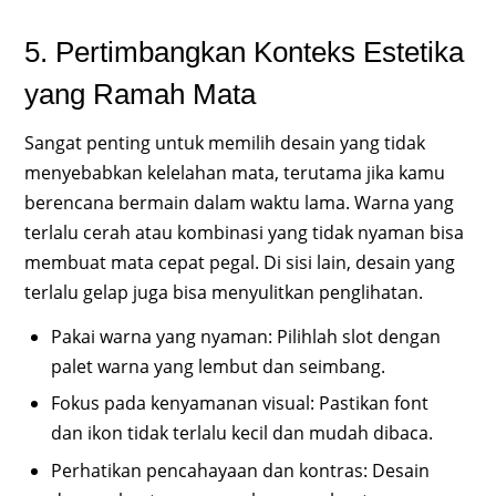
5. Pertimbangkan Konteks Estetika
yang Ramah Mata
Sangat penting untuk memilih desain yang tidak
menyebabkan kelelahan mata, terutama jika kamu
berencana bermain dalam waktu lama. Warna yang
terlalu cerah atau kombinasi yang tidak nyaman bisa
membuat mata cepat pegal. Di sisi lain, desain yang
terlalu gelap juga bisa menyulitkan penglihatan.
Pakai warna yang nyaman: Pilihlah slot dengan
palet warna yang lembut dan seimbang.
Fokus pada kenyamanan visual: Pastikan font
dan ikon tidak terlalu kecil dan mudah dibaca.
Perhatikan pencahayaan dan kontras: Desain