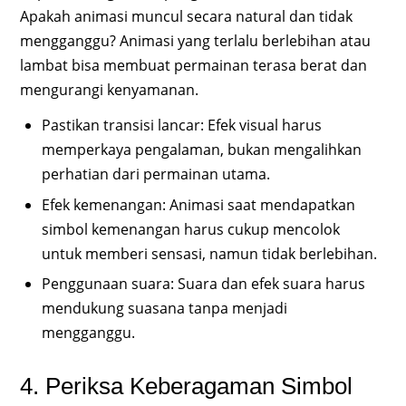
Apakah animasi muncul secara natural dan tidak
mengganggu? Animasi yang terlalu berlebihan atau
lambat bisa membuat permainan terasa berat dan
mengurangi kenyamanan.
Pastikan transisi lancar: Efek visual harus
memperkaya pengalaman, bukan mengalihkan
perhatian dari permainan utama.
Efek kemenangan: Animasi saat mendapatkan
simbol kemenangan harus cukup mencolok
untuk memberi sensasi, namun tidak berlebihan.
Penggunaan suara: Suara dan efek suara harus
mendukung suasana tanpa menjadi
mengganggu.
4. Periksa Keberagaman Simbol