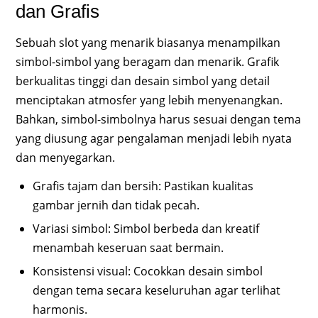
dan Grafis
Sebuah slot yang menarik biasanya menampilkan
simbol-simbol yang beragam dan menarik. Grafik
berkualitas tinggi dan desain simbol yang detail
menciptakan atmosfer yang lebih menyenangkan.
Bahkan, simbol-simbolnya harus sesuai dengan tema
yang diusung agar pengalaman menjadi lebih nyata
dan menyegarkan.
Grafis tajam dan bersih: Pastikan kualitas
gambar jernih dan tidak pecah.
Variasi simbol: Simbol berbeda dan kreatif
menambah keseruan saat bermain.
Konsistensi visual: Cocokkan desain simbol
dengan tema secara keseluruhan agar terlihat
harmonis.