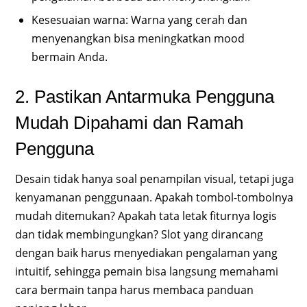
Kesesuaian warna: Warna yang cerah dan
menyenangkan bisa meningkatkan mood
bermain Anda.
2. Pastikan Antarmuka Pengguna
Mudah Dipahami dan Ramah
Pengguna
Desain tidak hanya soal penampilan visual, tetapi juga
kenyamanan penggunaan. Apakah tombol-tombolnya
mudah ditemukan? Apakah tata letak fiturnya logis
dan tidak membingungkan? Slot yang dirancang
dengan baik harus menyediakan pengalaman yang
intuitif, sehingga pemain bisa langsung memahami
cara bermain tanpa harus membaca panduan