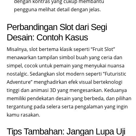
dengan kontras yang cukup membantu
pengguna melihat detail dengan jelas.
Perbandingan Slot dari Segi
Desain: Contoh Kasus
Misalnya, slot bertema klasik seperti “Fruit Slot”
menawarkan tampilan simbol buah yang ceria dan
simpel, cocok untuk pemain yang menyukai nuansa
nostalgic. Sedangkan slot modern seperti “Futuristic
Adventure” menghadirkan efek visual berteknologi
tinggi dan animasi 3D yang mengesankan. Keduanya
memiliki pendekatan desain yang berbeda, dan pilihan
tergantung pada selera serta pengalaman yang ingin
kamu rasakan.
Tips Tambahan: Jangan Lupa Uji