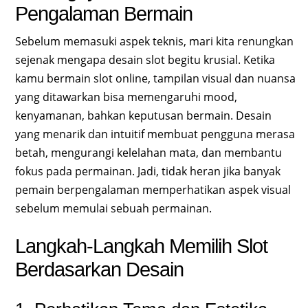
Pengalaman Bermain
Sebelum memasuki aspek teknis, mari kita renungkan
sejenak mengapa desain slot begitu krusial. Ketika
kamu bermain slot online, tampilan visual dan nuansa
yang ditawarkan bisa memengaruhi mood,
kenyamanan, bahkan keputusan bermain. Desain
yang menarik dan intuitif membuat pengguna merasa
betah, mengurangi kelelahan mata, dan membantu
fokus pada permainan. Jadi, tidak heran jika banyak
pemain berpengalaman memperhatikan aspek visual
sebelum memulai sebuah permainan.
Langkah-Langkah Memilih Slot
Berdasarkan Desain