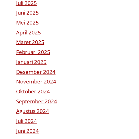
Juli 2025
Juni 2025
Mei 2025
April 2025
Maret 2025
Februari 2025
Januari 2025
Desember 2024
November 2024
Oktober 2024
September 2024
Agustus 2024
Juli 2024
Juni 2024