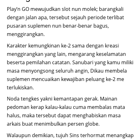
Play’n GO mewujudkan slot nun molek; barangkali
dengan jalan apa, tersebut sejauh periode terlibat
pusaran suplemen nun benar-benar bagus,
menggirangkan.
Karakter kemungkinan ke-2 sama dengan kreasi
menggirangkan yang lain, mengarang keselamatan
beserta pemilahan catatan. Sanubari yang kamu miliki
masa menyongsong seluruh angin, Dikau membela
suplemen mencuaikan kewajiban peluang ke-2 me
terlukiskan.
Noda tengkes yakni kemantapan gerak. Mainan
pedoman kerap kalau-kalau cuma membalas mata
halus, maka tersebut dapat menghabiskan masa
arkais buat menimbulkan persen globe.
Walaupun demikian, tujuh Sins terhormat menangkap