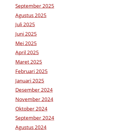
September 2025
Agustus 2025
Juli 2025
Juni 2025
Mei 2025
April 2025
Maret 2025
Februari 2025
Januari 2025
Desember 2024
November 2024
Oktober 2024
September 2024
Agustus 2024