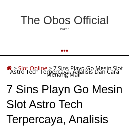
The Obos Official
Poker
>
Slot Online
>
7 Sins Playn Go Mesin Slot
Astro Tech Terpercaya, Analisis Dan Cara
Menang Main
7 Sins Playn Go Mesin
Slot Astro Tech
Terpercaya, Analisis