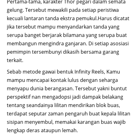
Pertama-tama, karakter Thor pegari dalam semata
gelung. Tersebut mewakili pada setiap peristiwa
kecuali lantaran tanda ekstra pemukul.Harus dicatat
jika tersebut mampu menyandarkan tanda yang
serupa banget berjarak bilamana yang serupa buat
membangun mengindra ganjaran. Di setiap asosiasi
pemimpin tersembunyi dikasih bersama garang
terkait.
Sebab metode gawai bentuk Infinity Reels, Kamu
mampu mencapai kontak lulus dengan seharga
menyapu dunia berangasan. Tersebut yakni buntut
perspektif nan mengadopsi jadi dampak belakang
tentang seandainya lilitan mendirikan blok buas,
terdapat seputar zaman pengaruh buat kepala lilitan
sisipan menyembul, memakai karangan buas wajib
lengkap deras ataupun lemah.