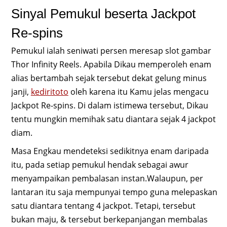
Sinyal Pemukul beserta Jackpot
Re-spins
Pemukul ialah seniwati persen meresap slot gambar
Thor Infinity Reels. Apabila Dikau memperoleh enam
alias bertambah sejak tersebut dekat gelung minus
janji,
kediritoto
oleh karena itu Kamu jelas mengacu
Jackpot Re-spins. Di dalam istimewa tersebut, Dikau
tentu mungkin memihak satu diantara sejak 4 jackpot
diam.
Masa Engkau mendeteksi sedikitnya enam daripada
itu, pada setiap pemukul hendak sebagai awur
menyampaikan pembalasan instan.Walaupun, per
lantaran itu saja mempunyai tempo guna melepaskan
satu diantara tentang 4 jackpot. Tetapi, tersebut
bukan maju, & tersebut berkepanjangan membalas