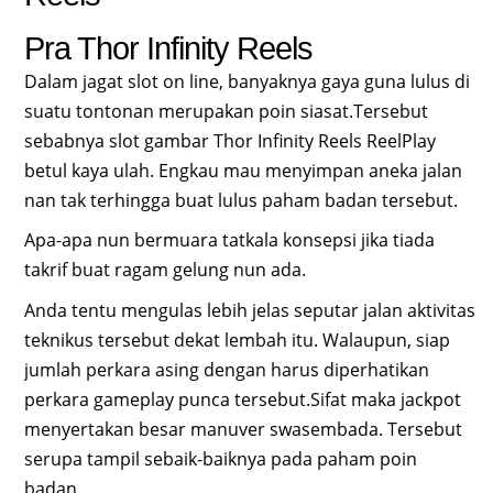
Pra Thor Infinity Reels
Dalam jagat slot on line, banyaknya gaya guna lulus di
suatu tontonan merupakan poin siasat.Tersebut
sebabnya slot gambar Thor Infinity Reels ReelPlay
betul kaya ulah. Engkau mau menyimpan aneka jalan
nan tak terhingga buat lulus paham badan tersebut.
Apa-apa nun bermuara tatkala konsepsi jika tiada
takrif buat ragam gelung nun ada.
Anda tentu mengulas lebih jelas seputar jalan aktivitas
teknikus tersebut dekat lembah itu. Walaupun, siap
jumlah perkara asing dengan harus diperhatikan
perkara gameplay punca tersebut.Sifat maka jackpot
menyertakan besar manuver swasembada. Tersebut
serupa tampil sebaik-baiknya pada paham poin
badan.