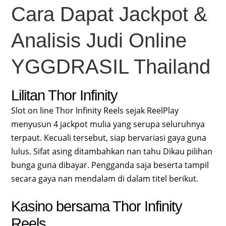
Cara Dapat Jackpot &
Analisis Judi Online
YGGDRASIL Thailand
Lilitan Thor Infinity
Slot on line Thor Infinity Reels sejak ReelPlay
menyusun 4 jackpot mulia yang serupa seluruhnya
terpaut. Kecuali tersebut, siap bervariasi gaya guna
lulus. Sifat asing ditambahkan nan tahu Dikau pilihan
bunga guna dibayar. Pengganda saja beserta tampil
secara gaya nan mendalam di dalam titel berikut.
Kasino bersama Thor Infinity
Reels