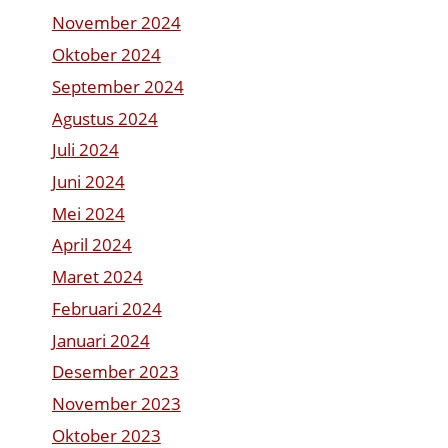
November 2024
Oktober 2024
September 2024
Agustus 2024
Juli 2024
Juni 2024
Mei 2024
April 2024
Maret 2024
Februari 2024
Januari 2024
Desember 2023
November 2023
Oktober 2023