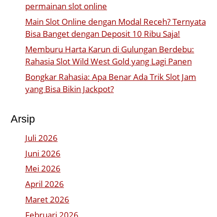
permainan slot online
Main Slot Online dengan Modal Receh? Ternyata
Bisa Banget dengan Deposit 10 Ribu Saja!
Memburu Harta Karun di Gulungan Berdebu:
Rahasia Slot Wild West Gold yang Lagi Panen
Bongkar Rahasia: Apa Benar Ada Trik Slot Jam
yang Bisa Bikin Jackpot?
Arsip
Juli 2026
Juni 2026
Mei 2026
April 2026
Maret 2026
Februari 2026